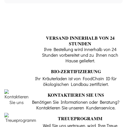
Kapseln eingehalten wird.
Form
Bio Kalifornischer Mohn - 120 Kapseln -
Purasana, our articles to know more about
Kapseln - Tabletten
it.
Allgemeiner Name - Natürlicher Wirkstoff
10 Pflanzen, die
VERSAND INNERHALB VON 24
Kalifornischer Mohn
Ihnen zu einem
STUNDEN
besseren Schlaf
Ihre Bestellung wird innerhalb von 24
verhelfen und
Lateinischer Name
Stunden vorbereitet und zu Ihnen nach
Schlaflosigkeit
Hause geliefert.
Eschscholzia californica
bekämpfen
BIO-ZERTIFIZIERUNG
Morpheus, der Gott
Dosen pro Ampulle
der prophetischen
Ihr Kräuterladen ist von FoodChain ID für
Träume, scheint dich
ökologischen Landbau zertifiziert.
nicht zu
120 Kapseln
beanspruchen. Die
Stunden vergehen,
KONTAKTIEREN SIE UNS
und deine Müdigkeit
Traditionelle Verwendung
wächst trotz deines
Benötigen Sie Informationen oder Beratung?
tiefen
Schlafbedürfnisses.
Kontaktieren Sie unseren Kundenservice.
Maximal 4 Kapseln pro Tag
Es ist Schlaflosigkeit!
TREUEPROGRAMM
Qualität
Wie stellt man eine
Weil Sie uns vertrauen, wird Ihre Treue