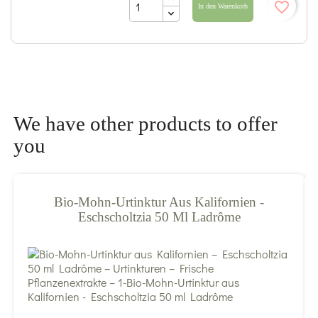
favorite_border
In den Warenkorb
We have other products to offer
you
Bio-Mohn-Urtinktur Aus Kalifornien -
Eschscholtzia 50 Ml Ladrôme