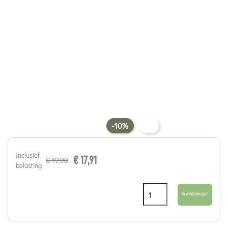
-10%
Inclusief
€ 17,91
€ 19,90
belasting
In winkelwagen