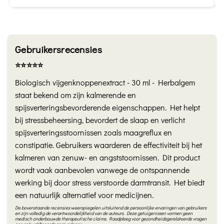
Gebruikersrecensies
⭐️⭐️⭐️⭐️⭐️
Biologisch vijgenknoppenextract - 30 ml - Herbalgem
staat bekend om zijn kalmerende en
spijsverteringsbevorderende eigenschappen. Het helpt
bij stressbeheersing, bevordert de slaap en verlicht
spijsverteringsstoornissen zoals maagreflux en
constipatie. Gebruikers waarderen de effectiviteit bij het
kalmeren van zenuw- en angststoornissen. Dit product
wordt vaak aanbevolen vanwege de ontspannende
werking bij door stress verstoorde darmtransit. Het biedt
een natuurlijk alternatief voor medicijnen.
De bovenstaande recensies weerspiegelen uitsluitend de persoonlijke ervaringen van gebruikers
en zijn volledig de verantwoordelijkheid van de auteurs. Deze getuigenissen vormen geen
medisch onderbouwde therapeutische claims. Raadpleeg voor gezondheidsgerelateerde vragen