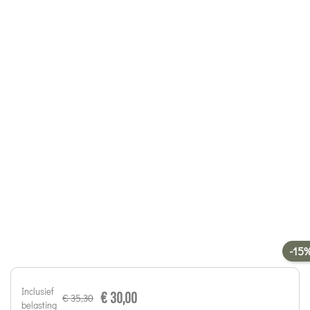
-15
Inclusief
€ 30,00
€ 35,30
belasting