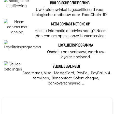
zijn rijkdom aan mineralen,
BIOLOGISCHE CERTIFICERING
Urtica dioica
waardoor het
remineraliserend en
Uw kruidenwinkel is gecertificeerd voor
verkwikkend werkt; de
biologische landbouw door FoodChain ID.
eigenschappen ervan zijn
Doses per injectieflacon
nuttig bij het verlichten van
gewrichtspijn,
seizoensgebonden
NEEM CONTACT MET ONS OP
100 ml
allergieën, vermoeidheid,
Heeft u informatie of advies nodig? Neem
enz.
dan contact op met onze klantenservice.
Traditioneel gebruik
Hoe maak je
Volwassenen: 2 ml (1 lepel) 1 tot 2 keer per dag. Kinderen
LOYALITEITSPROGRAMMA
brandneteltinctuur?
vanaf 35 kg: 1 ml (1/2 lepel) 1 tot 2 keer per dag.
Omdat u ons vertrouwt, wordt uw
loyaliteit beloond.
Onze handleiding legt stap
Ons kruidenadvies
voor stap uit hoe je zelf
brandneteltinctuur kunt
VEILIGE BETALINGEN
maken van de gedroogde
Haar - Nagels, Gewrichtsslijtage, Botkapitaal, Schildklier
plant.
Creditcards, Visa, MasterCard, PayPal, PayPal in 4
termijnen, Bancontact, Sofort, cheque,
Merk
Hoe maak ik mijn eigen
bankoverschrijving, ...
brandnetelbladcapsules?
Bioligo - Bioligophyt
Maak zelf capsules met
medicinale planten. Onze
complete handleiding laat je stap
voor stap zien hoe je capsules
maakt van
brandnetelbladpoeder (Urtica