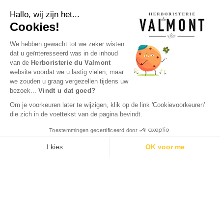
gezondheid van de prostaat en nieren helpt
behouden.
Hallo, wij zijn het...
Cookies!
Recept: Brandnetelwortelthee
We hebben gewacht tot we zeker wisten
Brandnetelwortels zijn een plant die de afvoer
dat u geïnteresseerd was in de inhoud
van gifstoffen bevordert, die bijdraagt ​​aan
van de
Herboristerie du Valmont
de gezondheid en mobiliteit van gewrichten
website voordat we u lastig vielen, maar
en spieren en die helpt de gezondheid van
de prostaat en de nieren te behouden.
we zouden u graag vergezellen tijdens uw
bezoek...
Vindt u dat goed?
Infusie en kruidenthee:
Om je voorkeuren later te wijzigen, klik op de link 'Cookievoorkeuren'
Brandnetel, gebruik
die zich in de voettekst van de pagina bevindt.
NEWSLETTER
SUBSCRIPTION
Brandnetelthee is een gezonde drank, rijk
Toestemmingen gecertificeerd door
aan mineralen en vitaminen die essentieel
zijn voor ons lichaam.
I kies
OK voor me
Axeptio consent
Toestemmingsbeheerplatform: Personaliseer uw opties
Kruidenthee bij ijzertekort
(bloedarmoede)
Ons platform stelt u in staat om uw privacy-instellingen naar 
Deze kruidenthee, rijk aan kruiden die van
Facebook
Instagram
nature ijzer en andere essentiële mineralen
bevatten, is een ideale drank ter
ondersteuning van de gezondheid van uw
bloed.