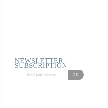
aufbewahren. Die empfohlene Dosis nicht überschreiten.
Nahrungsergänzungsmittel sind kein Ersatz für eine
abwechslungsreiche und ausgewogene Ernährung
sowie eine gesunde Lebensweise.
NEWSLETTER
SUBSCRIPTION
Facebook
Instagram