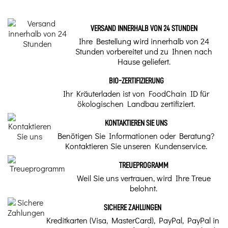
Unsere
Allgemeiner Name - Natürlicher Wirkstoff
Kräutertipps zur
VERSAND INNERHALB VON 24 STUNDEN
Bekämpfung
Shiitake
von Müdigkeit
Ihre Bestellung wird innerhalb von 24
und
Stunden vorbereitet und zu Ihnen nach
Dosen pro Ampulle
Erschöpfung
Hause geliefert.
60 Kapseln
Der Kampf gegen
BIO-ZERTIFIZIERUNG
Müdigkeit und
Ihr Kräuterladen ist von FoodChain ID für
Erschöpfung ist für
Traditionelle Verwendung
viele Menschen
ökologischen Landbau zertifiziert.
unerlässlich – hier
sind einige Tipps,
1 Kapsel pro Tag.
wie man sie in
KONTAKTIEREN SIE UNS
Schach halten kann.
Benötigen Sie Informationen oder Beratung?
Warnung(en)
Kontaktieren Sie unseren Kundenservice.
5 Empfehlungen
Bei längerer oder gleichzeitiger Einnahme von Vitamin K
zur Stärkung Ihrer
oder einer Behandlung mit Antikoagulanzien vom
TREUEPROGRAMM
natürlichen
Cumarin-Typ ist ärztlicher Rat einzuholen.
Weil Sie uns vertrauen, wird Ihre Treue
Immunität
belohnt.
Qualität
Das Immunsystem spielt
eine wichtige Rolle bei
SICHERE ZAHLUNGEN
Bio BE-BIO-03|01
der Abwehr von
Kreditkarten (Visa, MasterCard), PayPal, PayPal in
Infektionserregern –
hier sind unsere 5