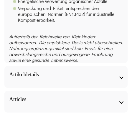
Energetische Verwertung organischer Abfälle
Verpackung und Etikett entsprechen den
europäischen Normen (EN13432) für industrielle
Kompostierbarkeit.
Außerhalb der Reichweite von Kleinkindern
aufbewahren. Die empfohlene Dosis nicht überschreiten.
Nahrungsergänzungsmittel sind kein Ersatz für eine
abwechslungsreiche und ausgewogene Ernährung
sowie eine gesunde Lebensweise.
Artikeldetails
Shiitake (Extrakt) 2700 Bio 60 Kapseln - Be-Life
technical sheet
Articles
Form
Shiitake (Extrakt) 2700 Bio 60 Kapseln - Be-Life,
our articles to know more about it.
Kapseln - Tabletten, Heilpilze