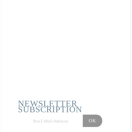
Echinacea ist eine
hübsche Blume, die
einer
Gänseblümchen
ähnelt. Sie wird seit
langem von den
indigenen Völkern
Nordamerikas in der
traditionellen
Medizin verwendet
und hat sich
mittlerweile weit
verbreitet...
Die Vorteile von
Grapefruitkernextrakt
(GSE)
Grapefruitkernextrakt, besser
bekannt als GSE, ist ein sehr
vielseitiges Naturheilmittel,
das durch Mahlen und
Auflösen (in Hydroglycerin
NEWSLETTER
oder hydroalkoholischer
SUBSCRIPTION
Lösung) der getrockneten
Samen gewonnen wird.