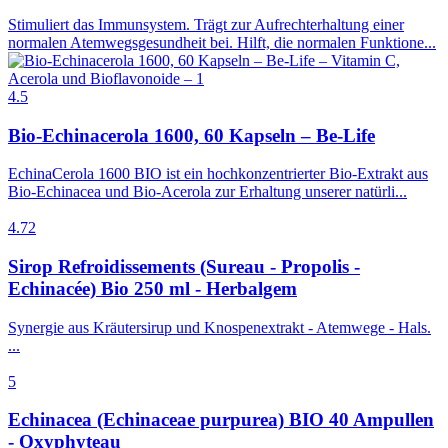
Stimuliert das Immunsystem. Trägt zur Aufrechterhaltung einer
normalen Atemwegsgesundheit bei. Hilft, die normalen Funktione...
4.5
Bio-Echinacerola 1600, 60 Kapseln – Be-Life
EchinaCerola 1600 BIO ist ein hochkonzentrierter Bio-Extrakt aus
Bio-Echinacea und Bio-Acerola zur Erhaltung unserer natürli...
4.72
Sirop Refroidissements (Sureau - Propolis -
Echinacée) Bio 250 ml - Herbalgem
Synergie aus Kräutersirup und Knospenextrakt - Atemwege - Hals.
...
5
Echinacea (Echinaceae purpurea) BIO 40 Ampullen
- Oxyphyteau