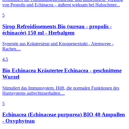
von Propolis und Echinacea – äußerst wirksam bei Halsschmer...
5
Sirop Refroidissements Bio (sureau - propolis -
échinacée) 150 ml - Herbalgem
Synergie aus Kräutersirup und Knospenextrakt - Atemwege -
Rachen....
4.5
Bio Echinacea Kräutertee Echinacea - geschnittene
Wurzel
Stimuliert das Immunsystem. Hilft, die normalen Funktionen des
Harnsystems aufrechtzuerhalten....
5
Echinacea (Echinaceae purpurea) BIO 40 Ampullen
- Oxyphyteau