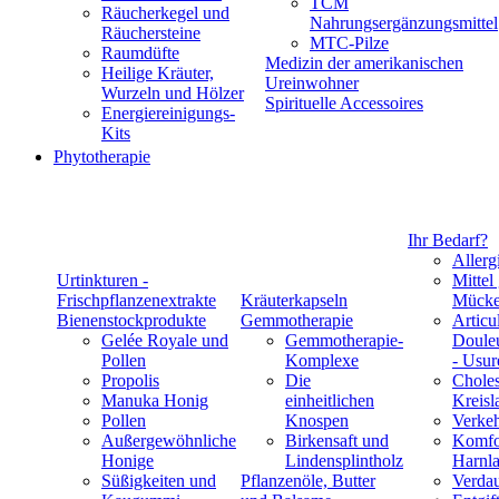
TCM
Räucherkegel und
Nahrungsergänzungsmittel
Räuchersteine
MTC-Pilze
Raumdüfte
Medizin der amerikanischen
Heilige Kräuter,
Ureinwohner
Wurzeln und Hölzer
Spirituelle Accessoires
Energiereinigungs-
Kits
Phytotherapie
Ihr Bedarf?
Allerg
Urtinkturen -
Mittel
Frischpflanzenextrakte
Kräuterkapseln
Mücke
Bienenstockprodukte
Gemmotherapie
Articul
Gelée Royale und
Gemmotherapie-
Douleu
Pollen
Komplexe
- Usur
Propolis
Die
Choles
Manuka Honig
einheitlichen
Kreisl
Pollen
Knospen
Verke
Außergewöhnliche
Birkensaft und
Komfo
Honige
Lindensplintholz
Harnla
Süßigkeiten und
Pflanzenöle, Butter
Verda