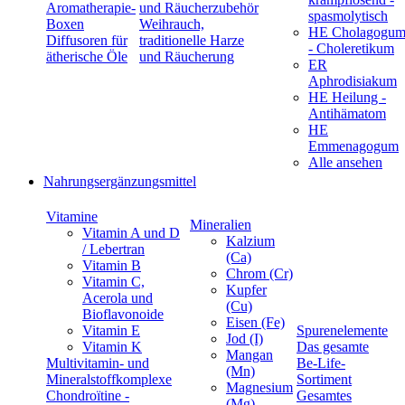
Aromatherapie-
und Räucherzubehör
spasmolytisch
Boxen
Weihrauch,
HE Cholagogu
Diffusoren für
traditionelle Harze
- Choleretikum
ätherische Öle
und Räucherung
ER
Aphrodisiakum
HE Heilung -
Antihämatom
HE
Emmenagogum
Alle ansehen
Nahrungsergänzungsmittel
Vitamine
Mineralien
Vitamin A und D
Kalzium
/ Lebertran
(Ca)
Vitamin B
Chrom (Cr)
Vitamin C,
Kupfer
Acerola und
(Cu)
Bioflavonoide
Eisen (Fe)
Vitamin E
Spurenelemente
Jod (I)
Vitamin K
Das gesamte
Mangan
Multivitamin- und
Be-Life-
(Mn)
Mineralstoffkomplexe
Sortiment
Magnesium
Chondroïtine -
Gesamtes
(Mg)