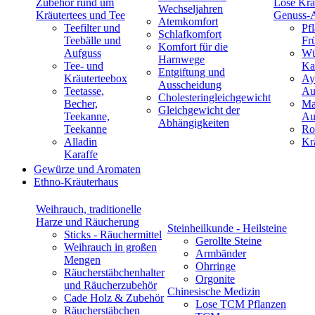
Zubehör rund um
Lose Krä
Wechseljahren
Kräutertees und Tee
Genuss-
Atemkomfort
Teefilter und
Pf
Schlafkomfort
Teebälle und
Fr
Komfort für die
Aufguss
Wü
Harnwege
Tee- und
Ka
Entgiftung und
Kräuterteebox
Ay
Ausscheidung
Teetasse,
Au
Cholesteringleichgewicht
Becher,
Ma
Gleichgewicht der
Teekanne,
Au
Abhängigkeiten
Teekanne
Ro
Alladin
Kr
Karaffe
Gewürze und Aromaten
Ethno-Kräuterhaus
Weihrauch, traditionelle
Harze und Räucherung
Steinheilkunde - Heilsteine
Sticks - Räuchermittel
Gerollte Steine
Weihrauch in großen
Armbänder
Mengen
Ohrringe
Räucherstäbchenhalter
Orgonite
und Räucherzubehör
Chinesische Medizin
Cade Holz & Zubehör
Lose TCM Pflanzen
Räucherstäbchen