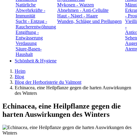
Natürliche
Mykosen - Warzen
Männl
Abwehrkräfte -
Abnehmen - Anti-Cellulite
Erkra
Immunität
Haut - Nägel - Haare
- Pros
Sucht - Entzug -
Wunden, Schläge und Prellungen
Vieill
Raucherentwöhnung
-
Entgiftung -
Antio
Entwässerung
Sehen
Verdauung
Auge
Säure-Basen-
Atem
Haushalt
Schönheit & Hygiene
Heim
Blog
Blog der Herboristerie du Valmont
Echinacea, eine Heilpflanze gegen die harten Auswirkungen
des Winters
Echinacea, eine Heilpflanze gegen die
harten Auswirkungen des Winters