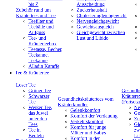
bis Z
Ausscheidung
Zubehör rund um
Zuckerhaushalt
Kräutertees und Tee
Cholesteringleichgewicht
Teefilter und
Nervengleichgewicht
Teebälle und
Gewichtsausgleich
Aufguss
Gleichgewicht zwischen
Tee- und
Lust und Libido
Kräuterteebox
Teetasse, Becher,
Teekanne,
Teekanne
Alladin Karaffe
Tee & Kräutertee
Loser Tee
Grüner Tee
Gesundhe
Schwarzer
Kräutere
Gesundheitskräutertees vom
Tee
(Fortsetz
Kräuterkundler
Weißer Tee,
Ne
Gelenkkomfort
das Juwel
Ge
Komfort der Verdauung
unter den
Zu
Verkehrskomfort
Tees
Gl
Komfort für junge
Tee in
zw
Mütter und Babys
Beuteln
Li
Komfort in den