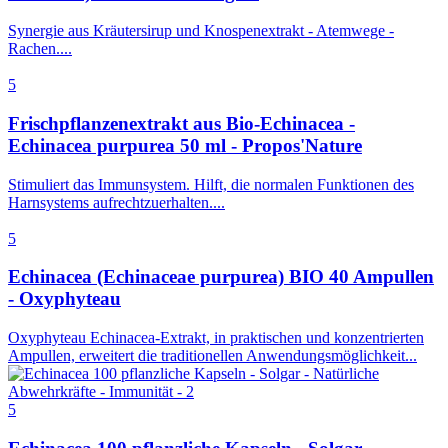
Synergie aus Kräutersirup und Knospenextrakt - Atemwege -
Rachen....
5
Frischpflanzenextrakt aus Bio-Echinacea -
Echinacea purpurea 50 ml - Propos'Nature
Stimuliert das Immunsystem. Hilft, die normalen Funktionen des
Harnsystems aufrechtzuerhalten....
5
Echinacea (Echinaceae purpurea) BIO 40 Ampullen
- Oxyphyteau
Oxyphyteau Echinacea-Extrakt, in praktischen und konzentrierten
Ampullen, erweitert die traditionellen Anwendungsmöglichkeit...
5