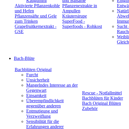
Kaugummi
und Balsame
Entgif
Aktivierte Pflanzenkohle
Pflanzenextrakte in
Entwä
und Hefen
Ampullen
Natürl
Pflanzensäfte und Gele
Kräutersirupe
Abwehr
zum Trinken
SuperFood -
Immun
Grapefruitkernextrakt -
Superfoods - Rohkost
Sucht 
GSE
Rauch
Weibli
Gleic
Bach-Blüte
Bachblüten Original
Furcht
Unsicherheit
Mangelndes Interesse an der
Gegenwart
Rescue - Notfallmittel
Einsamkeit
Bachblüten für Kinder
Überempfindlichkeit
Bach Original Blüten
gegenüber anderen
Zubehör
Entmutigung und
Verzweiflung
Sensibilität für die
Erfahrungen anderer