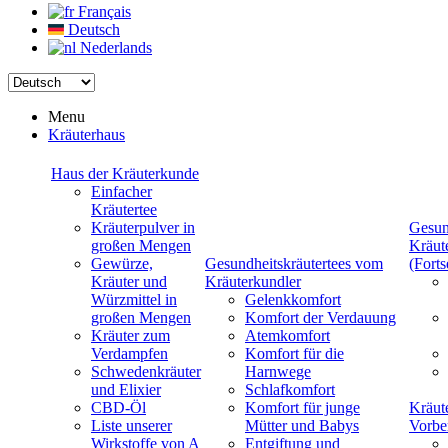
Français
Deutsch
Nederlands
Menu
Kräuterhaus
Haus der Kräuterkunde
Einfacher
Kräutertee
Kräuterpulver in
Gesun
großen Mengen
Kräut
Gewürze,
Gesundheitskräutertees vom
(Forts
Kräuter und
Kräuterkundler
Würzmittel in
Gelenkkomfort
großen Mengen
Komfort der Verdauung
Kräuter zum
Atemkomfort
Verdampfen
Komfort für die
Schwedenkräuter
Harnwege
und Elixier
Schlafkomfort
CBD-Öl
Komfort für junge
Kräut
Liste unserer
Mütter und Babys
Vorbe
Wirkstoffe von A
Entgiftung und