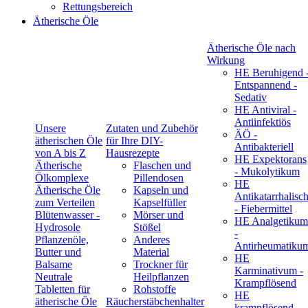
Rettungsbereich
Ätherische Öle
Ätherische Öle nach
Wirkung
HE Beruhigend 
Entspannend -
Sedativ
HE Antiviral -
Antiinfektiös
Unsere
Zutaten und Zubehör
ÄÖ -
ätherischen Öle
für Ihre DIY-
Antibakteriell
von A bis Z
Hausrezepte
HE Expektorans
Ätherische
Flaschen und
- Mukolytikum
Ölkomplexe
Pillendosen
HE
Ätherische Öle
Kapseln und
Antikatarrhalisc
zum Verteilen
Kapselfüller
- Fiebermittel
Blütenwasser -
Mörser und
HE Analgetikum
Hydrosole
Stößel
-
Pflanzenöle,
Anderes
Antirheumatiku
Butter und
Material
HE
Balsame
Trockner für
Karminativum -
Neutrale
Heilpflanzen
Krampflösend
Tabletten für
Rohstoffe
HE
ätherische Öle
Räucherstäbchenhalter
krampflösend -