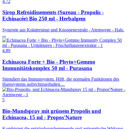
4.72
Sirop Refroidissements (Sureau - Propolis -
Echinacée) Bio 250 ml - Herbalgem
Synergie aus Kräutersirup und Knospenextrakt - Atemwege - Hals.
...
4.89
Echinacea Forte + Bio - Phyto+Gemmo
Immunitätskomplex 50 ml - Purasana
Stimuliert das Immunsystem. Hilft, die normalen Funktionen des
Harnsystems aufrechtzuerhalten....
5
Bio-Mundspray mit grünem Propolis und
Echinacea, 15 ml - Propos'Nature
Kombiniert die entzündungshemmende und antiseptische Wirkung