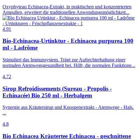
Oxyphyteau Echinacea-Extrakt, in praktischen und konzentrierten
Ampullen, erweitert die traditionellen Anwendungsmöglichkeit...
4.91
Bio-Echinacea-Urtinktur - Echinacea purpurea 100
ml - Ladrôme
Stimuliert das Immunsystem. Trägt zur Aufrechterhaltung einer
normalen Atemwegsgesundheit bei. Hilft, die normalen Funktione...
4.72
Sirop Refroidissements (Sureau - Propolis -
Echinacée) Bio 250 ml - Herbalgem
Synergie aus Kräutersirup und Knospenextrakt - Atemwege - Hals.
...
4.8
Bio Echinacea Kräutertee Echinacea - geschnittene