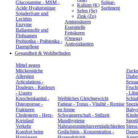
Glucosamine - MSM -
Solgar-
Kalium (K)
Acide Hyaluronique
Sortiment
Selen (Se)
Sojaderivate und
Zink (Zn)
Lecithin
Aminosäuren
Enzyme
Essentielle
Ballaststoffe und
Fettsäuren
Flohsamen
(Omega)
Probiotika - Präbiotika -
Antioxidantien
Darmpflege
Gesundheit & Wohlbefinden
Mittel gegen
Mückenstiche
Zucke
Allergien
Diabe
Articulations -
Sexual
Douleurs - Raideurs
Frucht
- Usures
- Libi
Knochenkapital -
Weibliches Gleichgewicht
Schla
Osteoporose -
Fatigue - Tonus - Vitalité - Remise
Spezie
Frakturen
en forme
Babys
Cholesterin - Herz-
Schwangerschaft - Stillzeit
Kinde
Kreislauf
Mundhygiene
Sportl
Verkehr
Nahrungsmittelunverträglichkeiten
Stress
Komfort beim
Gedächtnis - Konzentration -
Depre
Harnlassen
Hyperaktivität
Angst