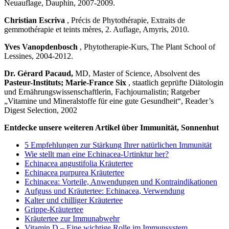
Neuauflage, Dauphin, 2007-2009.
Christian Escriva
, Précis de Phytothérapie, Extraits de
gemmothérapie et teints mères, 2. Auflage, Amyris, 2010.
Yves Vanopdenbosch
, Phytotherapie-Kurs, The Plant School of
Lessines, 2004-2012.
Dr. Gérard Pacaud,
MD, Master of Science, Absolvent des
Pasteur-Instituts; Marie-France Six
, staatlich geprüfte Diätologin
und Ernährungswissenschaftlerin, Fachjournalistin; Ratgeber
„Vitamine und Mineralstoffe für eine gute Gesundheit“, Reader’s
Digest Selection, 2002
Entdecke unsere weiteren Artikel über Immunität, Sonnenhut
5 Empfehlungen zur Stärkung Ihrer natürlichen Immunität
Wie stellt man eine Echinacea-Urtinktur her?
Echinacea angustifolia Kräutertee
Echinacea purpurea Kräutertee
Echinacea: Vorteile, Anwendungen und Kontraindikationen
Aufguss und Kräutertee: Echinacea, Verwendung
Kalter und chilliger Kräutertee
Grippe-Kräutertee
Kräutertee zur Immunabwehr
Vitamin D – Eine wichtige Rolle im Immunsystem