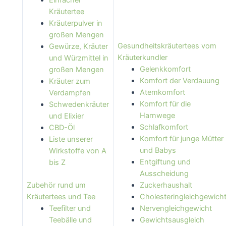
Einfacher
Kräutertee
Kräuterpulver in
großen Mengen
Gesundheitskräutertees vom
Gewürze, Kräuter
Kräuterkundler
und Würzmittel in
Gelenkkomfort
großen Mengen
Komfort der Verdauung
Kräuter zum
Atemkomfort
Verdampfen
Komfort für die
Schwedenkräuter
Harnwege
und Elixier
Schlafkomfort
CBD-Öl
Komfort für junge Mütter
Liste unserer
und Babys
Wirkstoffe von A
Entgiftung und
bis Z
Ausscheidung
Zubehör rund um
Zuckerhaushalt
Kräutertees und Tee
Cholesteringleichgewich
Teefilter und
Nervengleichgewicht
Teebälle und
Gewichtsausgleich