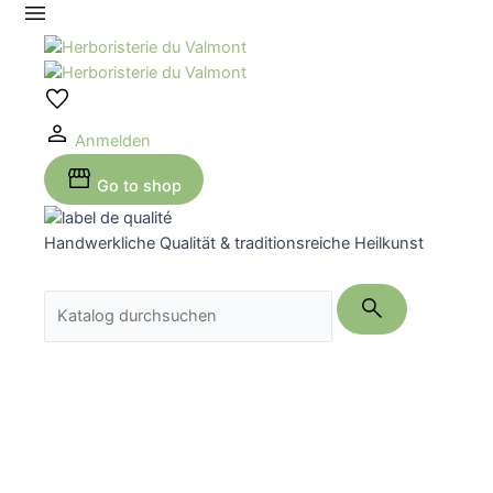
Zum
Inhalt
springen
Anmelden
Go to shop
Handwerkliche Qualität & traditionsreiche Heilkunst