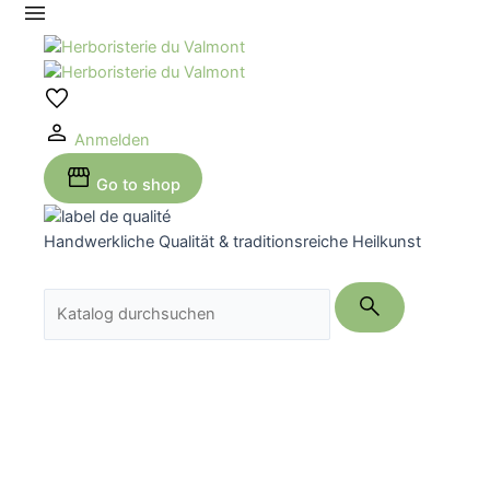
Zum
Inhalt
springen
Anmelden
Go to shop
Handwerkliche Qualität & traditionsreiche Heilkunst