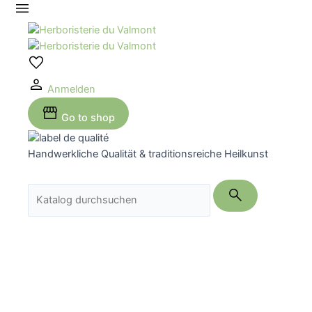
Zum
Inhalt
springen
Anmelden
Go to shop
Handwerkliche Qualität & traditionsreiche Heilkunst