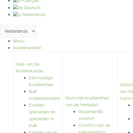
Français
Deutsch
Nederlands
Menu
kruidenwinkel
Huis van de
kruidenkunde
Eenvoudige
Kruidenthee
Gezon
Bulk
van he
Gezonde kruidenthee
kruidenpoeders
(vervo
van de Herbalist
Kruiden,
Gezamenlijk
specerijen en
comfort
specerijen in
Comfort van de
bulk
spijsvertering
Kruiden om te