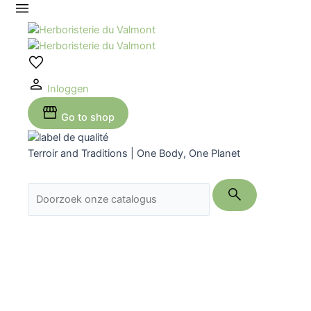
Ga
naar
de
inhoud
Inloggen
Go to shop
Terroir and Traditions | One Body, One Planet