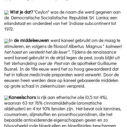
Wist je dat?
"Ceylon" was de naam die werd gegeven aan
de Democratische Socialistische Republiek Sri Lanka; een
eilandstaat en onderdeel van het Indiase subcontinent tot
1972.
In
de middeleeuwen
werd kaneel gebruikt om de maag te
stimuleren, en volgens de filosoof Albertus Magnus "
kalmeert
het hoest en versterkt het de lever
".
Tijdens de renaissance
werd kaneel gebruikt in de strijd tegen de pest, zoals blijkt uit
het
Verhandeling over de Pest
van de apotheker Guillaume
Busnel. In de 18e eeuw werd het zo hoog gewaardeerd dat
het in talloze medicinale preparaten werd verwerkt. Door de
eeuwen heen werden deze op kaneel gebaseerde middelen
op grote schaal in ziekenhuizen verspreid.
Kaneelschors
is rijk aan etherische olie
(0,5 tot 4%),
waarvan 63 tot 76% cinnamaldehyde (aromatische
aldehyden) en 4 tot 10% fenolen zijn. Het bevat ook tannines,
coumarinen, slijmstoffen en proanthocyanidinen, die het
bepaalde antioxiderende eigenschappen geven en zo
bijvoorbeeld rode bloedcellen en bloedlipiden beschermen