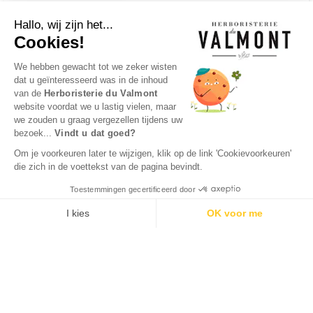
Hallo, wij zijn het...
Cookies!
We hebben gewacht tot we zeker wisten
dat u geïnteresseerd was in de inhoud
van de
Herboristerie du Valmont
website voordat we u lastig vielen, maar
we zouden u graag vergezellen tijdens uw
bezoek...
Vindt u dat goed?
Om je voorkeuren later te wijzigen, klik op de link 'Cookievoorkeuren'
die zich in de voettekst van de pagina bevindt.
Toestemmingen gecertificeerd door
I kies
OK voor me
Axeptio consent
Toestemmingsbeheerplatform: Personaliseer uw opties
Ons platform stelt u in staat om uw privacy-instellingen naar 