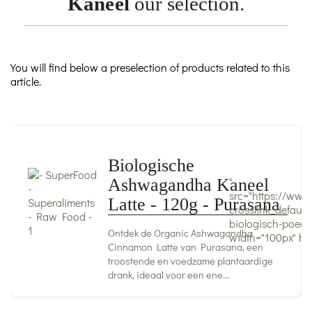
Kaneel
our selection.
You will find below a preselection of products related to this
article.
Biologische
"
Ashwagandha Kaneel
src="https://www
Latte - 120g - Purasana
crosslink_defaul
biologisch-poede
Ontdek de Organic Ashwagandha
width="100px" he
Cinnamon Latte van Purasana, een
troostende en voedzame plantaardige
drank, ideaal voor een ene...