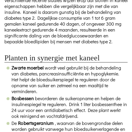
Verschillende recente studies wijzen erop dat stoffen in kaneel
eigenschappen hebben die vergelijkbaar zijn met die van
insuline. Kaneel is daarom gunstig bij de behandeling van
diabetes type 2. Dagelijkse consumptie van 1 tot 6 gram
gemalen kaneel gedurende 40 dagen, of ongeveer 300 mg
kaneelextract gedurende 4 maanden, resulteerde in een
significante daling van de bloedglucosewaarden en
bepaalde bloedlipiden bij mensen met diabetes type 2.
Planten in synergie met kaneel
Zwarte moerbei
wordt
veel gebruikt bij de behandeling
van diabetes, pancreasinsufficiëntie en hypoglykemie.
Het helpt de bloedsuikerspiegel te reguleren door de
opname van suiker en zetmeel na een maaltijd te
verminderen.
Bosbessen
bevorderen de suikeropname en helpen de
insulinespiegel te reguleren. Drink 1 liter bosbessenthee in
24 uur voor een antidiabetisch effect. Deze plant werkt
ook reinigend en vochtafdrijvend.
De
Robertsgeranium
, waarvan de bovengrondse delen
worden gebruikt vanwege hun bloedsuikerverlagende en