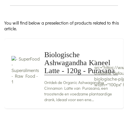
You will find below a preselection of products related to this
article.
Biologische
"
Ashwagandha Kaneel
src="https://www
Latte - 120g - Purasana
crosslink_defau
biologische-pijp.
Ontdek de Organic Ashwagandha
width="100px" he
Cinnamon Latte van Purasana, een
troostende en voedzame plantaardige
drank, ideaal voor een ene...