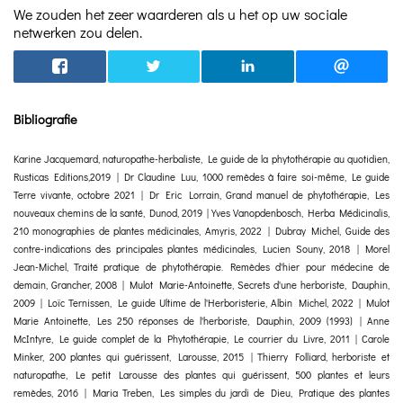
We zouden het zeer waarderen als u het op uw sociale
netwerken zou delen.
Bibliografie
Karine Jacquemard, naturopathe-herbaliste, Le guide de la phytothérapie au quotidien,
Rusticas Editions,2019 | Dr Claudine Luu, 1000 remèdes à faire soi-même, Le guide
Terre vivante, octobre 2021 | Dr Eric Lorrain, Grand manuel de phytothérapie, Les
nouveaux chemins de la santé, Dunod, 2019 | Yves Vanopdenbosch, Herba Médicinalis,
210 monographies de plantes médicinales, Amyris, 2022 | Dubray Michel, Guide des
contre-indications des principales plantes médicinales, Lucien Souny, 2018 | Morel
Jean-Michel, Traité pratique de phytothérapie. Remèdes d'hier pour médecine de
demain, Grancher, 2008 | Mulot Marie-Antoinette, Secrets d'une herboriste, Dauphin,
2009 | Loïc Ternissen, Le guide Ultime de l'Herboristerie, Albin Michel, 2022 | Mulot
Marie Antoinette, Les 250 réponses de l'herboriste, Dauphin, 2009 (1993) | Anne
McIntyre, Le guide complet de la Phytothérapie, Le courrier du Livre, 2011 | Carole
Minker, 200 plantes qui guérissent, Larousse, 2015 | Thierry Folliard, herboriste et
naturopathe, Le petit Larousse des plantes qui guérissent, 500 plantes et leurs
remèdes, 2016 | Maria Treben, Les simples du jardi de Dieu, Pratique des plantes