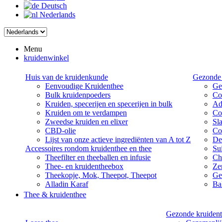
Deutsch
Nederlands
Menu
kruidenwinkel
Huis van de kruidenkunde
Gezonde 
Eenvoudige Kruidenthee
Ge
Bulk kruidenpoeders
Co
Kruiden, specerijen en specerijen in bulk
Ad
Kruiden om te verdampen
Co
Zweedse kruiden en elixer
Sl
CBD-olie
Co
Lijst van onze actieve ingrediënten van A tot Z
De
Accessoires rondom kruidenthee en thee
Su
Theefilter en theeballen en infusie
Ch
Thee- en kruidentheebox
Ze
Theekopje, Mok, Theepot, Theepot
Ge
Alladin Karaf
Bal
Thee & kruidenthee
Gezonde kruident