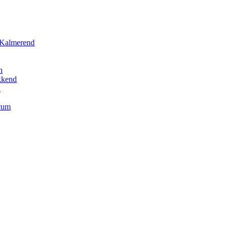
 Kalmerend
h
kkend
h
cum