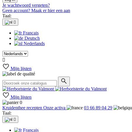
Je wachtwoord vergeten?
Geen account? Maak er hier een aan
Taal:

Français
Deutsch
Nederlands

Mijn lijsten
Mijn lijsten
0
Kruidenthee recepten
Onze activa
03 66 89 04 29
Taal:

Français