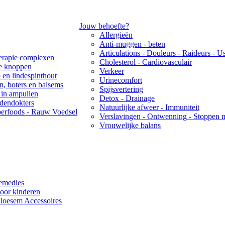
Jouw behoefte?
Allergieën
Anti-muggen - beten
Articulations - Douleurs - Raideurs - U
rapie complexen
Cholesterol - Cardiovasculair
re knoppen
Verkeer
 en lindespinthout
Urinecomfort
ën, boters en balsems
Spijsvertering
 in ampullen
Detox - Drainage
idendokters
Natuurlijke afweer - Immuniteit
erfoods - Rauw Voedsel
Verslavingen - Ontwenning - Stoppen 
Vrouwelijke balans
emedies
oor kinderen
loesem Accessoires