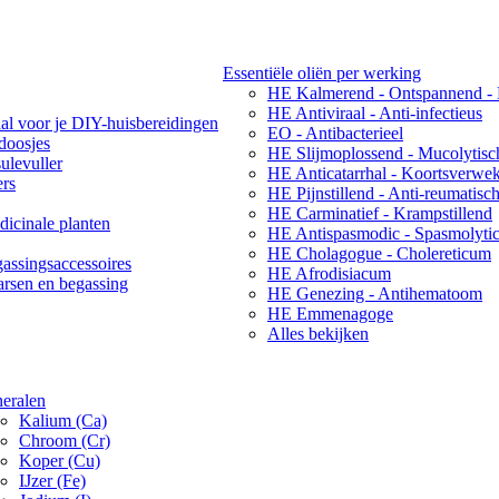
Essentiële oliën per werking
HE Kalmerend - Ontspannend -
HE Antiviraal - Anti-infectieus
aal voor je DIY-huisbereidingen
EO - Antibacterieel
ndoosjes
HE Slijmoplossend - Mucolytisc
ulevuller
HE Anticatarrhal - Koortsverwe
ers
HE Pijnstillend - Anti-reumatisc
HE Carminatief - Krampstillend
icinale planten
HE Antispasmodic - Spasmolyti
HE Cholagogue - Cholereticum
assingsaccessoires
HE Afrodisiacum
arsen en begassing
HE Genezing - Antihematoom
HE Emmenagoge
Alles bekijken
eralen
Kalium (Ca)
Chroom (Cr)
Koper (Cu)
IJzer (Fe)