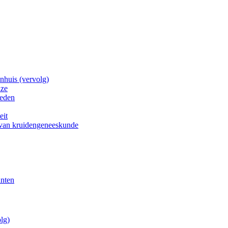
nhuis (vervolg)
uze
heden
eit
 van kruidengeneeskunde
anten
lg)