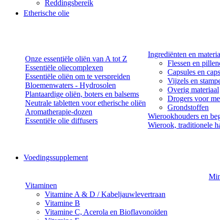
Reddingsbereik
Etherische olie
Ingrediënten en materi
Onze essentiële oliën van A tot Z
Flessen en pille
Essentiële oliecomplexen
Capsules en caps
Essentiële oliën om te verspreiden
Vijzels en stamp
Bloemenwaters - Hydrosolen
Overig materiaal
Plantaardige oliën, boters en balsems
Drogers voor med
Neutrale tabletten voor etherische oliën
Grondstoffen
Aromatherapie-dozen
Wierookhouders en beg
Essentiële olie diffusers
Wierook, traditionele h
Voedingssupplement
Min
Vitaminen
Vitamine A & D / Kabeljauwlevertraan
Vitamine B
Vitamine C, Acerola en Bioflavonoïden