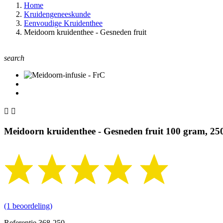
Home
Kruidengeneeskunde
Eenvoudige Kruidenthee
Meidoorn kruidenthee - Gesneden fruit
search


Meidoorn kruidenthee - Gesneden fruit 100 gram, 2
(1 beoordeling)
Referentie
368-250