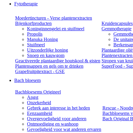
Fytotherapie
Moedertincturen - Verse plantenextracten
Bijenkorfproducten
Kruidencapsules
Koninginnengelei en stuifmeel
Gemmotherapie
Propolis
Gemmothe
Manuka Honing
De unitai
Stuifmeel
Berkensap
Uitzonderlijke honing
Plantaardige oli
Snoep en kauwgom
Plantenextracten
Geactiveerde plantaardige houtskool & gisten
Siropen van kru
Plantensappen en gels om te drinken
SuperFood - Sup
Grapefruitpitextract - GSE
Bach bloesem
Bachbloesems Origineel
Angst
Onzekerheid
Gebrek aan interesse in het heden
Rescue - Noodr
Eenzaamheid
Bachbloesems v
Overgevoeligheid voor anderen
Bach Original B
Ontmoediging en wanhoop
Gevoeligheid voor wat anderen ervaren