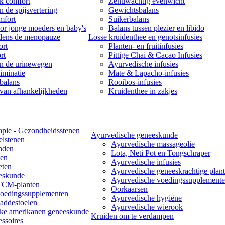
k comfort
Zenuwachtig evenwicht
 de spijsvertering
Gewichtsbalans
mfort
Suikerbalans
or jonge moeders en baby's
Balans tussen plezier en libido
jdens de menopauze
Losse kruidenthee en genotsinfusies
rt
Planten- en fruitinfusies
rt
Pittige Chai & Cacao Infusies
n de urinewegen
Ayurvedische infusies
iminatie
Mate & Lapacho-infusies
balans
Rooibos-infusies
van afhankelijkheden
Kruidenthee in zakjes
apie - Gezondheidsstenen
Ayurvedische geneeskunde
lstenen
Ayurvedische massageolie
nden
Lota, Neti Pot en Tongschraper
len
Ayurvedische infusies
eten
Ayurvedische geneeskrachtige plant
eskunde
Ayurvedische voedingssupplement
TCM-planten
Oorkaarsen
edingssupplementen
Ayurvedische hygiëne
ddestoelen
Ayurvedische wierook
jke amerikanen geneeskunde
Kruiden om te verdampen
essoires