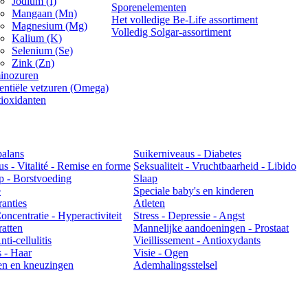
Jodium (I)
Sporenelementen
Mangaan (Mn)
Het volledige Be-Life assortiment
Magnesium (Mg)
Volledig Solgar-assortiment
Kalium (K)
Selenium (Se)
Zink (Zn)
inozuren
entiële vetzuren (Omega)
ioxidanten
balans
Suikerniveaus - Diabetes
us - Vitalité - Remise en forme
Seksualiteit - Vruchtbaarheid - Libido
 - Borstvoeding
Slaap
e
Speciale baby's en kinderen
ranties
Atleten
ncentratie - Hyperactiviteit
Stress - Depressie - Angst
atten
Mannelijke aandoeningen - Prostaat
ti-cellulitis
Vieillissement - Antioxydants
 - Haar
Visie - Ogen
en en kneuzingen
Ademhalingsstelsel