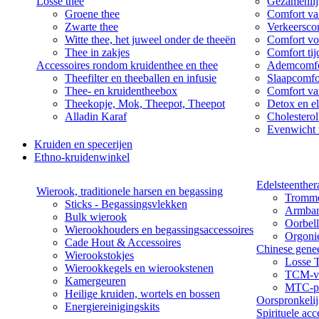
Losse thee
Gezamenlij
Groene thee
Comfort van
Zwarte thee
Verkeersco
Witte thee, het juweel onder de theeën
Comfort vo
Thee in zakjes
Comfort ti
Accessoires rondom kruidenthee en thee
Ademcomfo
Theefilter en theeballen en infusie
Slaapcomfo
Thee- en kruidentheebox
Comfort va
Theekopje, Mok, Theepot, Theepot
Detox en el
Alladin Karaf
Cholesterol
Evenwicht 
Kruiden en specerijen
Ethno-kruidenwinkel
Edelsteenther
Wierook, traditionele harsen en begassing
Tromme
Sticks - Begassingsvlekken
Armba
Bulk wierook
Oorbel
Wierookhouders en begassingsaccessoires
Orgoni
Cade Hout & Accessoires
Chinese gene
Wierookstokjes
Losse 
Wierookkegels en wierookstenen
TCM-vo
Kamergeuren
MTC-pa
Heilige kruiden, wortels en bossen
Oorspronkeli
Energiereinigingskits
Spirituele acc