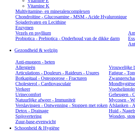
Vitamine E
Vitamine K
Multivitamine- en mineralencomplexen
Chondroïtine - Glucosamine - MSM - Acide Hyaluronique
Sojaderivaten en Lecithine
Enzymen
Vezels en psyllium
Am
Probiotica - Prebiotica - Onderhoud van de dikke darm
Ess
Ant
Gezondheid & welzijn
Anti-muggen - beten
Allergieën
Vrouwelijke 
Articulations - Douleurs - Raideurs - Usures
Fatigue - Ton
Botkapitaal - Osteoporose - Fracturen
Zwangerschap
Cholesterol - Cardiovasculair
Mondhygiën
Verkeer
Voedselintole
Urinecomfort
Geheugen - Co
Natuurlijke afweer - Immuniteit
Mycosen - Wr
Verslavingen - Ontwenning - Stoppen met roken
Afslanken - An
Detox - Drainage
Huid - Nagels
Spijsvertering
Wonden, stot
Zuur-base-evenwicht
Schoonheid & Hygiëne