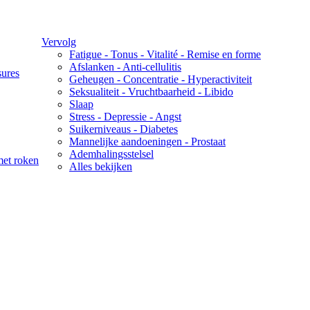
Vervolg
Fatigue - Tonus - Vitalité - Remise en forme
Afslanken - Anti-cellulitis
sures
Geheugen - Concentratie - Hyperactiviteit
Seksualiteit - Vruchtbaarheid - Libido
Slaap
Stress - Depressie - Angst
Suikerniveaus - Diabetes
Mannelijke aandoeningen - Prostaat
Ademhalingsstelsel
met roken
Alles bekijken