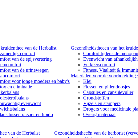
kruidenthee van de Herbalist
Gezondheidstheeën van het kruide
zamenlijk comfort
Comfort tijdens de menopa
mfort van de spijsvertering
Evenwicht van afhankelijk
emcomfort
Verkeerscomfort
mfort van de urinewegen
Fitness, Vitaliteit & Immunit
aapcomfort
Materialen voor de voorbereiding
mfort voor jonge moeders en baby's
Klei
tox en eliminatie
Flessen en pillendoosjes
ikerbalans
Capsules en capsulevuller
olesterolbalans
Grondstoffen
nuwachtig evenwicht
Vijzels en stampers
wichtsbalans
Drogers voor medicinale pl
ans tussen plezier en libido
Overig materiaal
hee van de Herbalist
Gezondheidstheeën van de herborist (vervo