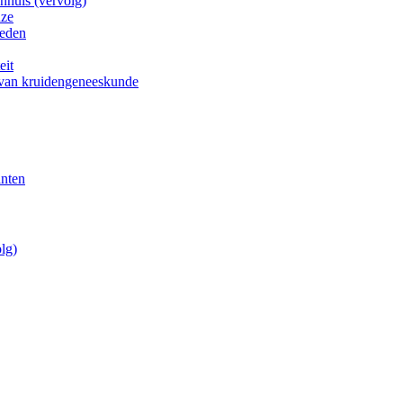
nhuis (vervolg)
uze
heden
eit
 van kruidengeneeskunde
anten
lg)