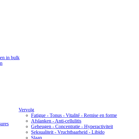
en in bulk
en
Vervolg
Fatigue - Tonus - Vitalité - Remise en forme
Afslanken - Anti-cellulitis
sures
Geheugen - Concentratie - Hyperactiviteit
Seksualiteit - Vruchtbaarheid - Libido
Slaap