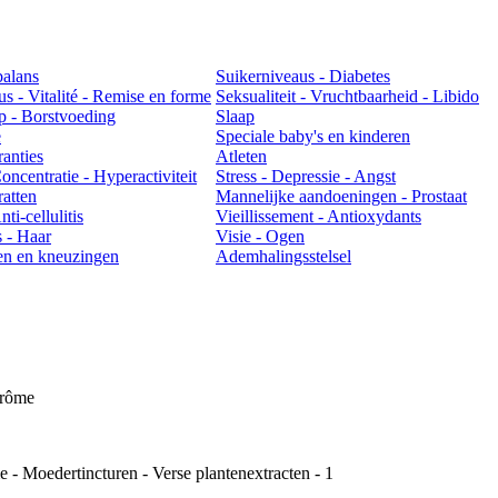
balans
Suikerniveaus - Diabetes
us - Vitalité - Remise en forme
Seksualiteit - Vruchtbaarheid - Libido
 - Borstvoeding
Slaap
e
Speciale baby's en kinderen
ranties
Atleten
ncentratie - Hyperactiviteit
Stress - Depressie - Angst
atten
Mannelijke aandoeningen - Prostaat
ti-cellulitis
Vieillissement - Antioxydants
 - Haar
Visie - Ogen
en en kneuzingen
Ademhalingsstelsel
drôme