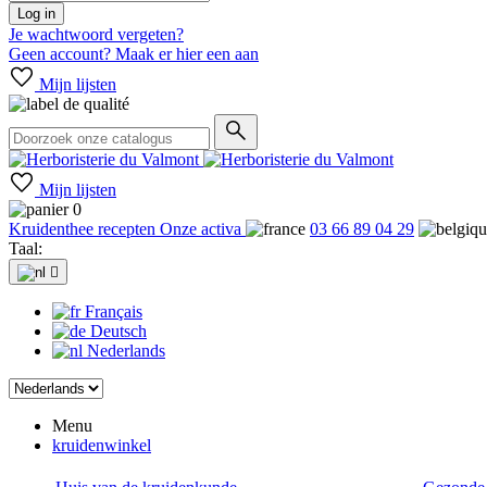
Log in
Je wachtwoord vergeten?
Geen account? Maak er hier een aan
Mijn lijsten
Mijn lijsten
0
Kruidenthee recepten
Onze activa
03 66 89 04 29
Taal:

Français
Deutsch
Nederlands
Menu
kruidenwinkel