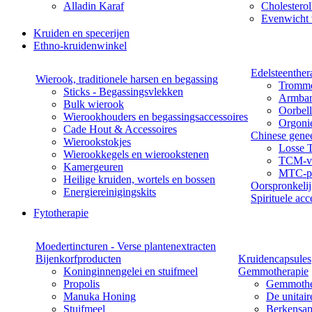
Alladin Karaf
Cholesterol
Evenwicht 
Kruiden en specerijen
Ethno-kruidenwinkel
Edelsteenther
Wierook, traditionele harsen en begassing
Tromme
Sticks - Begassingsvlekken
Armba
Bulk wierook
Oorbel
Wierookhouders en begassingsaccessoires
Orgoni
Cade Hout & Accessoires
Chinese gene
Wierookstokjes
Losse 
Wierookkegels en wierookstenen
TCM-vo
Kamergeuren
MTC-pa
Heilige kruiden, wortels en bossen
Oorspronkeli
Energiereinigingskits
Spirituele acc
Fytotherapie
Moedertincturen - Verse plantenextracten
Bijenkorfproducten
Kruidencapsules
Koninginnengelei en stuifmeel
Gemmotherapie
Propolis
Gemmothe
Manuka Honing
De unitai
Stuifmeel
Berkensap