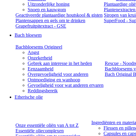
Uitzonderlijke honing
Plantaardige oli
Snoep en kauwgom
Plantenextracten
Geactiveerde plantaardige houtskool & gisten
Siropen van kru
Plantensappen en gels om te drinken
SuperFood - Sup
Grapefruitpitextract - GSE
Bach bloesem
Bachbloesems Origineel
Angst
Onzekerheid
Gebrek aan interesse in het heden
Rescue - Noodr
Eenzaamheid
Bachbloesems v
Overgevoeligheid voor anderen
Bach Original B
Ontmoediging en wanhoop
Gevoeligheid voor wat anderen ervaren
Reddingsbereik
Etherische olie
Ingrediënten en materi
Onze essentiële oliën van A tot Z
Flessen en pille
Essentiële oliecomplexen
Capsules en caps