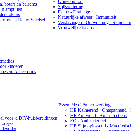
Urinecomfort
ën, boters en balsems
Spijsvertering
 in ampullen
Detox - Drainage
idendokters
Natuurlijke afweer - Immuniteit
erfoods - Rauw Voedsel
Verslavingen - Ontwenning - Stoppen 
Vrouwelijke balans
emedies
oor kinderen
loesem Accessoires
Essentiële oliën per werking
HE Kalmerend - Ontspannend -
HE Antiviraal - Anti-infectieus
aal voor je DIY-huisbereidingen
EO - Antibacterieel
ndoosjes
HE Slijmoplossend - Mucolytisc
ulevuller