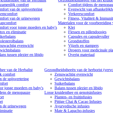
kruidenthee van de Herbalist
Gezondheidstheeën van het kruide
zamenlijk comfort
Comfort tijdens de menopa
mfort van de spijsvertering
Evenwicht van afhankelijk
emcomfort
Verkeerscomfort
mfort van de urinewegen
Fitness, Vitaliteit & Immunit
aapcomfort
Materialen voor de voorbereiding
mfort voor jonge moeders en baby's
Klei
tox en eliminatie
Flessen en pillendoosjes
ikerbalans
Capsules en capsulevuller
olesterolbalans
Grondstoffen
nuwachtig evenwicht
Vijzels en stampers
wichtsbalans
Drogers voor medicinale pl
ans tussen plezier en libido
Overig materiaal
hee van de Herbalist
Gezondheidstheeën van de herborist (vervo
k comfort
Zenuwachtig evenwicht
 de spijsvertering
Gewichtsbalans
mfort
Suikerbalans
or jonge moeders en baby's
Balans tussen plezier en libido
jdens de menopauze
Losse kruidenthee en genotsinfusies
rt
Planten- en fruitinfusies
rt
Pittige Chai & Cacao Infusies
n de urinewegen
Ayurvedische infusies
iminatie
Mate & Lapacho-infusies