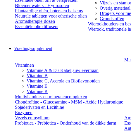
Essentiële oliën om te verspreiden
Vijzels en stamp
Bloemenwaters - Hydrosolen
Overig materiaal
Plantaardige oliën, boters en balsems
Drogers voor med
Neutrale tabletten voor etherische oliën
Grondstoffen
Aromatherapie-dozen
Wierookhouders en beg
Essentiële olie diffusers
Wierook, traditionele h
Voedingssupplement
Min
Vitaminen
Vitamine A & D / Kabeljauwlevertraan
Vitamine B
Vitamine C, Acerola en Bioflavonoïden
Vitamine E
Vitamine K
Multivitamine- en mineralencomplexen
Chondroïtine - Glucosamine - MSM - Acide Hyaluronique
Sojaderivaten en Lecithine
Enzymen
Vezels en psyllium
Am
Probiotica - Prebiotica - Onderhoud van de dikke darm
Ess
Ant