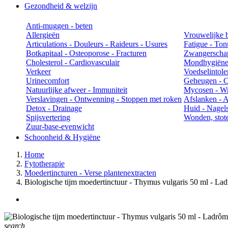
Gezondheid & welzijn
Anti-muggen - beten
Allergieën
Vrouwelijke 
Articulations - Douleurs - Raideurs - Usures
Fatigue - Ton
Botkapitaal - Osteoporose - Fracturen
Zwangerschap
Cholesterol - Cardiovasculair
Mondhygiën
Verkeer
Voedselintole
Urinecomfort
Geheugen - Co
Natuurlijke afweer - Immuniteit
Mycosen - Wr
Verslavingen - Ontwenning - Stoppen met roken
Afslanken - An
Detox - Drainage
Huid - Nagels
Spijsvertering
Wonden, stot
Zuur-base-evenwicht
Schoonheid & Hygiëne
Home
Fytotherapie
Moedertincturen - Verse plantenextracten
Biologische tijm moedertinctuur - Thymus vulgaris 50 ml - La
search