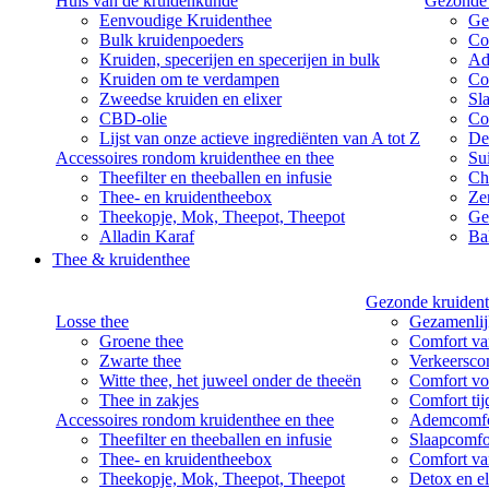
Huis van de kruidenkunde
Gezonde 
Eenvoudige Kruidenthee
Ge
Bulk kruidenpoeders
Co
Kruiden, specerijen en specerijen in bulk
Ad
Kruiden om te verdampen
Co
Zweedse kruiden en elixer
Sl
CBD-olie
Co
Lijst van onze actieve ingrediënten van A tot Z
De
Accessoires rondom kruidenthee en thee
Su
Theefilter en theeballen en infusie
Ch
Thee- en kruidentheebox
Ze
Theekopje, Mok, Theepot, Theepot
Ge
Alladin Karaf
Bal
Thee & kruidenthee
Gezonde kruident
Losse thee
Gezamenlij
Groene thee
Comfort van
Zwarte thee
Verkeersco
Witte thee, het juweel onder de theeën
Comfort vo
Thee in zakjes
Comfort ti
Accessoires rondom kruidenthee en thee
Ademcomfo
Theefilter en theeballen en infusie
Slaapcomfo
Thee- en kruidentheebox
Comfort va
Theekopje, Mok, Theepot, Theepot
Detox en el