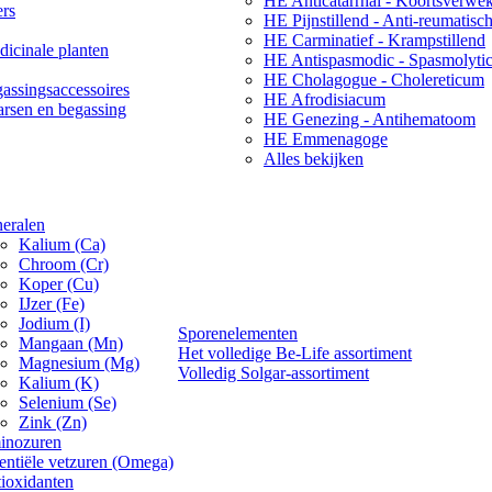
HE Anticatarrhal - Koortsverwe
ers
HE Pijnstillend - Anti-reumatisc
HE Carminatief - Krampstillend
icinale planten
HE Antispasmodic - Spasmolyti
HE Cholagogue - Cholereticum
assingsaccessoires
HE Afrodisiacum
arsen en begassing
HE Genezing - Antihematoom
HE Emmenagoge
Alles bekijken
eralen
Kalium (Ca)
Chroom (Cr)
Koper (Cu)
IJzer (Fe)
Jodium (I)
Sporenelementen
Mangaan (Mn)
Het volledige Be-Life assortiment
Magnesium (Mg)
Volledig Solgar-assortiment
Kalium (K)
Selenium (Se)
Zink (Zn)
inozuren
entiële vetzuren (Omega)
ioxidanten