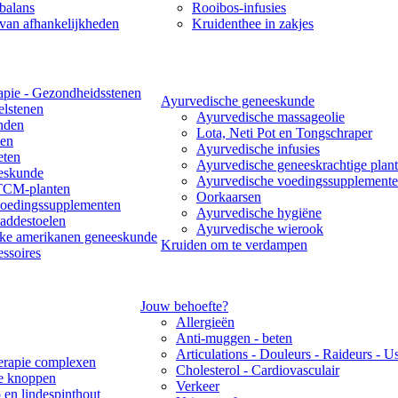
balans
Rooibos-infusies
van afhankelijkheden
Kruidenthee in zakjes
apie - Gezondheidsstenen
Ayurvedische geneeskunde
lstenen
Ayurvedische massageolie
nden
Lota, Neti Pot en Tongschraper
len
Ayurvedische infusies
eten
Ayurvedische geneeskrachtige plant
eskunde
Ayurvedische voedingssupplement
TCM-planten
Oorkaarsen
edingssupplementen
Ayurvedische hygiëne
ddestoelen
Ayurvedische wierook
jke amerikanen geneeskunde
Kruiden om te verdampen
essoires
Jouw behoefte?
Allergieën
Anti-muggen - beten
Articulations - Douleurs - Raideurs - U
rapie complexen
Cholesterol - Cardiovasculair
re knoppen
Verkeer
 en lindespinthout