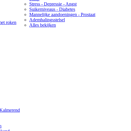
Stress - Depressie - Angst
Suikerniveaus - Diabetes
Mannelijke aandoeningen - Prostaat
Ademhalingsstelsel
met roken
Alles bekijken
 Kalmerend
h