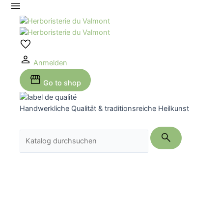
Zum
Inhalt
springen
Anmelden
Go to shop
Handwerkliche Qualität & traditionsreiche Heilkunst