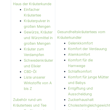
Haus der Kräuterkunde
Einfacher
Kräutertee
Kräuterpulver in
großen Mengen
Gesundheitskräutertees vom
Gewürze, Kräuter
Kräuterkundler
und Würzmittel in
Gelenkkomfort
großen Mengen
Komfort der Verdauung
Kräuter zum
Atemkomfort
Verdampfen
Komfort für die
Schwedenkräuter
Harnwege
und Elixier
Schlafkomfort
CBD-Öl
Komfort für junge Mütter
Liste unserer
und Babys
Wirkstoffe von A
Entgiftung und
bis Z
Ausscheidung
Zubehör rund um
Zuckerhaushalt
Kräutertees und Tee
Cholesteringleichgewich