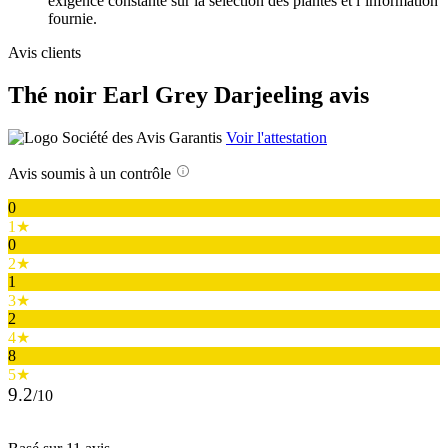
exigence constante sur la sélection des plantes et l’information
fournie.
Avis clients
Thé noir Earl Grey Darjeeling avis
Voir l'attestation
Avis soumis à un contrôle
0
1★
0
2★
1
3★
2
4★
8
5★
9.2
/10