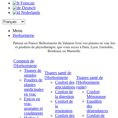
Français
Deutsch
Nederlands
Menu
Herboristerie
Partout en France Herboristerie du Valmont livre vos plantes en vrac bio
et produits de phytothérapie, que vous soyez à Paris, Lyon, Grenoble,
Bordeaux ou Marseille.
Comptoir de
l'Herboristerie
Tisanes de
Tisanes santé de
simples
l'Herboristerie
Tisanes santé de
Poudres de
Confort des
l'Herboristerie
plantes
articulations
(suite)
médicinales
Confort de
Confort
en vrac
la digestion
Ménopause
Epices en
Confort de
Equilibre
vrac,
la
des
aromates et
respiration
dépendances
condiments
Confort des
Confort de
Herbes à