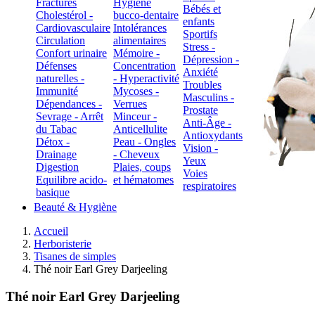
Fractures
Hygiène
Bébés et
Cholestérol -
bucco-dentaire
enfants
Cardiovasculaire
Intolérances
Sportifs
Circulation
alimentaires
Stress -
Confort urinaire
Mémoire -
Dépression -
Défenses
Concentration
Anxiété
naturelles -
- Hyperactivité
Troubles
Immunité
Mycoses -
Masculins -
Dépendances -
Verrues
Prostate
Sevrage - Arrêt
Minceur -
Anti-Âge -
du Tabac
Anticellulite
Antioxydants
Détox -
Peau - Ongles
Vision -
Drainage
- Cheveux
Yeux
Digestion
Plaies, coups
Voies
Equilibre acido-
et hématomes
respiratoires
basique
Beauté & Hygiène
Accueil
Herboristerie
Tisanes de simples
Thé noir Earl Grey Darjeeling
Thé noir Earl Grey Darjeeling