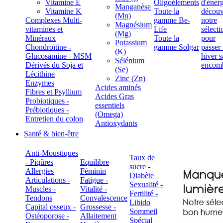
Vitamine E
Oligoéléments
Manganèse
Vitamine K
Toute la
(Mn)
Complexes Multi-
gamme Be-
Magnésium
vitamines et
Life
(Mg)
Minéraux
Toute la
Potassium
Chondroïtine -
gamme Solgar
(K)
Glucosamine - MSM
Sélénium
Dérivés du Soja et
(Se)
Lécithine
Zinc (Zn)
Enzymes
Acides aminés
Fibres et Psyllium
Acides Gras
Probiotiques -
essentiels
Prébiotiques -
(Omega)
Entretien du colon
Antioxydants
Santé & bien-être
Anti-Moustiques
Taux de
- Piqûres
Equilibre
sucre -
Allergies
Féminin
Diabète
Articulations -
Fatigue -
Sexualité -
Muscles -
Vitalité -
Fertilité -
Tendons
Convalescence
Libido
Capital osseux -
Grossesse -
Sommeil
Ostéoporose -
Allaitement
Spécial