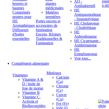
ÄÖ -
beurres et
plantes
Antibakteriell
baumes
médicinales
HE
Comprimés
Matières
Antispasmodique
neutres pour
premières
- Spasmolytique
HE
Portes encens et
HE Cholagogue
Aromathèques
accessoires de
- Cholérétique
Diffuseurs
fumigation
HE
d'huiles
Encens, Résines
Aphrodisiaque
essentielles
Traditionnelles &
HE Cicatrisante -
Fumigation
Antihématome
HE
Emménagogue
Voir tous...
Complément alimentaire
Minéraux
Vitamines
Calcium
Vitamine A &
(Ca)
D / huile de
Chrome
foie de morue
(Cr)
Vitamine B
Cuivre
Vitamine C,
(Cu)
Acérola et
Fer (Fe)
Bioflavonoïdes
Iode (I)