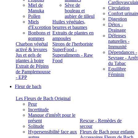
Cardiovasculai
Miel de
Sève de
Circulation
Manuka
bouleau et
Confort urinair
Pollen
aubier de tilleul
Digestion
Miels
Huiles végétales,
Détox -
d'Exception
beurres et baumes
Drainage
Bonbons et
Extraits de plantes en
Défenses
gommes
ampoules
naturelles -
Charbon végétal
Sirops de l'herboriste
Immunité
activé & levures
SuperFood -
Dépendances -
Jus et gels de
Superaliments - Raw
Sevrage - Arrêt
plantes à boire
Food
du Tabac
Extrait de Pépins
Equilibre
de Pamplemousse
Féminin
- EPP
Fleur de bach
Les Fleurs de Bach Original
Peur
Incertitude
Manque d'intérêt pour le
présent
Rescue - Remèdes de
Solitude
secour
Hypersensibilité face aux
Fleurs de Bach pour enfants
autres
Accessoires Fleurs de Bach