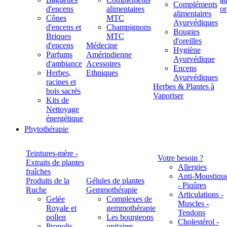
Compléments
d'encens
alimentaires
alimentaires
Cônes
MTC
Ayurvédiques
d'encens et
Champignons
Bougies
Briques
MTC
d'oreilles
d'encens
Médecine
Hygiène
Parfums
Amérindienne
Ayurvédique
d'ambiance
Acessoires
Encens
Herbes,
Ethniques
Ayurvédiques
racines et
Herbes & Plantes à
bois sacrés
Vaporiser
Kits de
Nettoyage
énergétique
Phytothérapie
Teintures-mère -
Votre besoin ?
Extraits de plantes
Allergies
fraîches
Anti-Moustiqu
Produits de la
Gélules de plantes
- Piqûres
Ruche
Gemmothérapie
Articulations -
Gelée
Complexes de
Muscles -
Royale et
gemmothérapie
Tendons
pollen
Les bourgeons
Cholestérol -
Propolis
unitaires