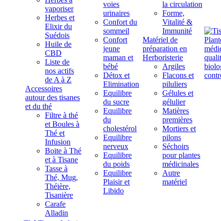
voies
la circulation
vaporiser
urinaires
Forme,
Herbes et
Confort du
Vitalité &
Elixir du
sommeil
Immunité
Suédois
Confort
Matériel de
Huile de
jeune
préparation en
CBD
maman et
Herboristerie
Liste de
bébé
Argiles
nos actifs
Détox et
Flacons et
de A à Z
Elimination
piluliers
Accessoires
Equilibre
Gélules et
autour des tisanes
du sucre
gélulier
et du thé
Equilibre
Matières
Filtre à thé
du
premières
et Boules à
cholestérol
Mortiers et
Thé et
Equilibre
pilons
Infusion
nerveux
Séchoirs
Boite à Thé
Equilibre
pour plantes
et à Tisane
du poids
médicinales
Tasse à
Equilibre
Autre
Thé, Mug,
Plaisir et
matériel
Théière,
Libido
Tisanière
Carafe
Alladin