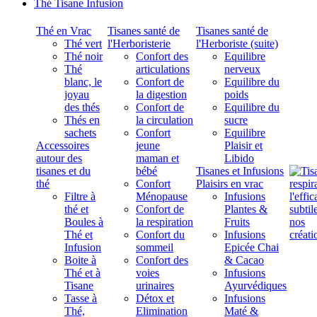
Thé Tisane Infusion
Thé en Vrac
Tisanes santé de
Tisanes santé de
Thé vert
l'Herboristerie
l'Herboriste (suite)
Thé noir
Confort des
Equilibre
Thé
articulations
nerveux
blanc, le
Confort de
Equilibre du
joyau
la digestion
poids
des thés
Confort de
Equilibre du
Thés en
la circulation
sucre
sachets
Confort
Equilibre
Accessoires
jeune
Plaisir et
autour des
maman et
Libido
tisanes et du
bébé
Tisanes et Infusions
thé
Confort
Plaisirs en vrac
Filtre à
Ménopause
Infusions
thé et
Confort de
Plantes &
Boules à
la respiration
Fruits
Thé et
Confort du
Infusions
Infusion
sommeil
Epicée Chai
Boite à
Confort des
& Cacao
Thé et à
voies
Infusions
Tisane
urinaires
Ayurvédiques
Tasse à
Détox et
Infusions
Thé,
Elimination
Maté &