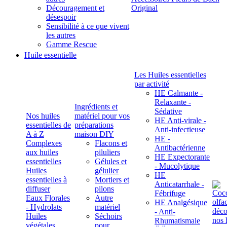
Découragement et
Original
désespoir
Sensibilité à ce que vivent
les autres
Gamme Rescue
Huile essentielle
Les Huiles essentielles
par activité
HE Calmante -
Relaxante -
Ingrédients et
Sédative
Nos huiles
matériel pour vos
HE Anti-virale -
essentielles de
préparations
Anti-infectieuse
A à Z
maison DIY
HE -
Complexes
Flacons et
Antibactérienne
aux huiles
piluliers
HE Expectorante
essentielles
Gélules et
- Mucolytique
Huiles
gélulier
HE
essentielles à
Mortiers et
Anticatarrhale -
diffuser
pilons
Fébrifuge
Eaux Florales
Autre
HE Analgésique
- Hydrolats
matériel
- Anti-
Huiles
Séchoirs
Rhumatismale
végétales,
pour