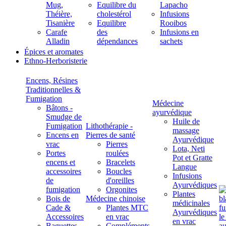
Mug,
Equilibre du
Lapacho
Théière,
cholestérol
Infusions
Tisanière
Equilibre
Rooibos
Carafe
des
Infusions en
Alladin
dépendances
sachets
Épices et aromates
Ethno-Herboristerie
Encens, Résines
Traditionnelles &
Fumigation
Médecine
Bâtons -
ayurvédique
Smudge de
Huile de
Fumigation
Lithothérapie -
massage
Encens en
Pierres de santé
Ayurvédique
vrac
Pierres
Lota, Neti
Portes
roulées
Pot et Gratte
encens et
Bracelets
Langue
accessoires
Boucles
Infusions
de
d'oreilles
Ayurvédiques
fumigation
Orgonites
Plantes
Bois de
Médecine chinoise
médicinales
Cade &
Plantes MTC
Ayurvédiques
Accessoires
en vrac
en vrac
Baguettes
Compléments