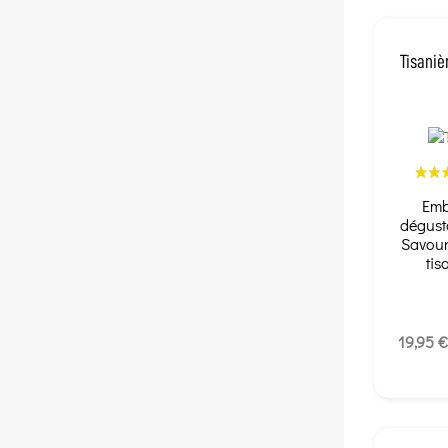
Tisaniè
Emb
dégusta
Savour
tis
19,95 €