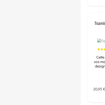
Tisani
Cette
vos mo
design
20,95 