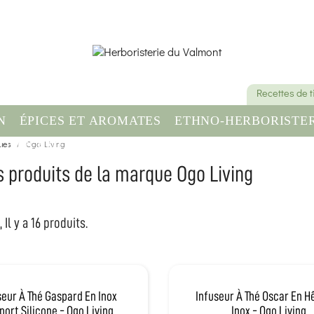
Recettes de 
N
ÉPICES ET AROMATES
ETHNO-HERBORISTER
ues
OMPLÉMENT ALIMENTAIRE
Ogo Living
SANTÉ & BIEN-ÊT
s produits de la marque Ogo Living
 Il y a 16 produits.
seur À Thé Gaspard En Inox
Infuseur À Thé Oscar En H
port Silicone - Ogo Living
Inox - Ogo Living