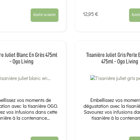
12,95 €
Ajouter au panier
Ajoute
re Juliet Blanc En Grès 475ml
Tisanière Juliet Gris Perle 
- Ogo Living
475ml - Ogo Living
ellissez vos moments de
Embellissez vos momen
tion avec la tisanière OGO.
dégustation avec la tisani
ez vos infusions dans cette
Savourez vos infusions da
anière à la contenance...
tisanière à la contenan