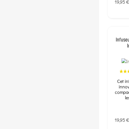
19,95 €
Infuse
I
Cet in
inno
compact
le
19,95 €