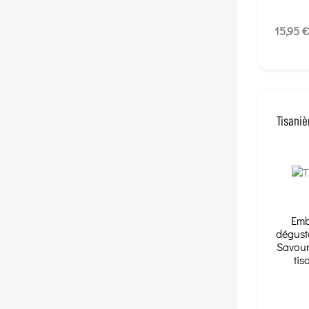
15,95 €
Tisaniè
Emb
dégusta
Savour
tis