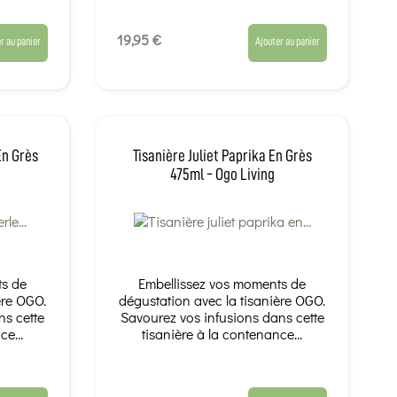
19,95 €
r au panier
Ajouter au panier
En Grès
Tisanière Juliet Paprika En Grès
475ml - Ogo Living
ts de
Embellissez vos moments de
ère OGO.
dégustation avec la tisanière OGO.
ns cette
Savourez vos infusions dans cette
ce...
tisanière à la contenance...