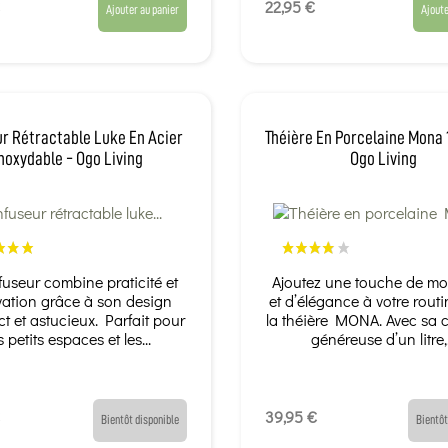
22,95 €
Ajouter au panier
Ajoute
ur Rétractable Luke En Acier
Théière En Porcelaine Mona 
noxydable - Ogo Living
Ogo Living
fuseur combine praticité et
Ajoutez une touche de mo
vation grâce à son design
et d’élégance à votre rout
 et astucieux. Parfait pour
la théière MONA. Avec sa 
s petits espaces et les...
généreuse d’un litre,.
39,95 €
Bientôt disponible
Bientôt