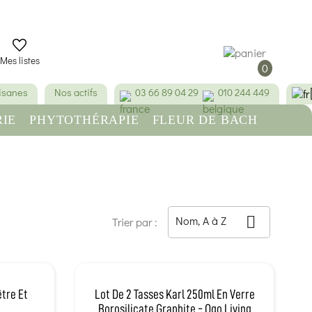
Mes listes
0
tisanes
Nos actifs
03 66 89 04 29
010 244 449
IE
PHYTOTHÉRAPIE
FLEUR DE BACH
RE
BEAUTÉ & HYGIÈNE
Nom, A à Z

Trier par :
être Et
Lot De 2 Tasses Karl 250ml En Verre
Borosilicate Graphite - Ogo Living