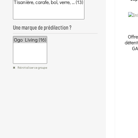
Une marque de prédilection ?
Offr
détent
GA
Réinitialiser ce groupe