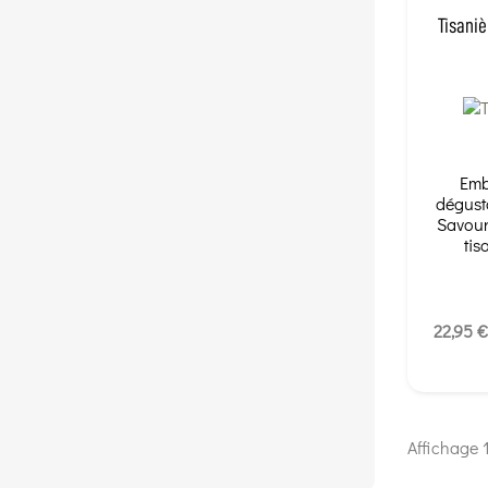
Tisaniè
Emb
dégusta
Savour
tis
22,95 €
Affichage 1