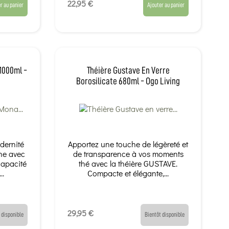
22,95 €
r au panier
Ajouter au panier
1000ml -
Théière Gustave En Verre
Borosilicate 680ml - Ogo Living
dernité
Apportez une touche de légèreté et
ine avec
de transparence à vos moments
capacité
thé avec la théière GUSTAVE.
..
Compacte et élégante,...
29,95 €
 disponible
Bientôt disponible