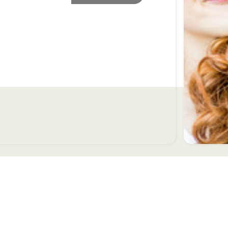
Facebook
Instagram
s Options
ètres de confidentialité, en garantissant la conformité avec le
VOTRE COMPTE
plus
Informations personnelles
Commandes
les
Avoirs
tilisation
Adresses