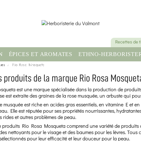
Recettes de 
N
ÉPICES ET AROMATES
ETHNO-HERBORISTER
ues
OMPLÉMENT ALIMENTAIRE
Rio Rosa Mosqueta
SANTÉ & BIEN-ÊT
s produits de la marque Rio Rosa Mosquet
queta est une marque spécialisée dans la production de produits 
se est extraite des graines de la rose musquée, un arbuste qui po
se musquée est riche en acides gras essentiels, en vitamine E et en
au. Elle est réputée pour ses propriétés nourrissantes, hydratantes et
es rides et autres problèmes de peau.
produits Rio Rosa Mosqueta comprend une variété de produits de 
des nettoyants pour le visage et des baumes pour les lèvres. Tous ce
sélectionnés pour leur efficacité et leur douceur pour la peau.