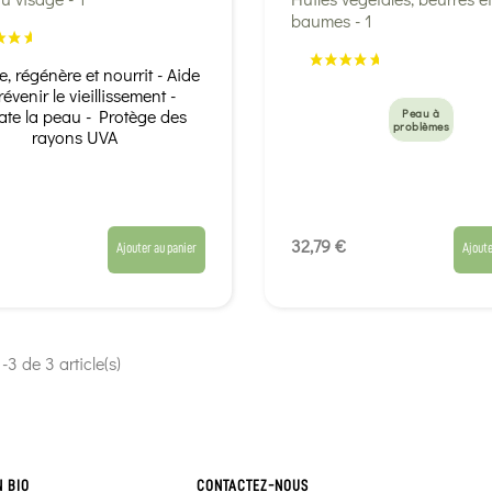
e, régénère et nourrit - Aide
révenir le vieillissement -
ate la peau - Protège des
Peau à
problèmes
rayons UVA
32,79 €
Ajouter au panier
Ajoute
-3 de 3 article(s)
N BIO
CONTACTEZ-NOUS