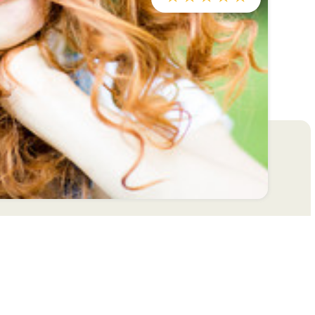
s réglementations. Personnalisez vos préférences pour contrôler
INFORMATIONS
France
Herboristerie du Valmont
Virginie Missiaen, Herboriste diplômée
Herboristerie certifiée en agriculture
biologique par BE-BIO-03 | Bio-zertifizierte