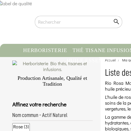
HERBORISTERIE
THÉ TISANE INFUSIO
HUILE ESSENTIELLE
Accueil
Marq
C
Liste de
Production Artisanale, Qualité et
Rio Rosa Mos
Tradition
huile précieu
Qualité biologique certifiée
L'huile de ro
Traçabilité & Origine contrôlée
soins de la pe
Affinez votre recherche
Conditionnement artisanal à la main
vergetures, l
En savoir plus...
Nom commun - Actif Naturel
La gamme de 
hydratantes, 
biologiques, 