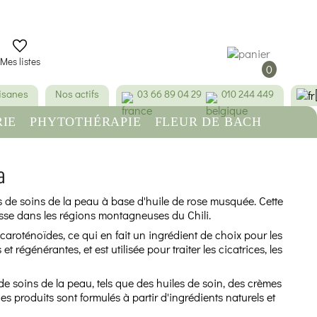
Mes listes
0
tisanes
Nos actifs
03 66 89 04 29
010 244 449
IE
PHYTOTHÉRAPIE
FLEUR DE BACH
RE
BEAUTÉ & HYGIÈNE
a
de soins de la peau à base d'huile de rose musquée. Cette
usse dans les régions montagneuses du Chili.
 caroténoïdes, ce qui en fait un ingrédient de choix pour les
 régénérantes, et est utilisée pour traiter les cicatrices, les
soins de la peau, tels que des huiles de soin, des crèmes
s produits sont formulés à partir d'ingrédients naturels et