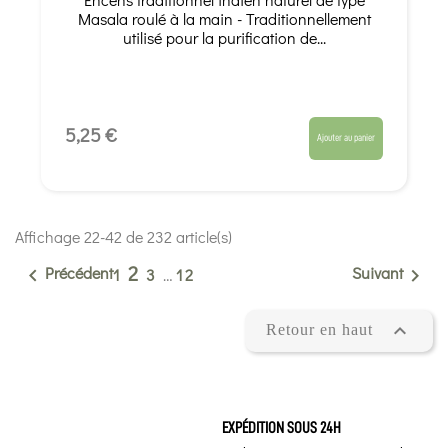
Masala roulé à la main - Traditionnellement
utilisé pour la purification de...
5,25 €
Ajouter au panier
Affichage 22-42 de 232 article(s)
2
Précédent
Suivant


1
3
…
12

Retour en haut
EXPÉDITION SOUS 24H