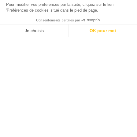
Pour modifier vos préférences par la suite, cliquez sur le lien
'Préférences de cookies' situé dans le pied de page.
Consentements certifiés par
Je choisis
OK pour moi
Axeptio consent
Plateforme de Gestion du Consentement : Personnalisez vos O
Notre plateforme vous permet d'adapter et de gérer vos paramètr