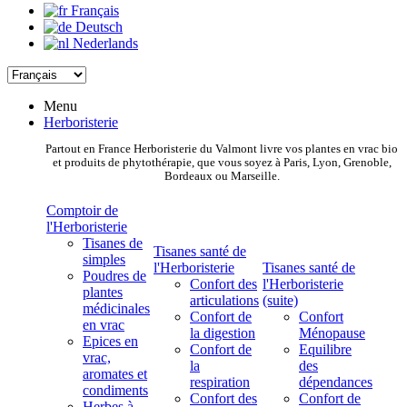
Français
Deutsch
Nederlands
Menu
Herboristerie
Partout en France Herboristerie du Valmont livre vos plantes en vrac bio
et produits de phytothérapie, que vous soyez à Paris, Lyon, Grenoble,
Bordeaux ou Marseille.
Comptoir de
l'Herboristerie
Tisanes de
Tisanes santé de
simples
l'Herboristerie
Tisanes santé de
Poudres de
Confort des
l'Herboristerie
plantes
articulations
(suite)
médicinales
Confort de
Confort
en vrac
la digestion
Ménopause
Epices en
Confort de
Equilibre
vrac,
la
des
aromates et
respiration
dépendances
condiments
Confort des
Confort de
Herbes à