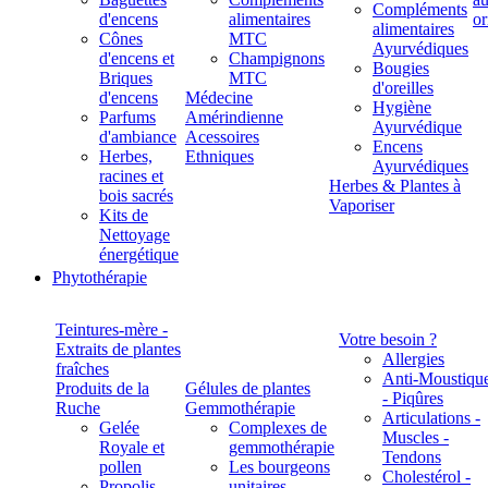
Compléments
d'encens
alimentaires
alimentaires
Cônes
MTC
Ayurvédiques
d'encens et
Champignons
Bougies
Briques
MTC
d'oreilles
d'encens
Médecine
Hygiène
Parfums
Amérindienne
Ayurvédique
d'ambiance
Acessoires
Encens
Herbes,
Ethniques
Ayurvédiques
racines et
Herbes & Plantes à
bois sacrés
Vaporiser
Kits de
Nettoyage
énergétique
Phytothérapie
Teintures-mère -
Votre besoin ?
Extraits de plantes
Allergies
fraîches
Anti-Moustiqu
Produits de la
Gélules de plantes
- Piqûres
Ruche
Gemmothérapie
Articulations -
Gelée
Complexes de
Muscles -
Royale et
gemmothérapie
Tendons
pollen
Les bourgeons
Cholestérol -
Propolis
unitaires