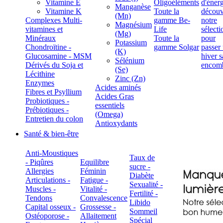
Vitamine E
Oligoéléments
Manganèse
Vitamine K
Toute la
(Mn)
Complexes Multi-
gamme Be-
Magnésium
vitamines et
Life
(Mg)
Minéraux
Toute la
Potassium
Chondroïtine -
gamme Solgar
(K)
Glucosamine - MSM
Sélénium
Dérivés du Soja et
(Se)
Lécithine
Zinc (Zn)
Enzymes
Acides aminés
Fibres et Psyllium
Acides Gras
Probiotiques -
essentiels
Prébiotiques -
(Omega)
Entretien du colon
Antioxydants
Santé & bien-être
Anti-Moustiques
Taux de
- Piqûres
Equilibre
sucre -
Allergies
Féminin
Diabète
Articulations -
Fatigue -
Sexualité -
Muscles -
Vitalité -
Fertilité -
Tendons
Convalescence
Libido
Capital osseux -
Grossesse -
Sommeil
Ostéoporose -
Allaitement
Spécial