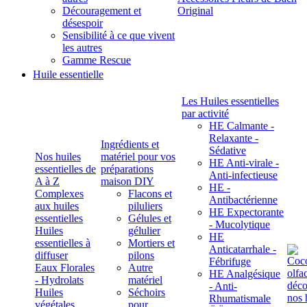
Découragement et
Original
désespoir
Sensibilité à ce que vivent
les autres
Gamme Rescue
Huile essentielle
Les Huiles essentielles
par activité
HE Calmante -
Relaxante -
Ingrédients et
Sédative
Nos huiles
matériel pour vos
HE Anti-virale -
essentielles de
préparations
Anti-infectieuse
A à Z
maison DIY
HE -
Complexes
Flacons et
Antibactérienne
aux huiles
piluliers
HE Expectorante
essentielles
Gélules et
- Mucolytique
Huiles
gélulier
HE
essentielles à
Mortiers et
Anticatarrhale -
diffuser
pilons
Fébrifuge
Eaux Florales
Autre
HE Analgésique
- Hydrolats
matériel
- Anti-
Huiles
Séchoirs
Rhumatismale
végétales,
pour