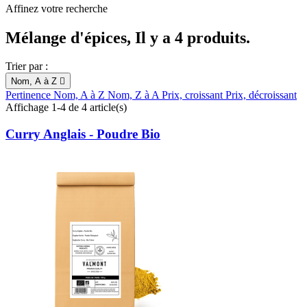
Affinez votre recherche
Mélange d'épices, Il y a 4 produits.
Trier par :
Nom, A à Z

Pertinence
Nom, A à Z
Nom, Z à A
Prix, croissant
Prix, décroissant
Affichage 1-4 de 4 article(s)
Curry Anglais - Poudre Bio