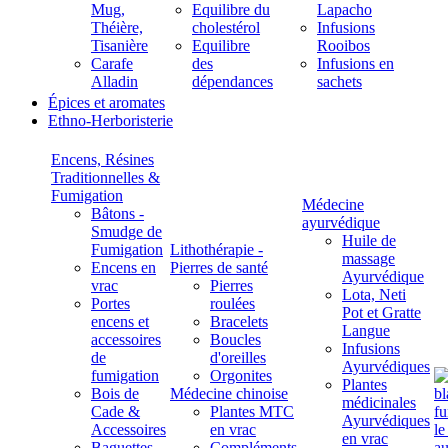
Mug,
Equilibre du
Lapacho
Théière,
cholestérol
Infusions
Tisanière
Equilibre
Rooibos
Carafe
des
Infusions en
Alladin
dépendances
sachets
Épices et aromates
Ethno-Herboristerie
Encens, Résines
Traditionnelles &
Fumigation
Médecine
Bâtons -
ayurvédique
Smudge de
Huile de
Fumigation
Lithothérapie -
massage
Encens en
Pierres de santé
Ayurvédique
vrac
Pierres
Lota, Neti
Portes
roulées
Pot et Gratte
encens et
Bracelets
Langue
accessoires
Boucles
Infusions
de
d'oreilles
Ayurvédiques
fumigation
Orgonites
Plantes
Bois de
Médecine chinoise
médicinales
Cade &
Plantes MTC
Ayurvédiques
Accessoires
en vrac
en vrac
Baguettes
Compléments