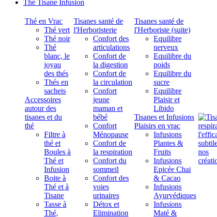
Thé Tisane Infusion
Thé en Vrac
Tisanes santé de
Tisanes santé de
Thé vert
l'Herboristerie
l'Herboriste (suite)
Thé noir
Confort des
Equilibre
Thé
articulations
nerveux
blanc, le
Confort de
Equilibre du
joyau
la digestion
poids
des thés
Confort de
Equilibre du
Thés en
la circulation
sucre
sachets
Confort
Equilibre
Accessoires
jeune
Plaisir et
autour des
maman et
Libido
tisanes et du
bébé
Tisanes et Infusions
thé
Confort
Plaisirs en vrac
Filtre à
Ménopause
Infusions
thé et
Confort de
Plantes &
Boules à
la respiration
Fruits
Thé et
Confort du
Infusions
Infusion
sommeil
Epicée Chai
Boite à
Confort des
& Cacao
Thé et à
voies
Infusions
Tisane
urinaires
Ayurvédiques
Tasse à
Détox et
Infusions
Thé,
Elimination
Maté &