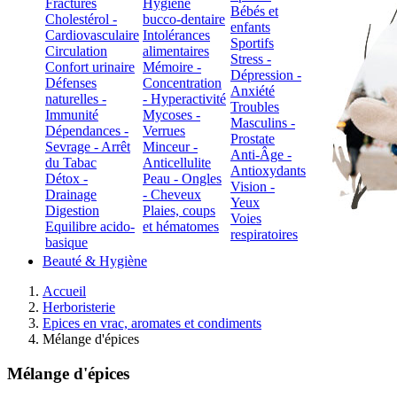
Fractures
Hygiène
Bébés et
Cholestérol -
bucco-dentaire
enfants
Cardiovasculaire
Intolérances
Sportifs
Circulation
alimentaires
Stress -
Confort urinaire
Mémoire -
Dépression -
Défenses
Concentration
Anxiété
naturelles -
- Hyperactivité
Troubles
Immunité
Mycoses -
Masculins -
Dépendances -
Verrues
Prostate
Sevrage - Arrêt
Minceur -
Anti-Âge -
du Tabac
Anticellulite
Antioxydants
Détox -
Peau - Ongles
Vision -
Drainage
- Cheveux
Yeux
Digestion
Plaies, coups
Voies
Equilibre acido-
et hématomes
respiratoires
basique
Beauté & Hygiène
Accueil
Herboristerie
Epices en vrac, aromates et condiments
Mélange d'épices
Mélange d'épices