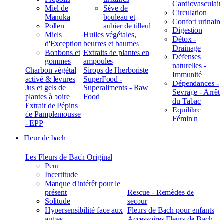
Cardiovasculai
Miel de
Sève de
Circulation
Manuka
bouleau et
Confort urinair
Pollen
aubier de tilleul
Digestion
Miels
Huiles végétales,
Détox -
d'Exception
beurres et baumes
Drainage
Bonbons et
Extraits de plantes en
Défenses
gommes
ampoules
naturelles -
Charbon végétal
Sirops de l'herboriste
Immunité
activé & levures
SuperFood -
Dépendances -
Jus et gels de
Superaliments - Raw
Sevrage - Arrêt
plantes à boire
Food
du Tabac
Extrait de Pépins
Equilibre
de Pamplemousse
Féminin
- EPP
Fleur de bach
Les Fleurs de Bach Original
Peur
Incertitude
Manque d'intérêt pour le
présent
Rescue - Remèdes de
Solitude
secour
Hypersensibilité face aux
Fleurs de Bach pour enfants
autres
Accessoires Fleurs de Bach