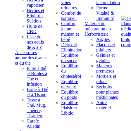
voies
la circulation
vaporiser
urinaires
Forme,
Herbes et
Confort du
Vitalité &
Elixir du
sommeil
Immunité
Suédois
Confort
Matériel de
Huile de
jeune
préparation en
CBD
maman et
Herboristerie
Liste de
bébé
Argiles
nos actifs
Détox et
Flacons et
de A à Z
Elimination
piluliers
Accessoires
Equilibre
Gélules et
autour des tisanes
du sucre
gélulier
et du thé
Equilibre
Matières
Filtre à thé
du
premières
et Boules à
cholestérol
Mortiers et
Thé et
Equilibre
pilons
Infusion
nerveux
Séchoirs
Boite à Thé
Equilibre
pour plantes
et à Tisane
du poids
médicinales
Tasse à
Equilibre
Autre
Thé, Mug,
Plaisir et
matériel
Théière,
Libido
Tisanière
Carafe
Alladin