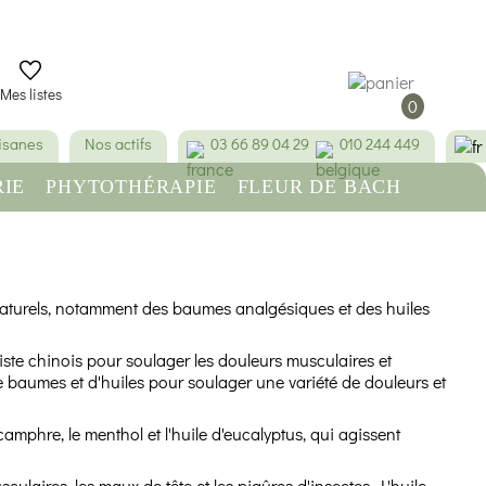
Mes listes
0
tisanes
Nos actifs
03 66 89 04 29
010 244 449
IE
PHYTOTHÉRAPIE
FLEUR DE BACH
RE
BEAUTÉ & HYGIÈNE
aturels, notamment des baumes analgésiques et des huiles
te chinois pour soulager les douleurs musculaires et
de baumes et d'huiles pour soulager une variété de douleurs et
amphre, le menthol et l'huile d'eucalyptus, qui agissent
ulaires, les maux de tête et les piqûres d'insectes. L'huile