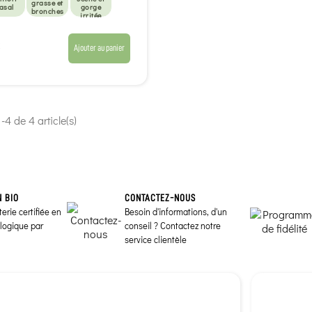
grasse et
asal
gorge
bronches
irritée
Sportifs
Ajouter au panier
-4 de 4 article(s)
N BIO
CONTACTEZ-NOUS
erie certifiée en
Besoin d'informations, d'un
ologique par
conseil ? Contactez notre
service clientèle