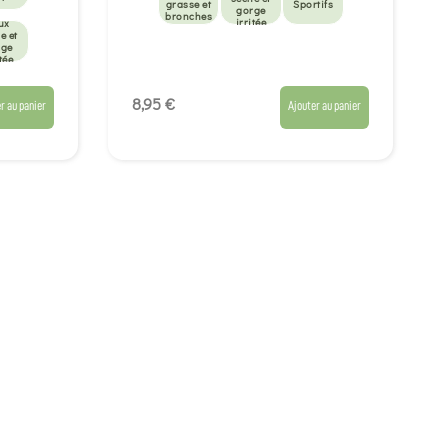
grasse et
Sportifs
gorge
bronches
irritée
ux
e et
Souplesse
rge
Articulaire
tée
et
Musculaire
8,95 €
r au panier
Ajouter au panier