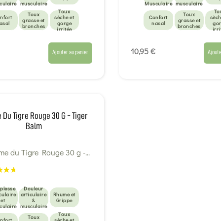
culaire
musculaire
Musculaire
musculaire
Toux
To
Toux
Toux
nfort
sèche et
Confort
sèch
grasse et
grasse et
asal
gorge
nasal
go
bronches
bronches
irritée
irri
Sportifs
Sportifs
10,95 €
Ajouter au panier
Ajoute
Du Tigre Rouge 30 G - Tiger
Balm
plesse
Douleur
culaire
articulaire
Rhume et
et
&
Grippe
culaire
musculaire
Toux
Toux
nfort
sèche et