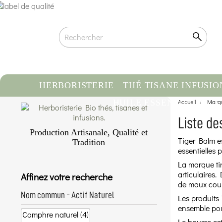
HERBORISTERIE
THÉ TISANE INFUSIO
HUILE ESSENTIELLE
Accueil
Marq
C
Liste de
Production Artisanale, Qualité et
Tiger Balm e
Tradition
essentielles 
Qualité biologique certifiée
La marque ti
Traçabilité & Origine contrôlée
articulaires.
Affinez votre recherche
Conditionnement artisanal à la main
de maux cour
En savoir plus...
Nom commun - Actif Naturel
Les produits 
ensemble pour
Le baume est 