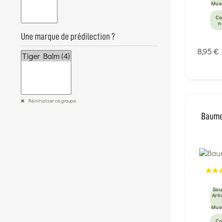
Mus
Co
n
Une marque de prédilection ?
8,95 €
Réinitialiser ce groupe
Baume 
Sou
Arti
Mus
Co