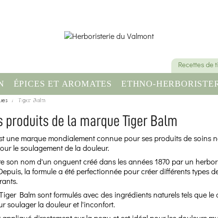
Recettes de 
N
ÉPICES ET AROMATES
ETHNO-HERBORISTER
ues
OMPLÉMENT ALIMENTAIRE
Tiger Balm
SANTÉ & BIEN-ÊT
s produits de la marque Tiger Balm
st une marque mondialement connue pour ses produits de soins n
pour le soulagement de la douleur.
re son nom d'un onguent créé dans les années 1870 par un herboris
 Depuis, la formule a été perfectionnée pour créer différents types 
ants.
Tiger Balm sont formulés avec des ingrédients naturels tels que le c
 soulager la douleur et l'inconfort.
appliqué directement sur la peau et est idéal pour les douleurs musc