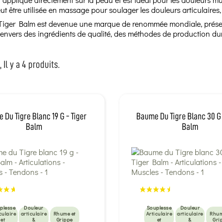
eut être utilisée en massage pour soulager les douleurs articulaires,
 Tiger Balm est devenue une marque de renommée mondiale, présen
nvers des ingrédients de qualité, des méthodes de production dura
 Il y a 4 produits.
 Du Tigre Blanc 19 G - Tiger
Baume Du Tigre Blanc 30 G 
Balm
Balm
plesse
Douleur
Souplesse
Douleur
culaire
articulaire
Rhume et
Articulaire
articulaire
Rhum
et
&
Grippe
et
&
Gri