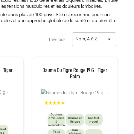
 les tensions musculaires et les douleurs lombaires.
te dans plus de 100 pays. Elle est reconnue pour son
bles et une approche globale de la santé et du bien-être.
Nom, A à Z

Trier par :
- Tiger
Baume Du Tigre Rouge 19 G - Tiger
Balm
Douleur
articulaire
Rhume et
Confort
&
Grippe
nasal
musculaire
e et
Toux
Toux
ppe
sèche et