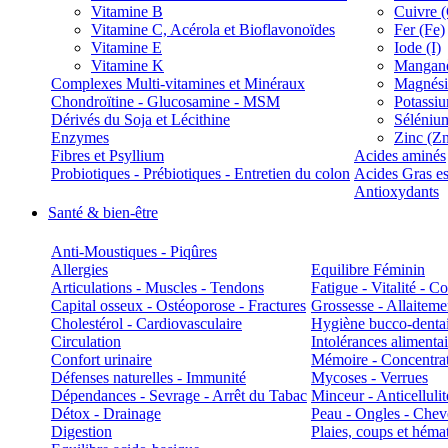
Vitamine B
Cuivre 
Vitamine C, Acérola et Bioflavonoïdes
Fer (Fe)
Vitamine E
Iode (I)
Vitamine K
Manganè
Complexes Multi-vitamines et Minéraux
Magnés
Chondroïtine - Glucosamine - MSM
Potassi
Dérivés du Soja et Lécithine
Séléniu
Enzymes
Zinc (Z
Fibres et Psyllium
Acides aminés
Probiotiques - Prébiotiques - Entretien du colon
Acides Gras es
Antioxydants
Santé & bien-être
Anti-Moustiques - Piqûres
Allergies
Equilibre Féminin
Articulations - Muscles - Tendons
Fatigue - Vitalité - 
Capital osseux - Ostéoporose - Fractures
Grossesse - Allaiteme
Cholestérol - Cardiovasculaire
Hygiène bucco-denta
Circulation
Intolérances alimentai
Confort urinaire
Mémoire - Concentrat
Défenses naturelles - Immunité
Mycoses - Verrues
Dépendances - Sevrage - Arrêt du Tabac
Minceur - Anticellulit
Détox - Drainage
Peau - Ongles - Che
Digestion
Plaies, coups et hém