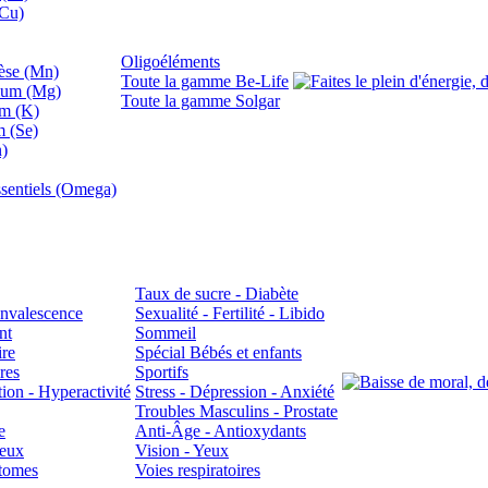
(Cu)
Oligoéléments
se (Mn)
Toute la gamme Be-Life
ium (Mg)
Toute la gamme Solgar
um (K)
m (Se)
n)
sentiels (Omega)
Taux de sucre - Diabète
Convalescence
Sexualité - Fertilité - Libido
nt
Sommeil
ire
Spécial Bébés et enfants
res
Sportifs
ion - Hyperactivité
Stress - Dépression - Anxiété
Troubles Masculins - Prostate
e
Anti-Âge - Antioxydants
veux
Vision - Yeux
atomes
Voies respiratoires