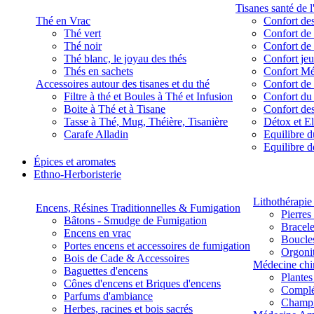
Tisanes santé de l
Thé en Vrac
Confort des
Thé vert
Confort de 
Thé noir
Confort de 
Thé blanc, le joyau des thés
Confort je
Thés en sachets
Confort M
Accessoires autour des tisanes et du thé
Confort de 
Filtre à thé et Boules à Thé et Infusion
Confort du
Boite à Thé et à Tisane
Confort des
Tasse à Thé, Mug, Théière, Tisanière
Détox et E
Carafe Alladin
Equilibre d
Equilibre 
Épices et aromates
Ethno-Herboristerie
Lithothérapie 
Encens, Résines Traditionnelles & Fumigation
Pierres
Bâtons - Smudge de Fumigation
Bracele
Encens en vrac
Boucles
Portes encens et accessoires de fumigation
Orgoni
Bois de Cade & Accessoires
Médecine chi
Baguettes d'encens
Plante
Cônes d'encens et Briques d'encens
Complé
Parfums d'ambiance
Champ
Herbes, racines et bois sacrés