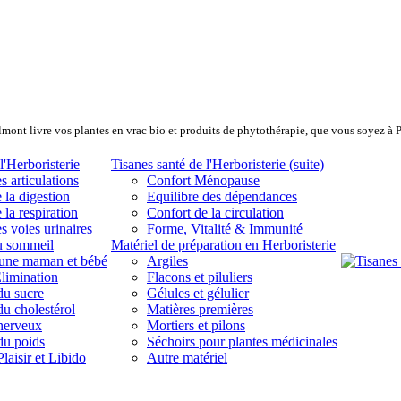
lmont livre vos plantes en vrac bio et produits de phytothérapie, que vous soyez à 
l'Herboristerie
Tisanes santé de l'Herboristerie (suite)
s articulations
Confort Ménopause
 la digestion
Equilibre des dépendances
 la respiration
Confort de la circulation
s voies urinaires
Forme, Vitalité & Immunité
u sommeil
Matériel de préparation en Herboristerie
eune maman et bébé
Argiles
limination
Flacons et piluliers
du sucre
Gélules et gélulier
du cholestérol
Matières premières
 nerveux
Mortiers et pilons
du poids
Séchoirs pour plantes médicinales
laisir et Libido
Autre matériel