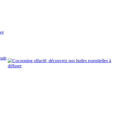
ve
male