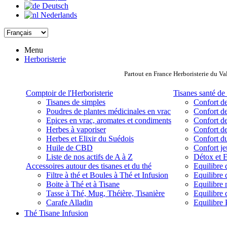
Deutsch
Nederlands
Menu
Herboristerie
Partout en France Herboristerie du Va
Comptoir de l'Herboristerie
Tisanes santé de 
Tisanes de simples
Confort de
Poudres de plantes médicinales en vrac
Confort de
Epices en vrac, aromates et condiments
Confort de
Herbes à vaporiser
Confort de
Herbes et Elixir du Suédois
Confort d
Huile de CBD
Confort j
Liste de nos actifs de A à Z
Détox et E
Accessoires autour des tisanes et du thé
Equilibre 
Filtre à thé et Boules à Thé et Infusion
Equilibre 
Boite à Thé et à Tisane
Equilibre
Tasse à Thé, Mug, Théière, Tisanière
Equilibre 
Carafe Alladin
Equilibre P
Thé Tisane Infusion