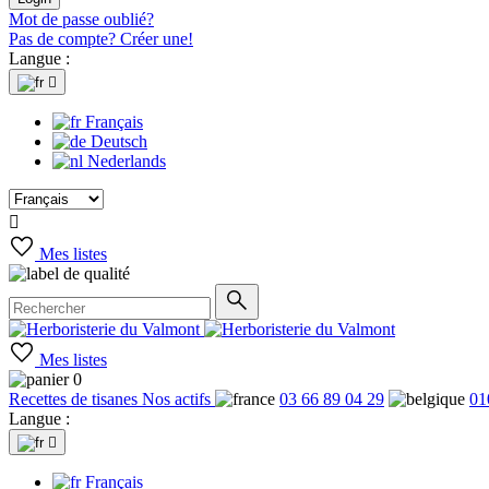
Mot de passe oublié?
Pas de compte? Créer une!
Langue :

Français
Deutsch
Nederlands

Mes listes
Mes listes
0
Recettes de tisanes
Nos actifs
03 66 89 04 29
01
Langue :

Français