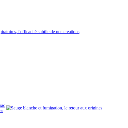
rac
es