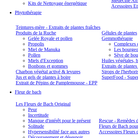
Médecine Am
Kits de Nettoyage énergétique
Acessoires E
Phytothérapie
Teintures-mère - Extraits de plantes fraîches
Produits de la Ruche
Gélules de plantes
Gelée Royale et pollen
Gemmothérapie
Propolis
Complexes 
Miel de Manuka
Les bourgeo
Pollen
Sève de boul
Miels d'Exception
Huiles végétales, 
Bonbons et gommes
Extraits de plante
Charbon végétal activé & levures
Sirops de l'herbori
Jus et gels de plantes à boire
SuperFood - Supe
Extrait de Pépins de Pamplemousse - EPP
Fleur de bach
Les Fleurs de Bach Original
Peur
Incertitude
Manque d'intérêt pour le présent
Rescue - Remèdes d
Solitude
Fleurs de Bach pour
Hypersensibilité face aux autres
Accessoires Fleurs 
Découragement et désespoir