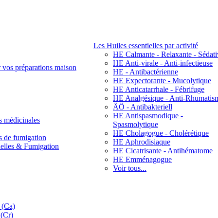
Les Huiles essentielles par activité
HE Calmante - Relaxante - Sédati
HE Anti-virale - Anti-infectieuse
r vos préparations maison
HE - Antibactérienne
HE Expectorante - Mucolytique
HE Anticatarrhale - Fébrifuge
HE Analgésique - Anti-Rhumatis
ÄÖ - Antibakteriell
HE Antispasmodique -
s médicinales
Spasmolytique
HE Cholagogue - Cholérétique
s de fumigation
HE Aphrodisiaque
nelles & Fumigation
HE Cicatrisante - Antihématome
HE Emménagogue
Voir tous...
 (Ca)
(Cr)