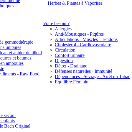
érindienne
Herbes & Plantes à Vaporiser
thniques
Votre besoin ?
Allergies
Anti-Moustiques - Piqûres
Articulations - Muscles - Tendons
de gemmothérapie
Cholestérol - Cardiovasculaire
ns unitaires
Circulation
eau et aubier de tilleul
Confort urinaire
beurres et baumes
Digestion
s en ampoules
Détox - Drainage
ste
Défenses naturelles - Immunité
raliments - Raw Food
Dépendances - Sevrage - Arrêt du Tabac
Equilibre Féminin
e secour
 enfants
de Bach Original