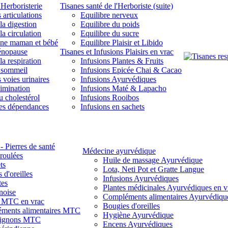
'Herboristerie
Tisanes santé de l'Herboriste (suite)
 articulations
Equilibre nerveux
la digestion
Equilibre du poids
la circulation
Equilibre du sucre
une maman et bébé
Equilibre Plaisir et Libido
énopause
Tisanes et Infusions Plaisirs en vrac
la respiration
Infusions Plantes & Fruits
 sommeil
Infusions Epicée Chai & Cacao
 voies urinaires
Infusions Ayurvédiques
limination
Infusions Maté & Lapacho
u cholestérol
Infusions Rooibos
des dépendances
Infusions en sachets
- Pierres de santé
Médecine ayurvédique
 roulées
Huile de massage Ayurvédique
ts
Lota, Neti Pot et Gratte Langue
 d'oreilles
Infusions Ayurvédiques
tes
Plantes médicinales Ayurvédiques en v
noise
Compléments alimentaires Ayurvédiqu
s MTC en vrac
Bougies d'oreilles
ments alimentaires MTC
Hygiène Ayurvédique
ignons MTC
Encens Ayurvédiques