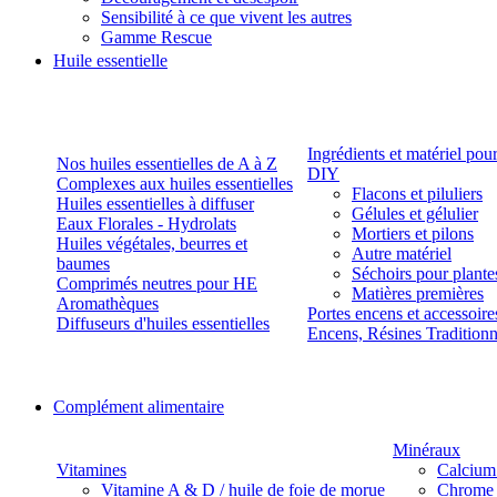
Sensibilité à ce que vivent les autres
Gamme Rescue
Huile essentielle
Ingrédients et matériel pou
Nos huiles essentielles de A à Z
DIY
Complexes aux huiles essentielles
Flacons et piluliers
Huiles essentielles à diffuser
Gélules et gélulier
Eaux Florales - Hydrolats
Mortiers et pilons
Huiles végétales, beurres et
Autre matériel
baumes
Séchoirs pour plante
Comprimés neutres pour HE
Matières premières
Aromathèques
Portes encens et accessoire
Diffuseurs d'huiles essentielles
Encens, Résines Tradition
Complément alimentaire
Minéraux
Vitamines
Calcium
Vitamine A & D / huile de foie de morue
Chrome 