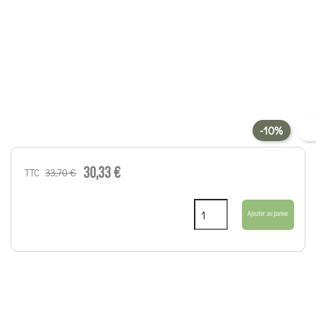
-10%
30,33 €
33,70 €
TTC
Ajouter au panier