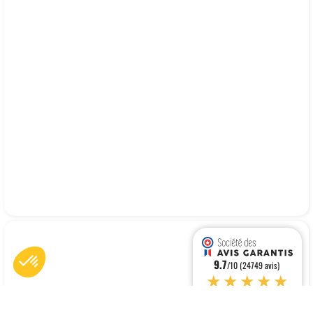
9.7
/10 (24749 avis)
★★★★★
Axeptio consent
Plateforme de Gestion du Consentement : Personnalisez vos O