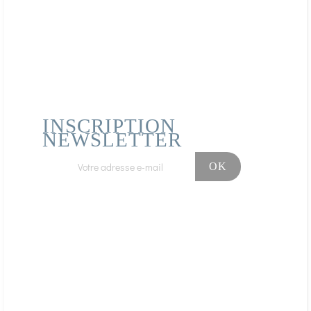
pas encore ouvert
Acheteur Vérifié
Publié le 22/05/2019 à 02:02
(Date de commande : 11/05/2019)
.Très bien
INSCRIPTION
AFFICHER PLUS D'AVIS
NEWSLETTER
Facebook
Instagram