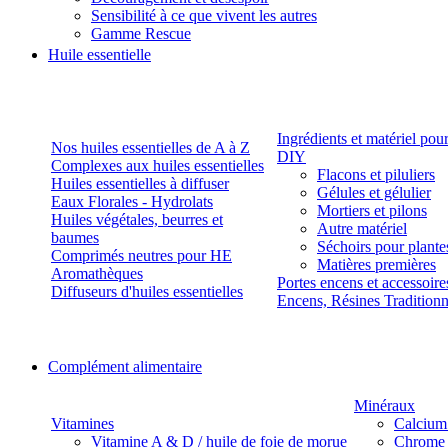
Sensibilité à ce que vivent les autres
Gamme Rescue
Huile essentielle
Ingrédients et matériel pou
Nos huiles essentielles de A à Z
DIY
Complexes aux huiles essentielles
Flacons et piluliers
Huiles essentielles à diffuser
Gélules et gélulier
Eaux Florales - Hydrolats
Mortiers et pilons
Huiles végétales, beurres et
Autre matériel
baumes
Séchoirs pour plante
Comprimés neutres pour HE
Matières premières
Aromathèques
Portes encens et accessoire
Diffuseurs d'huiles essentielles
Encens, Résines Tradition
Complément alimentaire
Minéraux
Vitamines
Calcium
Vitamine A & D / huile de foie de morue
Chrome 