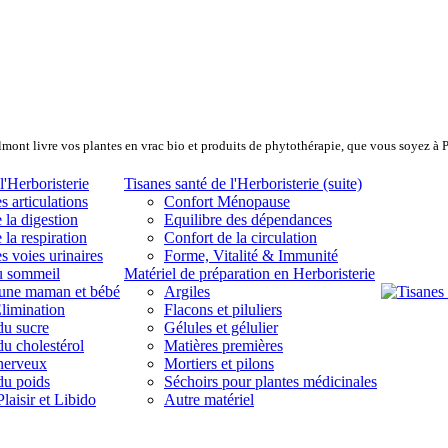
lmont livre vos plantes en vrac bio et produits de phytothérapie, que vous soyez à 
l'Herboristerie
Tisanes santé de l'Herboristerie (suite)
s articulations
Confort Ménopause
 la digestion
Equilibre des dépendances
 la respiration
Confort de la circulation
s voies urinaires
Forme, Vitalité & Immunité
u sommeil
Matériel de préparation en Herboristerie
eune maman et bébé
Argiles
limination
Flacons et piluliers
du sucre
Gélules et gélulier
du cholestérol
Matières premières
 nerveux
Mortiers et pilons
du poids
Séchoirs pour plantes médicinales
laisir et Libido
Autre matériel