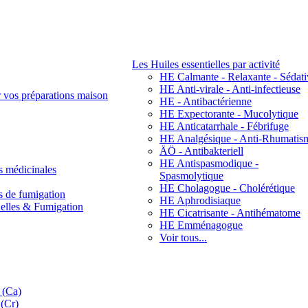
Les Huiles essentielles par activité
HE Calmante - Relaxante - Sédati
HE Anti-virale - Anti-infectieuse
r vos préparations maison
HE - Antibactérienne
HE Expectorante - Mucolytique
HE Anticatarrhale - Fébrifuge
HE Analgésique - Anti-Rhumatis
ÄÖ - Antibakteriell
HE Antispasmodique -
s médicinales
Spasmolytique
HE Cholagogue - Cholérétique
s de fumigation
HE Aphrodisiaque
nelles & Fumigation
HE Cicatrisante - Antihématome
HE Emménagogue
Voir tous...
 (Ca)
(Cr)