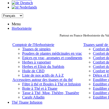
Deutsch
Nederlands
Menu
Herboristerie
Partout en France Herboristerie du Va
Comptoir de l'Herboristerie
Tisanes santé de 
Tisanes de simples
Confort de
Poudres de plantes médicinales en vrac
Confort de
Epices en vrac, aromates et condiments
Confort de
Herbes à vaporiser
Confort de
Herbes et Elixir du Suédois
Confort d
Huile de CBD
Confort j
Liste de nos actifs de A à Z
Détox et E
Accessoires autour des tisanes et du thé
Equilibre 
Filtre à thé et Boules à Thé et Infusion
Equilibre 
Boite à Thé et à Tisane
Equilibre
Tasse à Thé, Mug, Théière, Tisanière
Equilibre 
Carafe Alladin
Equilibre P
Thé Tisane Infusion