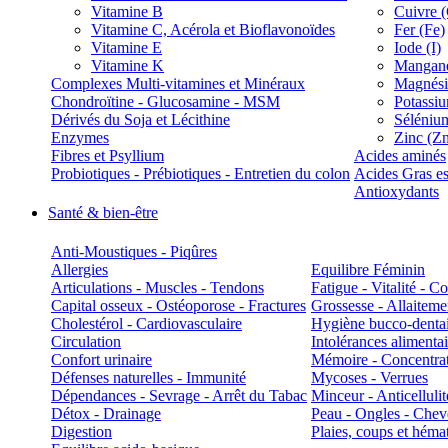
Vitamine B
Cuivre 
Vitamine C, Acérola et Bioflavonoïdes
Fer (Fe)
Vitamine E
Iode (I)
Vitamine K
Manganè
Complexes Multi-vitamines et Minéraux
Magnés
Chondroïtine - Glucosamine - MSM
Potassi
Dérivés du Soja et Lécithine
Séléniu
Enzymes
Zinc (Z
Fibres et Psyllium
Acides aminés
Probiotiques - Prébiotiques - Entretien du colon
Acides Gras es
Antioxydants
Santé & bien-être
Anti-Moustiques - Piqûres
Allergies
Equilibre Féminin
Articulations - Muscles - Tendons
Fatigue - Vitalité - 
Capital osseux - Ostéoporose - Fractures
Grossesse - Allaiteme
Cholestérol - Cardiovasculaire
Hygiène bucco-denta
Circulation
Intolérances alimentai
Confort urinaire
Mémoire - Concentrat
Défenses naturelles - Immunité
Mycoses - Verrues
Dépendances - Sevrage - Arrêt du Tabac
Minceur - Anticellulit
Détox - Drainage
Peau - Ongles - Che
Digestion
Plaies, coups et hém