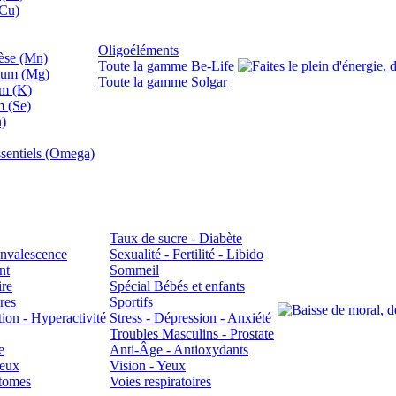
(Cu)
Oligoéléments
se (Mn)
Toute la gamme Be-Life
ium (Mg)
Toute la gamme Solgar
um (K)
m (Se)
n)
sentiels (Omega)
Taux de sucre - Diabète
Convalescence
Sexualité - Fertilité - Libido
nt
Sommeil
ire
Spécial Bébés et enfants
res
Sportifs
ion - Hyperactivité
Stress - Dépression - Anxiété
Troubles Masculins - Prostate
e
Anti-Âge - Antioxydants
veux
Vision - Yeux
atomes
Voies respiratoires