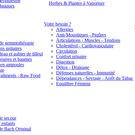
érindienne
Herbes & Plantes à Vaporiser
thniques
Votre besoin ?
Allergies
Anti-Moustiques - Piqûres
Articulations - Muscles - Tendons
de gemmothérapie
Cholestérol - Cardiovasculaire
ns unitaires
Circulation
eau et aubier de tilleul
Confort urinaire
beurres et baumes
Digestion
s en ampoules
Détox - Drainage
ste
Défenses naturelles - Immunité
raliments - Raw Food
Dépendances - Sevrage - Arrêt du Tabac
Equilibre Féminin
e secour
 enfants
de Bach Original