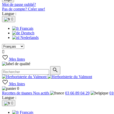
Mot de passe oublié?
Pas de compte? Créer une!
Langue :

Français
Deutsch
Nederlands

Mes listes
Mes listes
0
Recettes de tisanes
Nos actifs
03 66 89 04 29
01
Langue :

Français