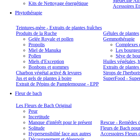
Médecine Am
Kits de Nettoyage énergétique
Acessoires E
Phytothérapie
Teintures-mère - Extraits de plantes fraîches
Produits de la Ruche
Gélules de plantes
Gelée Royale et pollen
Gemmothérapie
Propolis
Complexes 
Miel de Manuka
Les bourgeo
Pollen
Sève de boul
Miels d'Exception
Huiles végétales, 
Bonbons et gommes
Extraits de plante
Charbon végétal activé & levures
Sirops de l'herbori
Jus et gels de plantes à boire
SuperFood - Supe
Extrait de Pépins de Pamplemousse - EPP
Fleur de bach
Les Fleurs de Bach Original
Peur
Incertitude
Manque d'intérêt pour le présent
Rescue - Remèdes d
Solitude
Fleurs de Bach pour
Hypersensibilité face aux autres
Accessoires Fleurs 
Découragement et désespoir