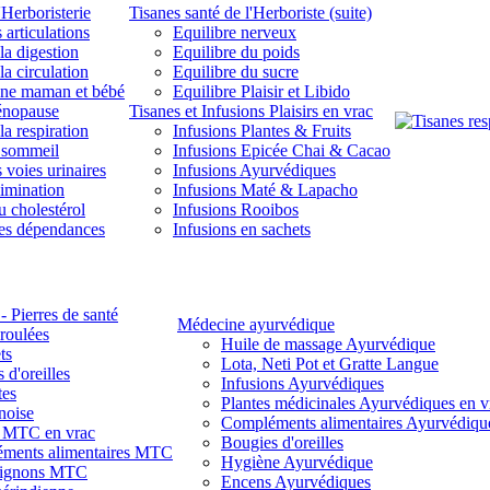
'Herboristerie
Tisanes santé de l'Herboriste (suite)
 articulations
Equilibre nerveux
la digestion
Equilibre du poids
la circulation
Equilibre du sucre
une maman et bébé
Equilibre Plaisir et Libido
énopause
Tisanes et Infusions Plaisirs en vrac
la respiration
Infusions Plantes & Fruits
 sommeil
Infusions Epicée Chai & Cacao
 voies urinaires
Infusions Ayurvédiques
limination
Infusions Maté & Lapacho
u cholestérol
Infusions Rooibos
des dépendances
Infusions en sachets
- Pierres de santé
Médecine ayurvédique
 roulées
Huile de massage Ayurvédique
ts
Lota, Neti Pot et Gratte Langue
 d'oreilles
Infusions Ayurvédiques
tes
Plantes médicinales Ayurvédiques en v
noise
Compléments alimentaires Ayurvédiqu
s MTC en vrac
Bougies d'oreilles
ments alimentaires MTC
Hygiène Ayurvédique
ignons MTC
Encens Ayurvédiques