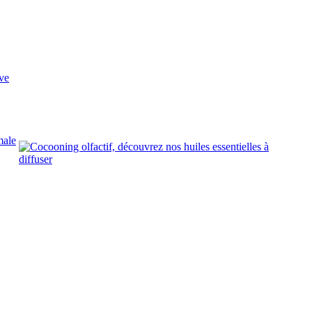
ve
male