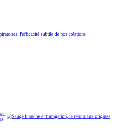
rac
es