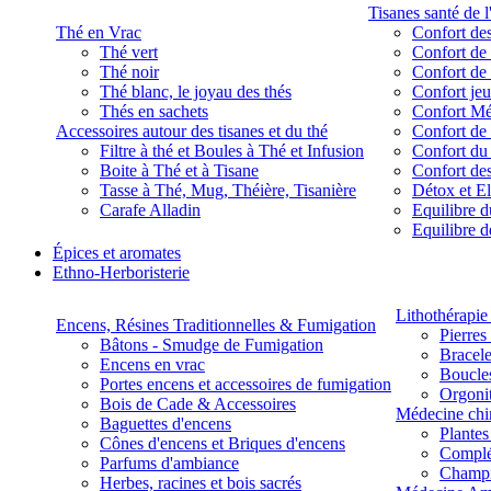
Tisanes santé de l
Thé en Vrac
Confort des
Thé vert
Confort de 
Thé noir
Confort de 
Thé blanc, le joyau des thés
Confort je
Thés en sachets
Confort M
Accessoires autour des tisanes et du thé
Confort de 
Filtre à thé et Boules à Thé et Infusion
Confort du
Boite à Thé et à Tisane
Confort des
Tasse à Thé, Mug, Théière, Tisanière
Détox et E
Carafe Alladin
Equilibre d
Equilibre 
Épices et aromates
Ethno-Herboristerie
Lithothérapie 
Encens, Résines Traditionnelles & Fumigation
Pierres
Bâtons - Smudge de Fumigation
Bracele
Encens en vrac
Boucles
Portes encens et accessoires de fumigation
Orgoni
Bois de Cade & Accessoires
Médecine chi
Baguettes d'encens
Plante
Cônes d'encens et Briques d'encens
Complé
Parfums d'ambiance
Champ
Herbes, racines et bois sacrés