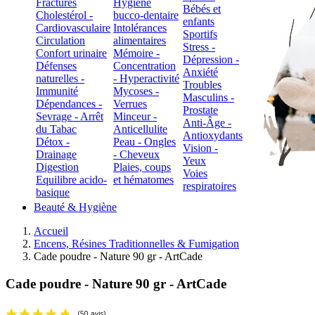
Fractures
Hygiène
Bébés et
Cholestérol -
bucco-dentaire
enfants
Cardiovasculaire
Intolérances
Sportifs
Circulation
alimentaires
Stress -
Confort urinaire
Mémoire -
Dépression -
Défenses
Concentration
Anxiété
naturelles -
- Hyperactivité
Troubles
Immunité
Mycoses -
Masculins -
Dépendances -
Verrues
Prostate
Sevrage - Arrêt
Minceur -
Anti-Âge -
du Tabac
Anticellulite
Antioxydants
Détox -
Peau - Ongles
Vision -
Drainage
- Cheveux
Yeux
Digestion
Plaies, coups
Voies
Equilibre acido-
et hématomes
respiratoires
basique
Beauté & Hygiène
Accueil
Encens, Résines Traditionnelles & Fumigation
Cade poudre - Nature 90 gr - ArtCade
Cade poudre - Nature 90 gr - ArtCade