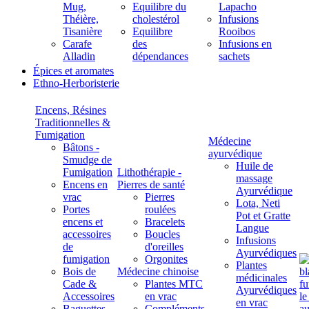
Mug,
Equilibre du
Lapacho
Théière,
cholestérol
Infusions
Tisanière
Equilibre
Rooibos
Carafe
des
Infusions en
Alladin
dépendances
sachets
Épices et aromates
Ethno-Herboristerie
Encens, Résines
Traditionnelles &
Fumigation
Médecine
Bâtons -
ayurvédique
Smudge de
Huile de
Fumigation
Lithothérapie -
massage
Encens en
Pierres de santé
Ayurvédique
vrac
Pierres
Lota, Neti
Portes
roulées
Pot et Gratte
encens et
Bracelets
Langue
accessoires
Boucles
Infusions
de
d'oreilles
Ayurvédiques
fumigation
Orgonites
Plantes
Bois de
Médecine chinoise
médicinales
Cade &
Plantes MTC
Ayurvédiques
Accessoires
en vrac
en vrac
Baguettes
Compléments