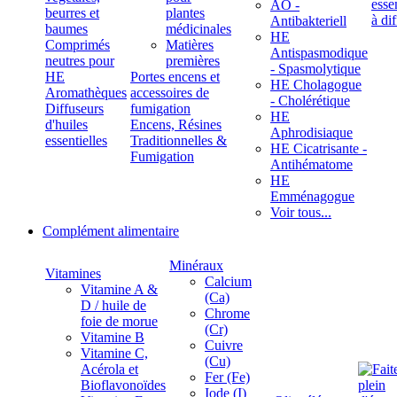
ÄÖ -
beurres et
plantes
Antibakteriell
baumes
médicinales
HE
Comprimés
Matières
Antispasmodique
neutres pour
premières
- Spasmolytique
HE
Portes encens et
HE Cholagogue
Aromathèques
accessoires de
- Cholérétique
Diffuseurs
fumigation
HE
d'huiles
Encens, Résines
Aphrodisiaque
essentielles
Traditionnelles &
HE Cicatrisante -
Fumigation
Antihématome
HE
Emménagogue
Voir tous...
Complément alimentaire
Minéraux
Vitamines
Calcium
Vitamine A &
(Ca)
D / huile de
Chrome
foie de morue
(Cr)
Vitamine B
Cuivre
Vitamine C,
(Cu)
Acérola et
Fer (Fe)
Bioflavonoïdes
Iode (I)