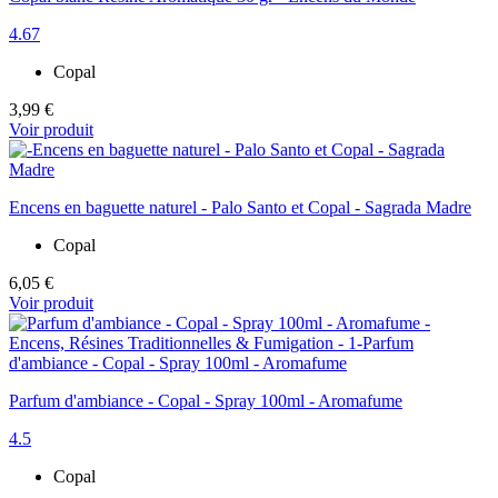
4.67
Copal
3,99 €
Voir produit
Encens en baguette naturel - Palo Santo et Copal - Sagrada Madre
Copal
6,05 €
Voir produit
Parfum d'ambiance - Copal - Spray 100ml - Aromafume
4.5
Copal