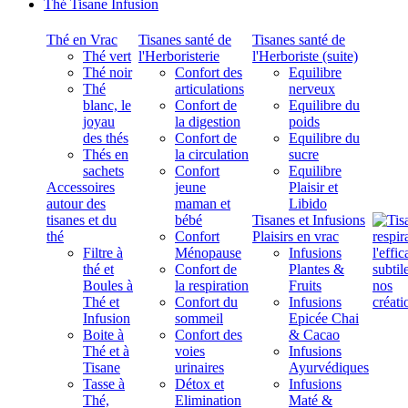
Thé Tisane Infusion
Thé en Vrac
Tisanes santé de
Tisanes santé de
Thé vert
l'Herboristerie
l'Herboriste (suite)
Thé noir
Confort des
Equilibre
Thé
articulations
nerveux
blanc, le
Confort de
Equilibre du
joyau
la digestion
poids
des thés
Confort de
Equilibre du
Thés en
la circulation
sucre
sachets
Confort
Equilibre
Accessoires
jeune
Plaisir et
autour des
maman et
Libido
tisanes et du
bébé
Tisanes et Infusions
thé
Confort
Plaisirs en vrac
Filtre à
Ménopause
Infusions
thé et
Confort de
Plantes &
Boules à
la respiration
Fruits
Thé et
Confort du
Infusions
Infusion
sommeil
Epicée Chai
Boite à
Confort des
& Cacao
Thé et à
voies
Infusions
Tisane
urinaires
Ayurvédiques
Tasse à
Détox et
Infusions
Thé,
Elimination
Maté &