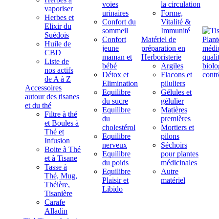
voies
la circulation
vaporiser
urinaires
Forme,
Herbes et
Confort du
Vitalité &
Elixir du
sommeil
Immunité
Suédois
Confort
Matériel de
Huile de
jeune
préparation en
CBD
maman et
Herboristerie
Liste de
bébé
Argiles
nos actifs
Détox et
Flacons et
de A à Z
Elimination
piluliers
Accessoires
Equilibre
Gélules et
autour des tisanes
du sucre
gélulier
et du thé
Equilibre
Matières
Filtre à thé
du
premières
et Boules à
cholestérol
Mortiers et
Thé et
Equilibre
pilons
Infusion
nerveux
Séchoirs
Boite à Thé
Equilibre
pour plantes
et à Tisane
du poids
médicinales
Tasse à
Equilibre
Autre
Thé, Mug,
Plaisir et
matériel
Théière,
Libido
Tisanière
Carafe
Alladin