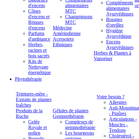
Compléments
d'encens
alimentaires
alimentaires
Cônes
MTC
Ayurvédiques
d'encens et
Champignons
Bougies
Briques
MTC
d'oreilles
d'encens
Médecine
Hygiène
Parfums
Amérindienne
Ayurvédique
d'ambiance
Acessoires
Encens
Herbes,
Ethniques
Ayurvédiques
racines et
Herbes & Plantes à
bois sacrés
Vaporiser
Kits de
Nettoyage
énergétique
Phytothérapie
Teintures-mère -
Votre besoin ?
Extraits de plantes
Allergies
fraîches
Anti-Moustiqu
Produits de la
Gélules de plantes
- Piqûres
Ruche
Gemmothérapie
Articulations -
Gelée
Complexes de
Muscles -
Royale et
gemmothérapie
Tendons
pollen
Les bourgeons
Cholestérol -
Propolis
unitaires