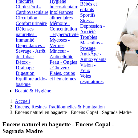
Fractures
Hygiène
Bébés et
Cholestérol -
bucco-dentaire
enfants
Cardiovasculaire
Intolérances
Sportifs
Circulation
alimentaires
Stress -
Confort urinaire
Mémoire -
Dépression -
Défenses
Concentration
Anxiété
naturelles -
- Hyperactivité
Troubles
Immunité
Mycoses -
Masculins -
Dépendances -
Verrues
Prostate
Sevrage - Arrêt
Minceur -
Anti-Âge -
du Tabac
Anticellulite
Antioxydants
Détox -
Peau - Ongles
Vision -
Drainage
- Cheveux
Yeux
Digestion
Plaies, coups
Voies
Equilibre acido-
et hématomes
respiratoires
basique
Beauté & Hygiène
Accueil
Encens, Résines Traditionnelles & Fumigation
Encens naturel en baguette - Encens Copal - Sagrada Madre
Encens naturel en baguette - Encens Copal -
Sagrada Madre