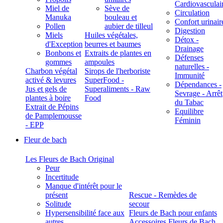
Cardiovasculai
Miel de
Sève de
Circulation
Manuka
bouleau et
Confort urinair
Pollen
aubier de tilleul
Digestion
Miels
Huiles végétales,
Détox -
d'Exception
beurres et baumes
Drainage
Bonbons et
Extraits de plantes en
Défenses
gommes
ampoules
naturelles -
Charbon végétal
Sirops de l'herboriste
Immunité
activé & levures
SuperFood -
Dépendances -
Jus et gels de
Superaliments - Raw
Sevrage - Arrêt
plantes à boire
Food
du Tabac
Extrait de Pépins
Equilibre
de Pamplemousse
Féminin
- EPP
Fleur de bach
Les Fleurs de Bach Original
Peur
Incertitude
Manque d'intérêt pour le
présent
Rescue - Remèdes de
Solitude
secour
Hypersensibilité face aux
Fleurs de Bach pour enfants
autres
Accessoires Fleurs de Bach