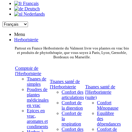
Français
Deutsch
Nederlands
Menu
Herboristerie
Partout en France Herboristerie du Valmont livre vos plantes en vrac bio
et produits de phytothérapie, que vous soyez à Paris, Lyon, Grenoble,
Bordeaux ou Marseille.
Comptoir de
l'Herboristerie
Tisanes de
Tisanes santé de
simples
l'Herboristerie
Tisanes santé de
Poudres de
Confort des
l'Herboristerie
plantes
articulations
(suite)
médicinales
Confort de
Confort
en vrac
la digestion
Ménopause
Epices en
Confort de
Equilibre
vrac,
la
des
aromates et
respiration
dépendances
condiments
Confort des
Confort de
Herbes à