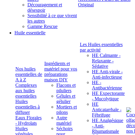
Découragement et
Original
désespoir
Sensibilité à ce que vivent
les autres
Gamme Rescue
Huile essentielle
Les Huiles essentielles
par activité
HE Calmante -
Relaxante -
Ingrédients et
Sédative
Nos huiles
matériel pour vos
HE Anti-virale -
essentielles de
préparations
Anti-infectieuse
A à Z
maison DIY
HE -
Complexes
Flacons et
Antibactérienne
aux huiles
piluliers
HE Expectorante
essentielles
Gélules et
- Mucolytique
Huiles
gélulier
HE
essentielles à
Mortiers et
Anticatarrhale -
diffuser
pilons
Fébrifuge
Eaux Florales
Autre
HE Analgésique
- Hydrolats
matériel
- Anti-
Huiles
Séchoirs
Rhumatismale
végétales,
pour