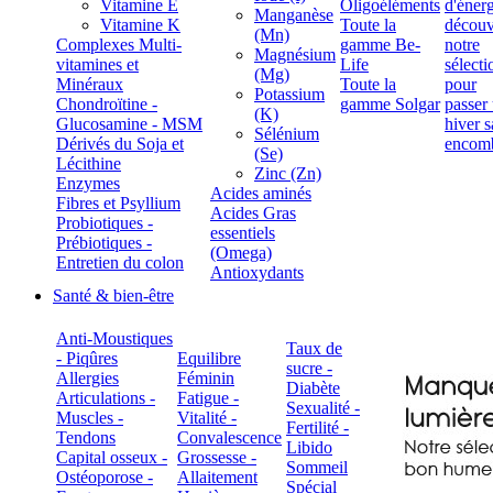
Vitamine E
Oligoéléments
Manganèse
Vitamine K
Toute la
(Mn)
Complexes Multi-
gamme Be-
Magnésium
vitamines et
Life
(Mg)
Minéraux
Toute la
Potassium
Chondroïtine -
gamme Solgar
(K)
Glucosamine - MSM
Sélénium
Dérivés du Soja et
(Se)
Lécithine
Zinc (Zn)
Enzymes
Acides aminés
Fibres et Psyllium
Acides Gras
Probiotiques -
essentiels
Prébiotiques -
(Omega)
Entretien du colon
Antioxydants
Santé & bien-être
Anti-Moustiques
Taux de
- Piqûres
Equilibre
sucre -
Allergies
Féminin
Diabète
Articulations -
Fatigue -
Sexualité -
Muscles -
Vitalité -
Fertilité -
Tendons
Convalescence
Libido
Capital osseux -
Grossesse -
Sommeil
Ostéoporose -
Allaitement
Spécial