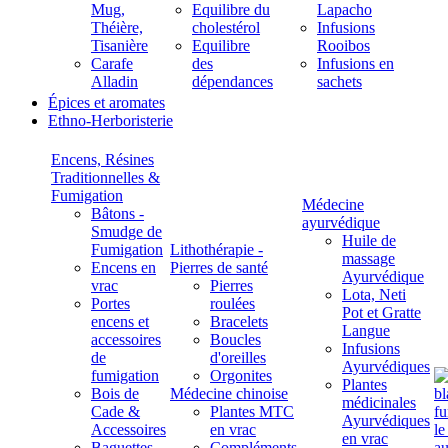
Mug,
Equilibre du
Lapacho
Théière,
cholestérol
Infusions
Tisanière
Equilibre
Rooibos
Carafe
des
Infusions en
Alladin
dépendances
sachets
Épices et aromates
Ethno-Herboristerie
Encens, Résines
Traditionnelles &
Fumigation
Médecine
Bâtons -
ayurvédique
Smudge de
Huile de
Fumigation
Lithothérapie -
massage
Encens en
Pierres de santé
Ayurvédique
vrac
Pierres
Lota, Neti
Portes
roulées
Pot et Gratte
encens et
Bracelets
Langue
accessoires
Boucles
Infusions
de
d'oreilles
Ayurvédiques
fumigation
Orgonites
Plantes
Bois de
Médecine chinoise
médicinales
Cade &
Plantes MTC
Ayurvédiques
Accessoires
en vrac
en vrac
Baguettes
Compléments