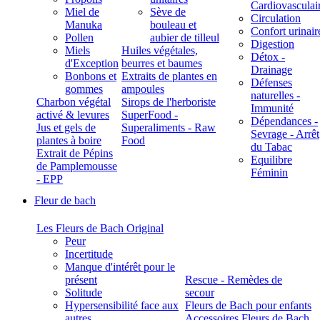
Cardiovasculai
Miel de
Sève de
Circulation
Manuka
bouleau et
Confort urinair
Pollen
aubier de tilleul
Digestion
Miels
Huiles végétales,
Détox -
d'Exception
beurres et baumes
Drainage
Bonbons et
Extraits de plantes en
Défenses
gommes
ampoules
naturelles -
Charbon végétal
Sirops de l'herboriste
Immunité
activé & levures
SuperFood -
Dépendances -
Jus et gels de
Superaliments - Raw
Sevrage - Arrêt
plantes à boire
Food
du Tabac
Extrait de Pépins
Equilibre
de Pamplemousse
Féminin
- EPP
Fleur de bach
Les Fleurs de Bach Original
Peur
Incertitude
Manque d'intérêt pour le
présent
Rescue - Remèdes de
Solitude
secour
Hypersensibilité face aux
Fleurs de Bach pour enfants
autres
Accessoires Fleurs de Bach