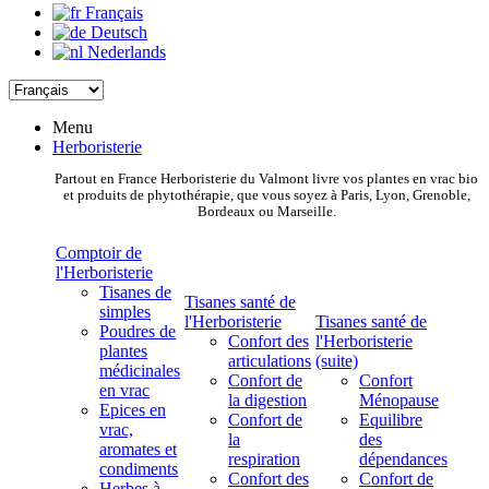
Français
Deutsch
Nederlands
Menu
Herboristerie
Partout en France Herboristerie du Valmont livre vos plantes en vrac bio
et produits de phytothérapie, que vous soyez à Paris, Lyon, Grenoble,
Bordeaux ou Marseille.
Comptoir de
l'Herboristerie
Tisanes de
Tisanes santé de
simples
l'Herboristerie
Tisanes santé de
Poudres de
Confort des
l'Herboristerie
plantes
articulations
(suite)
médicinales
Confort de
Confort
en vrac
la digestion
Ménopause
Epices en
Confort de
Equilibre
vrac,
la
des
aromates et
respiration
dépendances
condiments
Confort des
Confort de
Herbes à