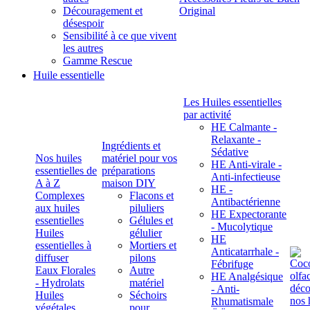
Découragement et
Original
désespoir
Sensibilité à ce que vivent
les autres
Gamme Rescue
Huile essentielle
Les Huiles essentielles
par activité
HE Calmante -
Relaxante -
Ingrédients et
Sédative
Nos huiles
matériel pour vos
HE Anti-virale -
essentielles de
préparations
Anti-infectieuse
A à Z
maison DIY
HE -
Complexes
Flacons et
Antibactérienne
aux huiles
piluliers
HE Expectorante
essentielles
Gélules et
- Mucolytique
Huiles
gélulier
HE
essentielles à
Mortiers et
Anticatarrhale -
diffuser
pilons
Fébrifuge
Eaux Florales
Autre
HE Analgésique
- Hydrolats
matériel
- Anti-
Huiles
Séchoirs
Rhumatismale
végétales,
pour