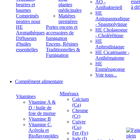
ÄÖ -
beurres et
plantes
Antibakteriell
baumes
médicinales
HE
Comprimés
Matières
Antispasmodique
neutres pour
premières
- Spasmolytique
HE
Portes encens et
HE Cholagogue
Aromathèques
accessoires de
- Cholérétique
Diffuseurs
fumigation
HE
d'huiles
Encens, Résines
Aphrodisiaque
essentielles
Traditionnelles &
HE Cicatrisante -
Fumigation
Antihématome
HE
Emménagogue
Voir tous...
Complément alimentaire
Minéraux
Vitamines
Calcium
Vitamine A &
(Ca)
D / huile de
Chrome
foie de morue
(Cr)
Vitamine B
Cuivre
Vitamine C,
(Cu)
Acérola et
Fer (Fe)
Bioflavonoïdes
Iode (I)