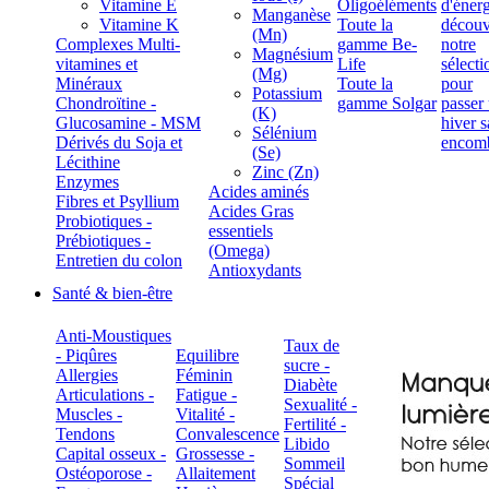
Vitamine E
Oligoéléments
Manganèse
Vitamine K
Toute la
(Mn)
Complexes Multi-
gamme Be-
Magnésium
vitamines et
Life
(Mg)
Minéraux
Toute la
Potassium
Chondroïtine -
gamme Solgar
(K)
Glucosamine - MSM
Sélénium
Dérivés du Soja et
(Se)
Lécithine
Zinc (Zn)
Enzymes
Acides aminés
Fibres et Psyllium
Acides Gras
Probiotiques -
essentiels
Prébiotiques -
(Omega)
Entretien du colon
Antioxydants
Santé & bien-être
Anti-Moustiques
Taux de
- Piqûres
Equilibre
sucre -
Allergies
Féminin
Diabète
Articulations -
Fatigue -
Sexualité -
Muscles -
Vitalité -
Fertilité -
Tendons
Convalescence
Libido
Capital osseux -
Grossesse -
Sommeil
Ostéoporose -
Allaitement
Spécial