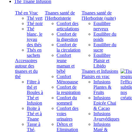
Thé Tisane Infusion
Thé en Vrac
Tisanes santé de
Tisanes santé de
Thé vert
l'Herboristerie
l'Herboriste (suite)
Thé noir
Confort des
Equilibre
Thé
articulations
nerveux
blanc, le
Confort de
Equilibre du
joyau
la digestion
poids
des thés
Confort de
Equilibre du
Thés en
la circulation
sucre
sachets
Confort
Equilibre
Accessoires
jeune
Plaisir et
autour des
maman et
Libido
tisanes et du
bébé
Tisanes et Infusions
thé
Confort
Plaisirs en vrac
Filtre à
Ménopause
Infusions
thé et
Confort de
Plantes &
Boules à
la respiration
Fruits
Thé et
Confort du
Infusions
Infusion
sommeil
Epicée Chai
Boite à
Confort des
& Cacao
Thé et à
voies
Infusions
Tisane
urinaires
Ayurvédiques
Tasse à
Détox et
Infusions
Thé,
Elimination
Maté &