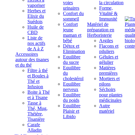
voies
la circulation
vaporiser
urinaires
Forme,
Herbes et
Confort du
Vitalité &
Elixir du
sommeil
Immunité
Suédois
Confort
Matériel de
Huile de
jeune
préparation en
CBD
maman et
Herboristerie
Liste de
bébé
Argiles
nos actifs
Détox et
Flacons et
de A à Z
Elimination
piluliers
Accessoires
Equilibre
Gélules et
autour des tisanes
du sucre
gélulier
et du thé
Equilibre
Matières
Filtre à thé
du
premières
et Boules à
cholestérol
Mortiers et
Thé et
Equilibre
pilons
Infusion
nerveux
Séchoirs
Boite à Thé
Equilibre
pour plantes
et à Tisane
du poids
médicinales
Tasse à
Equilibre
Autre
Thé, Mug,
Plaisir et
matériel
Théière,
Libido
Tisanière
Carafe
Alladin