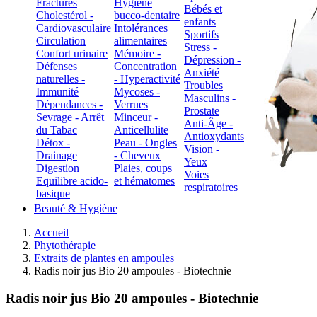
Fractures
Hygiène
Bébés et
Cholestérol -
bucco-dentaire
enfants
Cardiovasculaire
Intolérances
Sportifs
Circulation
alimentaires
Stress -
Confort urinaire
Mémoire -
Dépression -
Défenses
Concentration
Anxiété
naturelles -
- Hyperactivité
Troubles
Immunité
Mycoses -
Masculins -
Dépendances -
Verrues
Prostate
Sevrage - Arrêt
Minceur -
Anti-Âge -
du Tabac
Anticellulite
Antioxydants
Détox -
Peau - Ongles
Vision -
Drainage
- Cheveux
Yeux
Digestion
Plaies, coups
Voies
Equilibre acido-
et hématomes
respiratoires
basique
Beauté & Hygiène
Accueil
Phytothérapie
Extraits de plantes en ampoules
Radis noir jus Bio 20 ampoules - Biotechnie
Radis noir jus Bio 20 ampoules - Biotechnie