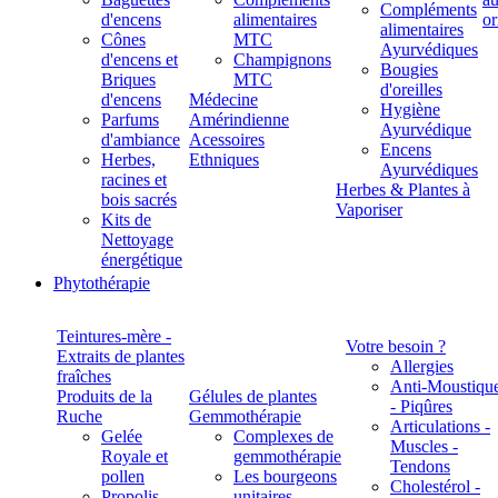
Compléments
d'encens
alimentaires
alimentaires
Cônes
MTC
Ayurvédiques
d'encens et
Champignons
Bougies
Briques
MTC
d'oreilles
d'encens
Médecine
Hygiène
Parfums
Amérindienne
Ayurvédique
d'ambiance
Acessoires
Encens
Herbes,
Ethniques
Ayurvédiques
racines et
Herbes & Plantes à
bois sacrés
Vaporiser
Kits de
Nettoyage
énergétique
Phytothérapie
Teintures-mère -
Votre besoin ?
Extraits de plantes
Allergies
fraîches
Anti-Moustiqu
Produits de la
Gélules de plantes
- Piqûres
Ruche
Gemmothérapie
Articulations -
Gelée
Complexes de
Muscles -
Royale et
gemmothérapie
Tendons
pollen
Les bourgeons
Cholestérol -
Propolis
unitaires