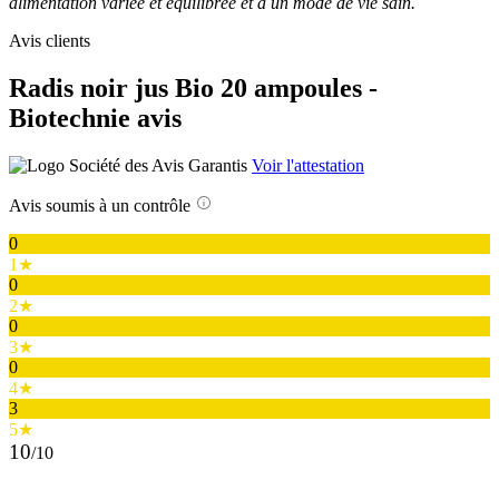
alimentation variée et équilibrée et à un mode de vie sain.
Avis clients
Radis noir jus Bio 20 ampoules -
Biotechnie avis
Voir l'attestation
Avis soumis à un contrôle
0
1★
0
2★
0
3★
0
4★
3
5★
10
/10