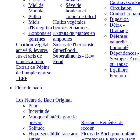
Cardiovasculai
Miel de
Sève de
Circulation
Manuka
bouleau et
Confort urinair
Pollen
aubier de tilleul
Digestion
Miels
Huiles végétales,
Détox -
d'Exception
beurres et baumes
Drainage
Bonbons et
Extraits de plantes en
Défenses
gommes
ampoules
naturelles -
Charbon végétal
Sirops de l'herboriste
Immunité
activé & levures
SuperFood -
Dépendances -
Jus et gels de
Superaliments - Raw
Sevrage - Arrêt
plantes à boire
Food
du Tabac
Extrait de Pépins
Equilibre
de Pamplemousse
Féminin
- EPP
Fleur de bach
Les Fleurs de Bach Original
Peur
Incertitude
Manque d'intérêt pour le
présent
Rescue - Remèdes de
Solitude
secour
Hypersensibilité face aux
Fleurs de Bach pour enfants
autres
Accessoires Fleurs de Bach