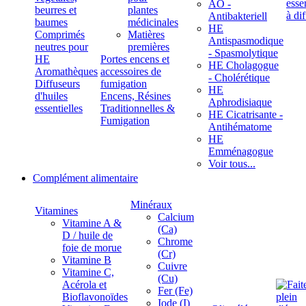
ÄÖ -
beurres et
plantes
Antibakteriell
baumes
médicinales
HE
Comprimés
Matières
Antispasmodique
neutres pour
premières
- Spasmolytique
HE
Portes encens et
HE Cholagogue
Aromathèques
accessoires de
- Cholérétique
Diffuseurs
fumigation
HE
d'huiles
Encens, Résines
Aphrodisiaque
essentielles
Traditionnelles &
HE Cicatrisante -
Fumigation
Antihématome
HE
Emménagogue
Voir tous...
Complément alimentaire
Minéraux
Vitamines
Calcium
Vitamine A &
(Ca)
D / huile de
Chrome
foie de morue
(Cr)
Vitamine B
Cuivre
Vitamine C,
(Cu)
Acérola et
Fer (Fe)
Bioflavonoïdes
Iode (I)