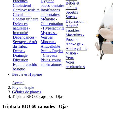
Fractures
Hygiène
Bébés et
Cholestérol -
bucco-dentaire
enfants
Cardiovasculaire
Intolérances
Sportifs
Circulation
alimentaires
Stress -
Confort urinaire
Mémoire -
Dépression -
Défenses
Concentration
Anxiété
naturelles -
- Hyperactivité
Troubles
Immunité
Mycoses -
Masculins -
Dépendances -
Verrues
Prostate
Sevrage - Arrêt
Minceur -
Anti-Âge -
du Tabac
Anticellulite
Antioxydants
Détox -
Peau - Ongles
Vision -
Drainage
- Cheveux
Yeux
Digestion
Plaies, coups
Voies
Equilibre acido-
et hématomes
respiratoires
basique
Beauté & Hygiène
Accueil
Phytothérapie
Gélules de plantes
Triphala BIO 60 capsules - Ojas
Triphala BIO 60 capsules - Ojas