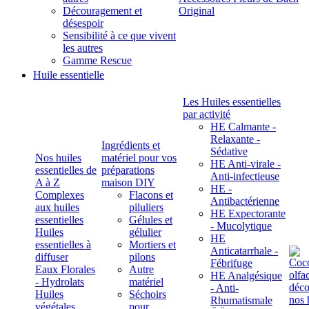
Découragement et
Original
désespoir
Sensibilité à ce que vivent
les autres
Gamme Rescue
Huile essentielle
Les Huiles essentielles
par activité
HE Calmante -
Relaxante -
Ingrédients et
Sédative
Nos huiles
matériel pour vos
HE Anti-virale -
essentielles de
préparations
Anti-infectieuse
A à Z
maison DIY
HE -
Complexes
Flacons et
Antibactérienne
aux huiles
piluliers
HE Expectorante
essentielles
Gélules et
- Mucolytique
Huiles
gélulier
HE
essentielles à
Mortiers et
Anticatarrhale -
diffuser
pilons
Fébrifuge
Eaux Florales
Autre
HE Analgésique
- Hydrolats
matériel
- Anti-
Huiles
Séchoirs
Rhumatismale
végétales,
pour