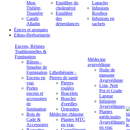
Mug,
Equilibre du
Lapacho
Théière,
cholestérol
Infusions
Tisanière
Equilibre
Rooibos
Carafe
des
Infusions en
Alladin
dépendances
sachets
Épices et aromates
Ethno-Herboristerie
Encens, Résines
Traditionnelles &
Fumigation
Médecine
Bâtons -
ayurvédique
Smudge de
Huile de
Fumigation
Lithothérapie -
massage
Encens en
Pierres de santé
Ayurvédique
vrac
Pierres
Lota, Neti
Portes
roulées
Pot et Gratte
encens et
Bracelets
Langue
accessoires
Boucles
Infusions
de
d'oreilles
Ayurvédiques
fumigation
Orgonites
Plantes
Bois de
Médecine chinoise
médicinales
Cade &
Plantes MTC
Ayurvédiques
Accessoires
en vrac
en vrac
Baguettes
Compléments