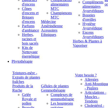
Compléments
d'encens
alimentaires
alimentaires
Cônes
MTC
Ayurvédiques
d'encens et
Champignons
Bougies
Briques
MTC
d'oreilles
d'encens
Médecine
Hygiène
Parfums
Amérindienne
Ayurvédique
d'ambiance
Acessoires
Encens
Herbes,
Ethniques
Ayurvédiques
racines et
Herbes & Plantes à
bois sacrés
Vaporiser
Kits de
Nettoyage
énergétique
Phytothérapie
Teintures-mère -
Votre besoin ?
Extraits de plantes
Allergies
fraîches
Anti-Moustiqu
Produits de la
Gélules de plantes
- Piqûres
Ruche
Gemmothérapie
Articulations -
Gelée
Complexes de
Muscles -
Royale et
gemmothérapie
Tendons
pollen
Les bourgeons
Cholestérol -
Propolis
unitaires