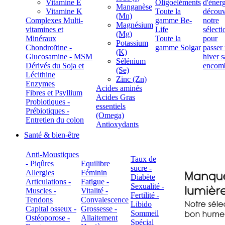
Vitamine E
Oligoéléments
Manganèse
Vitamine K
Toute la
(Mn)
Complexes Multi-
gamme Be-
Magnésium
vitamines et
Life
(Mg)
Minéraux
Toute la
Potassium
Chondroïtine -
gamme Solgar
(K)
Glucosamine - MSM
Sélénium
Dérivés du Soja et
(Se)
Lécithine
Zinc (Zn)
Enzymes
Acides aminés
Fibres et Psyllium
Acides Gras
Probiotiques -
essentiels
Prébiotiques -
(Omega)
Entretien du colon
Antioxydants
Santé & bien-être
Anti-Moustiques
Taux de
- Piqûres
Equilibre
sucre -
Allergies
Féminin
Diabète
Articulations -
Fatigue -
Sexualité -
Muscles -
Vitalité -
Fertilité -
Tendons
Convalescence
Libido
Capital osseux -
Grossesse -
Sommeil
Ostéoporose -
Allaitement
Spécial