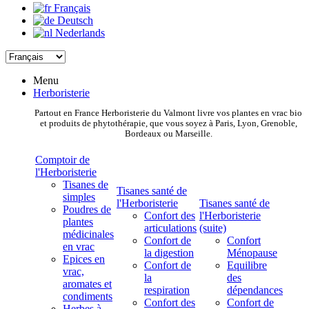
Français
Deutsch
Nederlands
Menu
Herboristerie
Partout en France Herboristerie du Valmont livre vos plantes en vrac bio
et produits de phytothérapie, que vous soyez à Paris, Lyon, Grenoble,
Bordeaux ou Marseille.
Comptoir de
l'Herboristerie
Tisanes de
Tisanes santé de
simples
l'Herboristerie
Tisanes santé de
Poudres de
Confort des
l'Herboristerie
plantes
articulations
(suite)
médicinales
Confort de
Confort
en vrac
la digestion
Ménopause
Epices en
Confort de
Equilibre
vrac,
la
des
aromates et
respiration
dépendances
condiments
Confort des
Confort de
Herbes à