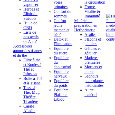
voies
la circulation
vaporiser
urinaires
Forme,
Herbes et
Confort du
Vitalité &
Elixir du
sommeil
Immunité
Suédois
Confort
Matériel de
Huile de
jeune
préparation en
CBD
maman et
Herboristerie
Liste de
bébé
Argiles
nos actifs
Détox et
Flacons et
de A à Z
Elimination
piluliers
Accessoires
Equilibre
Gélules et
autour des tisanes
du sucre
gélulier
et du thé
Equilibre
Matières
Filtre à thé
du
premières
et Boules à
cholestérol
Mortiers et
Thé et
Equilibre
pilons
Infusion
nerveux
Séchoirs
Boite à Thé
Equilibre
pour plantes
et à Tisane
du poids
médicinales
Tasse à
Equilibre
Autre
Thé, Mug,
Plaisir et
matériel
Théière,
Libido
Tisanière
Carafe
Alladin