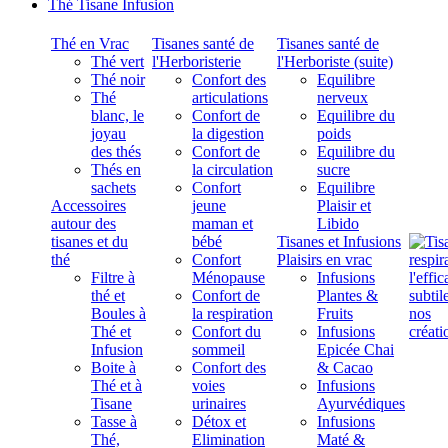
Thé Tisane Infusion
Thé en Vrac
Tisanes santé de
Tisanes santé de
Thé vert
l'Herboristerie
l'Herboriste (suite)
Thé noir
Confort des
Equilibre
Thé
articulations
nerveux
blanc, le
Confort de
Equilibre du
joyau
la digestion
poids
des thés
Confort de
Equilibre du
Thés en
la circulation
sucre
sachets
Confort
Equilibre
Accessoires
jeune
Plaisir et
autour des
maman et
Libido
tisanes et du
bébé
Tisanes et Infusions
thé
Confort
Plaisirs en vrac
Filtre à
Ménopause
Infusions
thé et
Confort de
Plantes &
Boules à
la respiration
Fruits
Thé et
Confort du
Infusions
Infusion
sommeil
Epicée Chai
Boite à
Confort des
& Cacao
Thé et à
voies
Infusions
Tisane
urinaires
Ayurvédiques
Tasse à
Détox et
Infusions
Thé,
Elimination
Maté &