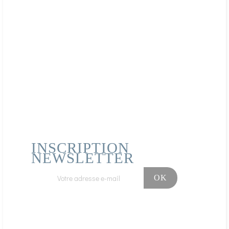
Les capsules en cellulose préservent la poudre de
maca
des effets néfastes de la chaleur et de l'humidité,
assurant ainsi une libération optimale et constante de
leur contenu. Comparées aux capsules de gélatine, par
exemple, les capsules en cellulose sont plus stables et se
dissolvent plus rapidement dans l'estomac, facilitant ainsi
l'assimilation des actifs de la
maca
.
Tenir hors de portée des jeunes enfants. Ne pas
dépasser la dose conseillée. Un complément alimentaire
ne se substitue pas à une alimentation variée et
équilibrée et à un mode de vie sain.
INSCRIPTION
NEWSLETTER
Facebook
Instagram