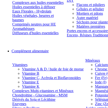
DIY
Complexes aux huiles essentielles
Flacons et piluliers
Huiles essentielles à diffuser
Gélules et gélulier
Eaux Florales - Hydrolats
Mortiers et pilons
Huiles végétales, beurres et
Autre matériel
baumes
Séchoirs pour plante
Comprimés neutres pour HE
Matières premières
Aromathèques
Portes encens et accessoire
Diffuseurs d'huiles essentielles
Encens, Résines Tradition
Complément alimentaire
Minéraux
Vitamines
Calcium
Vitamine A & D / huile de foie de morue
Chrome 
Vitamine B
Cuivre 
Vitamine C, Acérola et Bioflavonoïdes
Fer (Fe)
Vitamine E
Iode (I)
Vitamine K
Manganè
Complexes Multi-vitamines et Minéraux
Magnés
Chondroïtine - Glucosamine - MSM
Potassi
Dérivés du Soja et Lécithine
Séléniu
Enzymes
Zinc (Z