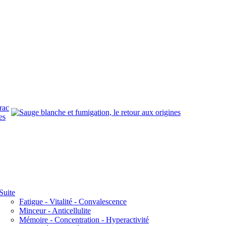
rac
es
Suite
Fatigue - Vitalité - Convalescence
Minceur - Anticellulite
Mémoire - Concentration - Hyperactivité