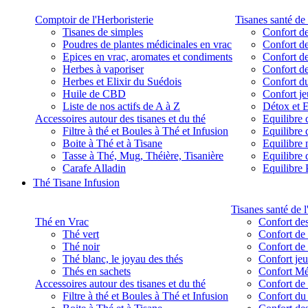
Comptoir de l'Herboristerie
Tisanes santé de 
Tisanes de simples
Confort de
Poudres de plantes médicinales en vrac
Confort de
Epices en vrac, aromates et condiments
Confort de
Herbes à vaporiser
Confort de
Herbes et Elixir du Suédois
Confort d
Huile de CBD
Confort j
Liste de nos actifs de A à Z
Détox et E
Accessoires autour des tisanes et du thé
Equilibre 
Filtre à thé et Boules à Thé et Infusion
Equilibre 
Boite à Thé et à Tisane
Equilibre
Tasse à Thé, Mug, Théière, Tisanière
Equilibre 
Carafe Alladin
Equilibre P
Thé Tisane Infusion
Tisanes santé de l
Thé en Vrac
Confort des
Thé vert
Confort de 
Thé noir
Confort de 
Thé blanc, le joyau des thés
Confort je
Thés en sachets
Confort M
Accessoires autour des tisanes et du thé
Confort de 
Filtre à thé et Boules à Thé et Infusion
Confort du