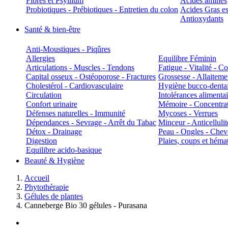
Fibres et Psyllium
Acides aminés
Probiotiques - Prébiotiques - Entretien du colon
Acides Gras es
Antioxydants
Santé & bien-être
Anti-Moustiques - Piqûres
Allergies
Equilibre Féminin
Articulations - Muscles - Tendons
Fatigue - Vitalité - 
Capital osseux - Ostéoporose - Fractures
Grossesse - Allaiteme
Cholestérol - Cardiovasculaire
Hygiène bucco-denta
Circulation
Intolérances alimentai
Confort urinaire
Mémoire - Concentrat
Défenses naturelles - Immunité
Mycoses - Verrues
Dépendances - Sevrage - Arrêt du Tabac
Minceur - Anticellulit
Détox - Drainage
Peau - Ongles - Che
Digestion
Plaies, coups et hém
Equilibre acido-basique
Beauté & Hygiène
Accueil
Phytothérapie
Gélules de plantes
Canneberge Bio 30 gélules - Purasana