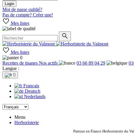
Login
Mot de passe oublié?
Pas de compte? Créer une!
Mes listes
Mes listes
0
Recettes de tisanes
Nos actifs
03 66 89 04 29
01
Langue :

Français
Deutsch
Nederlands
Menu
Herboristerie
Partout en France Herboristerie du Va