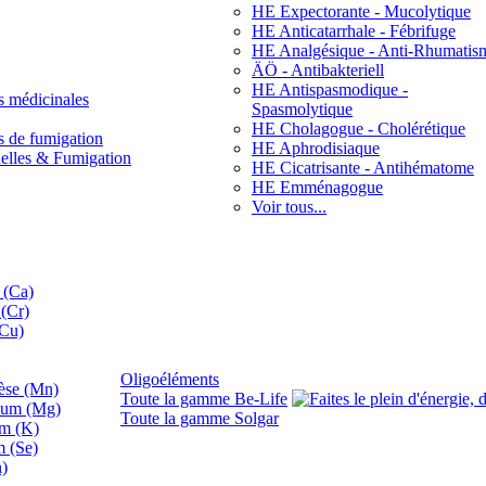
HE Expectorante - Mucolytique
HE Anticatarrhale - Fébrifuge
HE Analgésique - Anti-Rhumatis
ÄÖ - Antibakteriell
HE Antispasmodique -
s médicinales
Spasmolytique
HE Cholagogue - Cholérétique
s de fumigation
HE Aphrodisiaque
nelles & Fumigation
HE Cicatrisante - Antihématome
HE Emménagogue
Voir tous...
 (Ca)
(Cr)
(Cu)
Oligoéléments
se (Mn)
Toute la gamme Be-Life
ium (Mg)
Toute la gamme Solgar
um (K)
m (Se)
n)