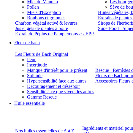
Miel de Manuka
Les bourgeo
Pollen
Sève de boul
Miels d'Exception
Huiles végétales, 
Bonbons et gommes
Extraits de plante
Charbon végétal activé & levures
Sirops de l'herbori
Jus et gels de plantes à boire
SuperFood - Supe
Extrait de Pépins de Pamplemousse - EPP
Fleur de bach
Les Fleurs de Bach Original
Peur
Incertitude
Manque d'intérêt pour le présent
Rescue - Remèdes d
Solitude
Fleurs de Bach pour
Hypersensibilité face aux autres
Accessoires Fleurs 
Découragement et désespoir
Sensibilité à ce que vivent les autres
Gamme Rescue
Huile essentielle
Ingrédients et matériel pou
Nos huiles essentielles de A à Z