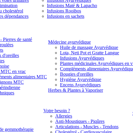
 voies urinaires
Infusions Ayurvédiques
limination
Infusions Maté & Lapacho
u cholestérol
Infusions Rooibos
des dépendances
Infusions en sachets
- Pierres de santé
Médecine ayurvédique
 roulées
Huile de massage Ayurvédique
ts
Lota, Neti Pot et Gratte Langue
 d'oreilles
Infusions Ayurvédiques
tes
Plantes médicinales Ayurvédiques en v
noise
Compléments alimentaires Ayurvédiqu
s MTC en vrac
Bougies d'oreilles
ments alimentaires MTC
Hygiène Ayurvédique
ignons MTC
Encens Ayurvédiques
érindienne
Herbes & Plantes à Vaporiser
thniques
Votre besoin ?
Allergies
Anti-Moustiques - Piqûres
Articulations - Muscles - Tendons
de gemmothérapie
Cholestérol - Cardiovasculaire