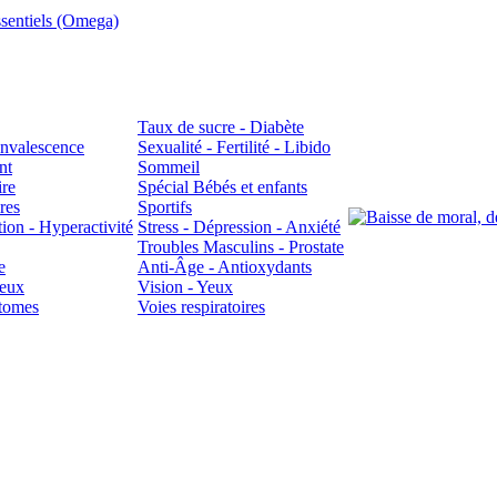
sentiels (Omega)
Taux de sucre - Diabète
Convalescence
Sexualité - Fertilité - Libido
nt
Sommeil
ire
Spécial Bébés et enfants
res
Sportifs
ion - Hyperactivité
Stress - Dépression - Anxiété
Troubles Masculins - Prostate
e
Anti-Âge - Antioxydants
veux
Vision - Yeux
atomes
Voies respiratoires