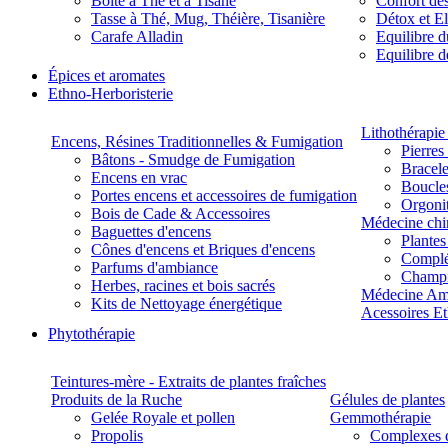
Boite à Thé et à Tisane
Confort des
Tasse à Thé, Mug, Théière, Tisanière
Détox et E
Carafe Alladin
Equilibre d
Equilibre 
Épices et aromates
Ethno-Herboristerie
Lithothérapie 
Encens, Résines Traditionnelles & Fumigation
Pierres
Bâtons - Smudge de Fumigation
Bracele
Encens en vrac
Boucles
Portes encens et accessoires de fumigation
Orgoni
Bois de Cade & Accessoires
Médecine chi
Baguettes d'encens
Plante
Cônes d'encens et Briques d'encens
Complé
Parfums d'ambiance
Champ
Herbes, racines et bois sacrés
Médecine Am
Kits de Nettoyage énergétique
Acessoires E
Phytothérapie
Teintures-mère - Extraits de plantes fraîches
Produits de la Ruche
Gélules de plantes
Gelée Royale et pollen
Gemmothérapie
Propolis
Complexes 