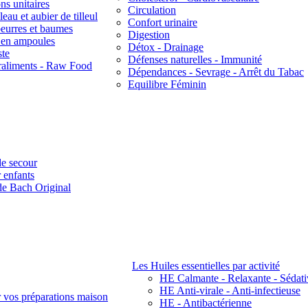
ns unitaires
Circulation
eau et aubier de tilleul
Confort urinaire
beurres et baumes
Digestion
s en ampoules
Détox - Drainage
ste
Défenses naturelles - Immunité
raliments - Raw Food
Dépendances - Sevrage - Arrêt du Tabac
Equilibre Féminin
e secour
 enfants
de Bach Original
Les Huiles essentielles par activité
HE Calmante - Relaxante - Sédati
HE Anti-virale - Anti-infectieuse
r vos préparations maison
HE - Antibactérienne