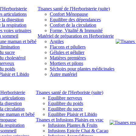
l'Herboristerie
Tisanes santé de l'Herboristerie (suite)
s articulations
Confort Ménopause
 la digestion
Equilibre des dépendances
 la respiration
Confort de la circulation
s voies urinaires
Forme, Vitalité & Immunité
u sommeil
Matériel de préparation en Herboristerie
eune maman et bébé
Argiles
limination
Flacons et piluliers
du sucre
Gélules et gélulier
du cholestérol
Matières premières
 nerveux
Mortiers et pilons
du poids
Séchoirs pour plantes médicinales
laisir et Libido
Autre matériel
'Herboristerie
Tisanes santé de l'Herboriste (suite)
 articulations
Equilibre nerveux
la digestion
Equilibre du poids
la circulation
Equilibre du sucre
une maman et bébé
Equilibre Plaisir et Libido
énopause
Tisanes et Infusions Plaisirs en vrac
la respiration
Infusions Plantes & Fruits
 sommeil
Infusions Epicée Chai & Cacao