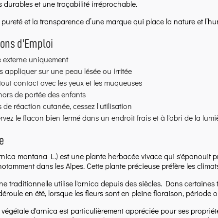
 durables et une traçabilité irréprochable.
 pureté et la transparence d’une marque qui place la nature et l
ions d'Emploi
 externe uniquement
 appliquer sur une peau lésée ou irritée
 tout contact avec les yeux et les muqueuses
hors de portée des enfants
 de réaction cutanée, cessez l'utilisation
vez le flacon bien fermé dans un endroit frais et à l'abri de la lumi
e
Arnica montana L.) est une plante herbacée vivace qui s'épanouit
otamment dans les Alpes. Cette plante précieuse préfère les climats 
 traditionnelle utilise l'arnica depuis des siècles. Dans certaines t
déroule en été, lorsque les fleurs sont en pleine floraison, période o
e végétale d'arnica est particulièrement appréciée pour ses propriét