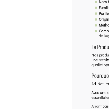
Nom b
Famil
Partie
Origi
Métho
Compo
de l'A
Le Prod
Nos produc
une récolt
qualité opt
Pourquoi
Ad Naturam
Avec une e
essentiell
Alliant pa