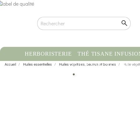
HERBORISTERIE
THÉ TISANE INFUSIO
Accueil
Huiles essentielles
Huiles végétales, beurres et baumes
HUILE ESSENTIELLE
Huile végé
C