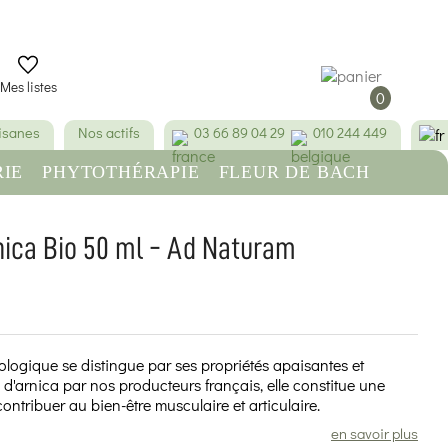
Mes listes
0
tisanes
Nos actifs
03 66 89 04 29
010 244 449
IE
PHYTOTHÉRAPIE
FLEUR DE BACH
RE
BEAUTÉ & HYGIÈNE
nica Bio 50 ml - Ad Naturam
(1 avis)
iologique se distingue par ses propriétés apaisantes et
s d'arnica par nos producteurs français, elle constitue une
ntribuer au bien-être musculaire et articulaire.
en savoir plus