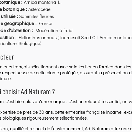
otanique :
Arnica montana L.
le botanique :
Asteraceae
 utilisée :
Sommités fleuries
ne géographique :
France
de d'obtention :
Macération à froid
sition :
Helianthus annuus (Tournesol) Seed Oil, Arnica montana F
griculture Biologique)
ucteur
teurs français sélectionnent avec soin les fleurs d'arnica dans le
e respectueuse de cette plante protégée, assurant la préservation 
imale.
 choisir Ad Naturam ?
, c'est bien plus qu'une marque : c'est un retour à l'essentiel, un
xpertise de près de 30 ans, cette entreprise française incarne l'ex
es biologiques rigoureusement sélectionnées.
ssion, qualité et respect de l’environnement, Ad Naturam offre une