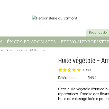
Recettes de 
N
ÉPICES ET AROMATES
ETHNO-HERBORISTER
tale - Arnica Bio 50 ml - Ad Naturam
OMPLÉMENT ALIMENTAIRE
SANTÉ & BIEN-ÊT
Huile végétale - Ar
Référence
5494
Cette huile végétale d'arnica b
réparatrices. Extraite des fleur
huile de massage idéale pour co