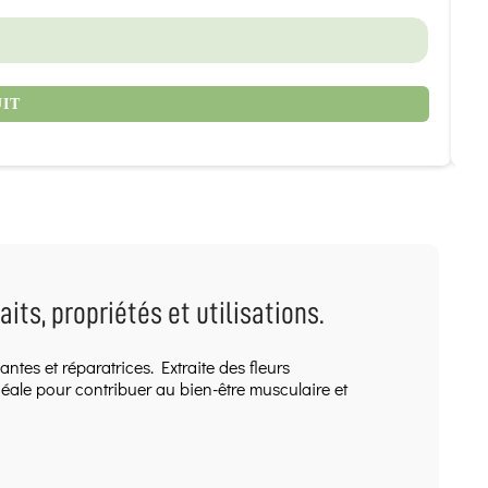
7,
UIT
its, propriétés et utilisations.
ntes et réparatrices. Extraite des fleurs
déale pour contribuer au bien-être musculaire et