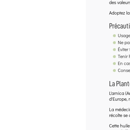
des valeurs
Adoptez la
Précaut
Usage
Ne pas
Éviter
Tenir 
En cas
Conser
La Plant
L'arnica (
d'Europe, n
La médecine
récolte se 
Cette huil