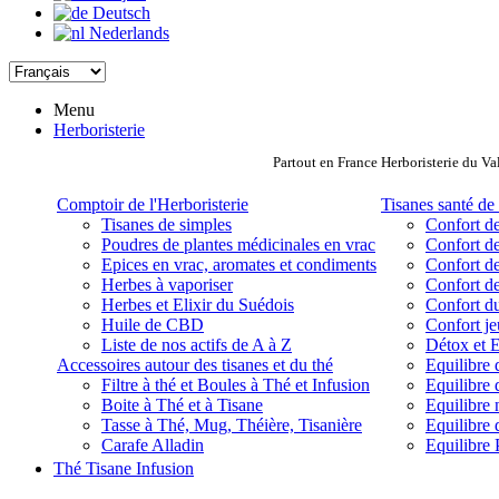
Deutsch
Nederlands
Menu
Herboristerie
Partout en France Herboristerie du Va
Comptoir de l'Herboristerie
Tisanes santé de 
Tisanes de simples
Confort de
Poudres de plantes médicinales en vrac
Confort de
Epices en vrac, aromates et condiments
Confort de
Herbes à vaporiser
Confort de
Herbes et Elixir du Suédois
Confort d
Huile de CBD
Confort j
Liste de nos actifs de A à Z
Détox et E
Accessoires autour des tisanes et du thé
Equilibre 
Filtre à thé et Boules à Thé et Infusion
Equilibre 
Boite à Thé et à Tisane
Equilibre
Tasse à Thé, Mug, Théière, Tisanière
Equilibre 
Carafe Alladin
Equilibre P
Thé Tisane Infusion