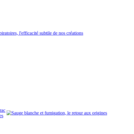
rac
es