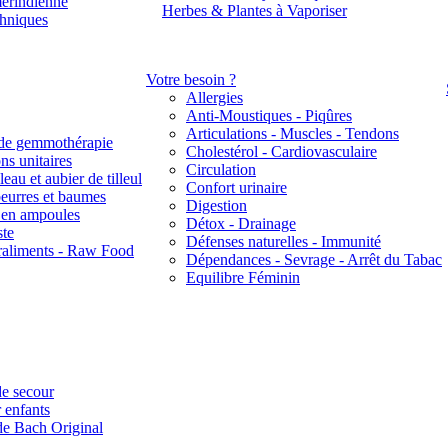
érindienne
Herbes & Plantes à Vaporiser
thniques
Votre besoin ?
Allergies
Anti-Moustiques - Piqûres
Articulations - Muscles - Tendons
de gemmothérapie
Cholestérol - Cardiovasculaire
ns unitaires
Circulation
eau et aubier de tilleul
Confort urinaire
beurres et baumes
Digestion
s en ampoules
Détox - Drainage
ste
Défenses naturelles - Immunité
raliments - Raw Food
Dépendances - Sevrage - Arrêt du Tabac
Equilibre Féminin
e secour
 enfants
de Bach Original