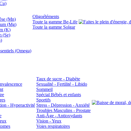
(Cu)
Oligoéléments
se (Mn)
Toute la gamme Be-Life
ium (Mg)
Toute la gamme Solgar
um (K)
m (Se)
n)
sentiels (Omega)
Taux de sucre - Diabète
Convalescence
Sexualité - Fertilité - Libido
nt
Sommeil
ire
Spécial Bébés et enfants
res
Sportifs
ion - Hyperactivité
Stress - Dépression - Anxiété
Troubles Masculins - Prostate
e
Anti-Âge - Antioxydants
veux
Vision - Yeux
atomes
Voies respiratoires