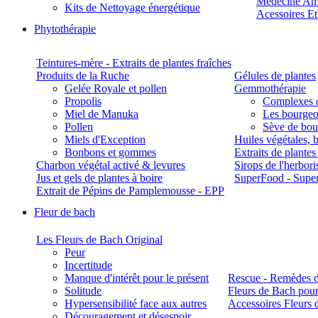
Médecine Am
Kits de Nettoyage énergétique
Acessoires E
Phytothérapie
Teintures-mère - Extraits de plantes fraîches
Produits de la Ruche
Gélules de plantes
Gelée Royale et pollen
Gemmothérapie
Propolis
Complexes 
Miel de Manuka
Les bourgeo
Pollen
Sève de boul
Miels d'Exception
Huiles végétales, 
Bonbons et gommes
Extraits de plante
Charbon végétal activé & levures
Sirops de l'herbori
Jus et gels de plantes à boire
SuperFood - Supe
Extrait de Pépins de Pamplemousse - EPP
Fleur de bach
Les Fleurs de Bach Original
Peur
Incertitude
Manque d'intérêt pour le présent
Rescue - Remèdes d
Solitude
Fleurs de Bach pour
Hypersensibilité face aux autres
Accessoires Fleurs 
Découragement et désespoir