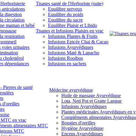
'Herboristerie
Tisanes santé de l'Herboriste (suite)
 articulations
Equilibre nerveux
la digestion
Equilibre du poids
la circulation
Equilibre du sucre
une maman et bébé
Equilibre Plaisir et Libido
énopause
Tisanes et Infusions Plaisirs en vrac
la respiration
Infusions Plantes & Fruits
 sommeil
Infusions Epicée Chai & Cacao
 voies urinaires
Infusions Ayurvédiques
limination
Infusions Maté & Lapacho
u cholestérol
Infusions Rooibos
des dépendances
Infusions en sachets
- Pierres de santé
Médecine ayurvédique
 roulées
Huile de massage Ayurvédique
ts
Lota, Neti Pot et Gratte Langue
 d'oreilles
Infusions Ayurvédiques
tes
Plantes médicinales Ayurvédiques en v
noise
Compléments alimentaires Ayurvédiqu
s MTC en vrac
Bougies d'oreilles
ments alimentaires MTC
Hygiène Ayurvédique
ignons MTC
Encens Ayurvédiques