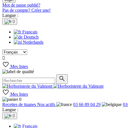
Mot de passe oublié?
Pas de compte? Créer une!
Langue :

Français
Deutsch
Nederlands

Mes listes
Mes listes
0
Recettes de tisanes
Nos actifs
03 66 89 04 29
01
Langue :

Français