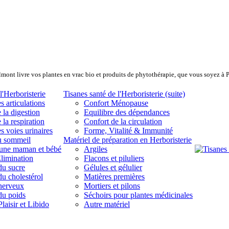
lmont livre vos plantes en vrac bio et produits de phytothérapie, que vous soyez à 
l'Herboristerie
Tisanes santé de l'Herboristerie (suite)
s articulations
Confort Ménopause
 la digestion
Equilibre des dépendances
 la respiration
Confort de la circulation
s voies urinaires
Forme, Vitalité & Immunité
u sommeil
Matériel de préparation en Herboristerie
eune maman et bébé
Argiles
limination
Flacons et piluliers
du sucre
Gélules et gélulier
du cholestérol
Matières premières
 nerveux
Mortiers et pilons
du poids
Séchoirs pour plantes médicinales
laisir et Libido
Autre matériel