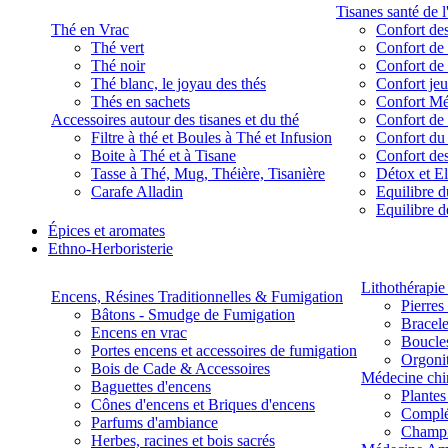
Tisanes santé de l
Thé en Vrac
Confort des
Thé vert
Confort de 
Thé noir
Confort de 
Thé blanc, le joyau des thés
Confort je
Thés en sachets
Confort M
Accessoires autour des tisanes et du thé
Confort de 
Filtre à thé et Boules à Thé et Infusion
Confort du
Boite à Thé et à Tisane
Confort des
Tasse à Thé, Mug, Théière, Tisanière
Détox et E
Carafe Alladin
Equilibre d
Equilibre 
Épices et aromates
Ethno-Herboristerie
Lithothérapie 
Encens, Résines Traditionnelles & Fumigation
Pierres
Bâtons - Smudge de Fumigation
Bracele
Encens en vrac
Boucles
Portes encens et accessoires de fumigation
Orgoni
Bois de Cade & Accessoires
Médecine chi
Baguettes d'encens
Plante
Cônes d'encens et Briques d'encens
Complé
Parfums d'ambiance
Champ
Herbes, racines et bois sacrés