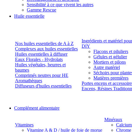
Sensibilité à ce que vivent les autres
Gamme Rescue
Huile essentielle
Ingrédients et matériel pou
Nos huiles essentielles de A à Z
DIY
Complexes aux huiles essentielles
Flacons et piluliers
Huiles essentielles à diffuser
Gélules et gélulier
Eaux Florales - Hydrolats
Mortiers et pilons
Huiles végétales, beurres et
Autre matériel
baumes
Séchoirs pour plante
Comprimés neutres pour HE
Matières premières
Aromathèques
Portes encens et accessoire
Diffuseurs d'huiles essentielles
Encens, Résines Tradition
Complément alimentaire
Minéraux
Vitamines
Calcium
Vitamine A & D / huile de foie de morue
Chrome 