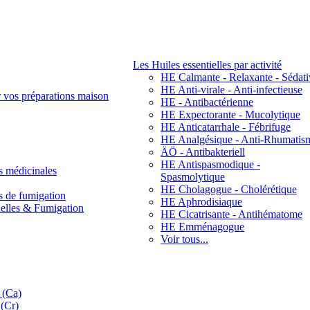
Les Huiles essentielles par activité
HE Calmante - Relaxante - Sédati
HE Anti-virale - Anti-infectieuse
r vos préparations maison
HE - Antibactérienne
HE Expectorante - Mucolytique
HE Anticatarrhale - Fébrifuge
HE Analgésique - Anti-Rhumatis
ÄÖ - Antibakteriell
HE Antispasmodique -
s médicinales
Spasmolytique
HE Cholagogue - Cholérétique
s de fumigation
HE Aphrodisiaque
nelles & Fumigation
HE Cicatrisante - Antihématome
HE Emménagogue
Voir tous...
 (Ca)
(Cr)