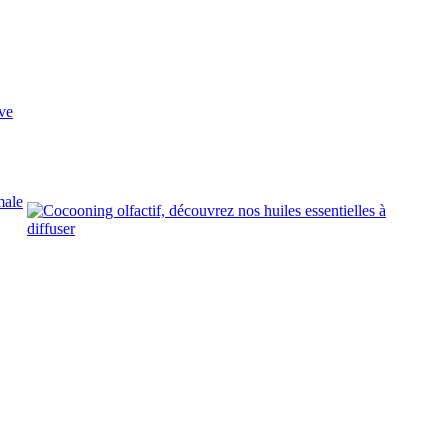
ve
male