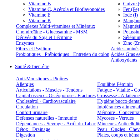
Vitamine B
Cuivre 
Vitamine C, Acérola et Bioflavonoïdes
Fer (Fe)
Vitamine E
Iode (I)
Vitamine K
Manganè
Complexes Multi-vitamines et Minéraux
Magnés
Chondroïtine - Glucosamine - MSM
Potassi
Dérivés du Soja et Lécithine
Séléniu
Enzymes
Zinc (Z
Fibres et Psyllium
Acides aminés
Probiotiques - Prébiotiques - Entretien du colon
Acides Gras es
Antioxydants
Santé & bien-être
Anti-Moustiques - Piqûres
Allergies
Equilibre Féminin
Articulations - Muscles - Tendons
Fatigue - Vitalité - 
Capital osseux - Ostéoporose - Fractures
Grossesse - Allaiteme
Cholestérol - Cardiovasculaire
Hygiène bucco-denta
Circulation
Intolérances alimentai
Confort urinaire
Mémoire - Concentrat
Défenses naturelles - Immunité
Mycoses - Verrues
Dépendances - Sevrage - Arrêt du Tabac
Minceur - Anticellulit
Détox - Drainage
Peau - Ongles - Che
Digestion
Plaies, coups et hém