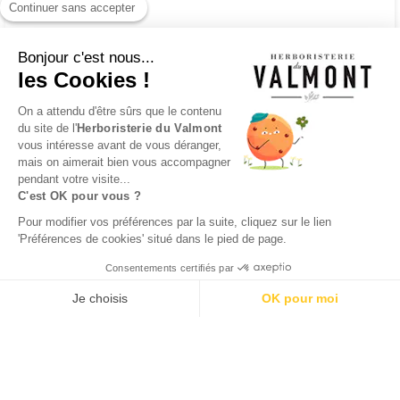
Continuer sans accepter
Bonjour c'est nous...
les Cookies !
INSCRIPTION
NEWSLETTER
On a attendu d'être sûrs que le contenu
du site de l'
Herboristerie du Valmont
vous intéresse avant de vous déranger,
mais on aimerait bien vous accompagner
pendant votre visite...
C'est OK pour vous ?
Facebook
Instagram
Pour modifier vos préférences par la suite, cliquez sur le lien
'Préférences de cookies' situé dans le pied de page.
Consentements certifiés par
Je choisis
OK pour moi
Axeptio consent
Plateforme de Gestion du Consentement : Personnalisez vos O
Notre plateforme vous permet d'adapter et de gérer vos paramètr