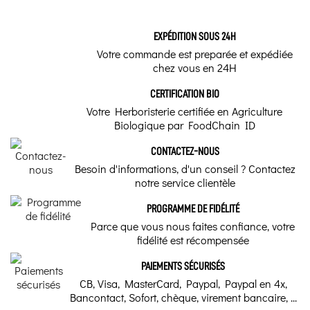
Publié le 09/06/2025 à 03:26
(Date de commande : 17/05/2025)
Tenir hors de portée des jeunes enfants. Ne pas
Marque
Ma fille adore cette gamme
dépasser la dose conseillée. Un complément alimentaire
EXPÉDITION SOUS 24H
ne se substitue pas à une alimentation variée et
Yogi tea
Votre commande est preparée et expédiée
équilibrée et à un mode de vie sain.
chez vous en 24H
MONETTE L.
Réapprovisionnement en cours
Publié le 01/06/2024 à 16:52
(Date de commande : 30/04/2024)
Je suis détendue et calme
CERTIFICATION BIO
Votre Herboristerie certifiée en Agriculture
Biologique par FoodChain ID
CONTACTEZ-NOUS
Besoin d'informations, d'un conseil ? Contactez
notre service clientèle
PROGRAMME DE FIDÉLITÉ
Parce que vous nous faites confiance, votre
fidélité est récompensée
PAIEMENTS SÉCURISÉS
CB, Visa, MasterCard, Paypal, Paypal en 4x,
Bancontact, Sofort, chèque, virement bancaire, ...