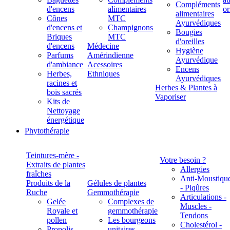
Compléments
d'encens
alimentaires
alimentaires
Cônes
MTC
Ayurvédiques
d'encens et
Champignons
Bougies
Briques
MTC
d'oreilles
d'encens
Médecine
Hygiène
Parfums
Amérindienne
Ayurvédique
d'ambiance
Acessoires
Encens
Herbes,
Ethniques
Ayurvédiques
racines et
Herbes & Plantes à
bois sacrés
Vaporiser
Kits de
Nettoyage
énergétique
Phytothérapie
Teintures-mère -
Votre besoin ?
Extraits de plantes
Allergies
fraîches
Anti-Moustiqu
Produits de la
Gélules de plantes
- Piqûres
Ruche
Gemmothérapie
Articulations -
Gelée
Complexes de
Muscles -
Royale et
gemmothérapie
Tendons
pollen
Les bourgeons
Cholestérol -
Propolis
unitaires