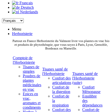
Français
Deutsch
Nederlands
Menu
Herboristerie
Partout en France Herboristerie du Valmont livre vos plantes en vrac bio
et produits de phytothérapie, que vous soyez à Paris, Lyon, Grenoble,
Bordeaux ou Marseille.
Comptoir de
l'Herboristerie
Tisanes de
Tisanes santé de
simples
l'Herboristerie
Tisanes santé de
Poudres de
Confort des
l'Herboristerie
plantes
articulations
(suite)
médicinales
Confort de
Confort
en vrac
la digestion
Ménopause
Epices en
Confort de
Equilibre
vrac,
la
des
aromates et
respiration
dépendances
condiments
Confort des
Confort de
Herbes à