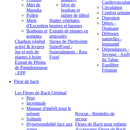
Cardiovasculai
Miel de
Sève de
Circulation
Manuka
bouleau et
Confort urinair
Pollen
aubier de tilleul
Digestion
Miels
Huiles végétales,
Détox -
d'Exception
beurres et baumes
Drainage
Bonbons et
Extraits de plantes en
Défenses
gommes
ampoules
naturelles -
Charbon végétal
Sirops de l'herboriste
Immunité
activé & levures
SuperFood -
Dépendances -
Jus et gels de
Superaliments - Raw
Sevrage - Arrêt
plantes à boire
Food
du Tabac
Extrait de Pépins
Equilibre
de Pamplemousse
Féminin
- EPP
Fleur de bach
Les Fleurs de Bach Original
Peur
Incertitude
Manque d'intérêt pour le
présent
Rescue - Remèdes de
Solitude
secour
Hypersensibilité face aux
Fleurs de Bach pour enfants
autres
Accessoires Fleurs de Bach