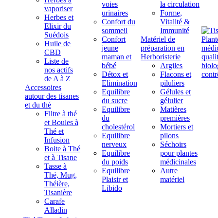
voies
la circulation
vaporiser
urinaires
Forme,
Herbes et
Confort du
Vitalité &
Elixir du
sommeil
Immunité
Suédois
Confort
Matériel de
Huile de
jeune
préparation en
CBD
maman et
Herboristerie
Liste de
bébé
Argiles
nos actifs
Détox et
Flacons et
de A à Z
Elimination
piluliers
Accessoires
Equilibre
Gélules et
autour des tisanes
du sucre
gélulier
et du thé
Equilibre
Matières
Filtre à thé
du
premières
et Boules à
cholestérol
Mortiers et
Thé et
Equilibre
pilons
Infusion
nerveux
Séchoirs
Boite à Thé
Equilibre
pour plantes
et à Tisane
du poids
médicinales
Tasse à
Equilibre
Autre
Thé, Mug,
Plaisir et
matériel
Théière,
Libido
Tisanière
Carafe
Alladin