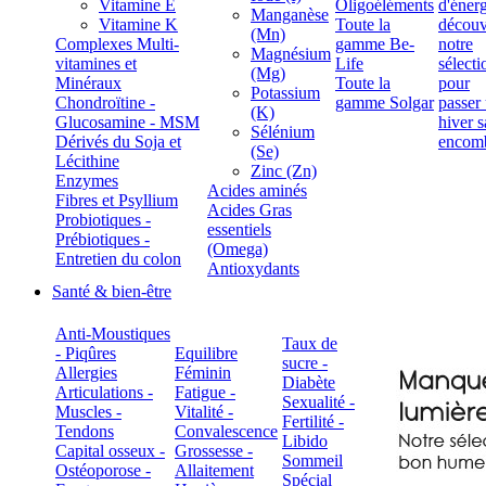
Vitamine E
Oligoéléments
Manganèse
Vitamine K
Toute la
(Mn)
Complexes Multi-
gamme Be-
Magnésium
vitamines et
Life
(Mg)
Minéraux
Toute la
Potassium
Chondroïtine -
gamme Solgar
(K)
Glucosamine - MSM
Sélénium
Dérivés du Soja et
(Se)
Lécithine
Zinc (Zn)
Enzymes
Acides aminés
Fibres et Psyllium
Acides Gras
Probiotiques -
essentiels
Prébiotiques -
(Omega)
Entretien du colon
Antioxydants
Santé & bien-être
Anti-Moustiques
Taux de
- Piqûres
Equilibre
sucre -
Allergies
Féminin
Diabète
Articulations -
Fatigue -
Sexualité -
Muscles -
Vitalité -
Fertilité -
Tendons
Convalescence
Libido
Capital osseux -
Grossesse -
Sommeil
Ostéoporose -
Allaitement
Spécial