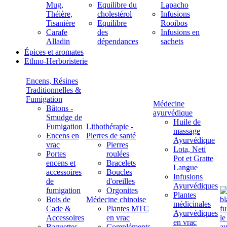
Mug,
Equilibre du
Lapacho
Théière,
cholestérol
Infusions
Tisanière
Equilibre
Rooibos
Carafe
des
Infusions en
Alladin
dépendances
sachets
Épices et aromates
Ethno-Herboristerie
Encens, Résines
Traditionnelles &
Fumigation
Médecine
Bâtons -
ayurvédique
Smudge de
Huile de
Fumigation
Lithothérapie -
massage
Encens en
Pierres de santé
Ayurvédique
vrac
Pierres
Lota, Neti
Portes
roulées
Pot et Gratte
encens et
Bracelets
Langue
accessoires
Boucles
Infusions
de
d'oreilles
Ayurvédiques
fumigation
Orgonites
Plantes
Bois de
Médecine chinoise
médicinales
Cade &
Plantes MTC
Ayurvédiques
Accessoires
en vrac
en vrac
Baguettes
Compléments