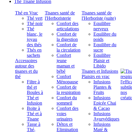
Thé Tisane Infusion
Thé en Vrac
Tisanes santé de
Tisanes santé de
Thé vert
l'Herboristerie
l'Herboriste (suite)
Thé noir
Confort des
Equilibre
Thé
articulations
nerveux
blanc, le
Confort de
Equilibre du
joyau
la digestion
poids
des thés
Confort de
Equilibre du
Thés en
la circulation
sucre
sachets
Confort
Equilibre
Accessoires
jeune
Plaisir et
autour des
maman et
Libido
tisanes et du
bébé
Tisanes et Infusions
thé
Confort
Plaisirs en vrac
Filtre à
Ménopause
Infusions
thé et
Confort de
Plantes &
Boules à
la respiration
Fruits
Thé et
Confort du
Infusions
Infusion
sommeil
Epicée Chai
Boite à
Confort des
& Cacao
Thé et à
voies
Infusions
Tisane
urinaires
Ayurvédiques
Tasse à
Détox et
Infusions
Thé,
Elimination
Maté &