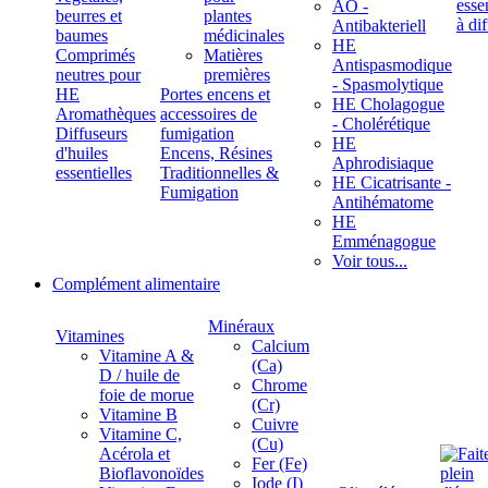
ÄÖ -
beurres et
plantes
Antibakteriell
baumes
médicinales
HE
Comprimés
Matières
Antispasmodique
neutres pour
premières
- Spasmolytique
HE
Portes encens et
HE Cholagogue
Aromathèques
accessoires de
- Cholérétique
Diffuseurs
fumigation
HE
d'huiles
Encens, Résines
Aphrodisiaque
essentielles
Traditionnelles &
HE Cicatrisante -
Fumigation
Antihématome
HE
Emménagogue
Voir tous...
Complément alimentaire
Minéraux
Vitamines
Calcium
Vitamine A &
(Ca)
D / huile de
Chrome
foie de morue
(Cr)
Vitamine B
Cuivre
Vitamine C,
(Cu)
Acérola et
Fer (Fe)
Bioflavonoïdes
Iode (I)