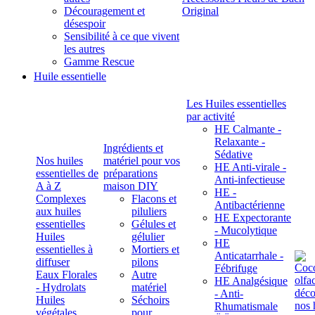
Découragement et
Original
désespoir
Sensibilité à ce que vivent
les autres
Gamme Rescue
Huile essentielle
Les Huiles essentielles
par activité
HE Calmante -
Relaxante -
Ingrédients et
Sédative
Nos huiles
matériel pour vos
HE Anti-virale -
essentielles de
préparations
Anti-infectieuse
A à Z
maison DIY
HE -
Complexes
Flacons et
Antibactérienne
aux huiles
piluliers
HE Expectorante
essentielles
Gélules et
- Mucolytique
Huiles
gélulier
HE
essentielles à
Mortiers et
Anticatarrhale -
diffuser
pilons
Fébrifuge
Eaux Florales
Autre
HE Analgésique
- Hydrolats
matériel
- Anti-
Huiles
Séchoirs
Rhumatismale
végétales,
pour