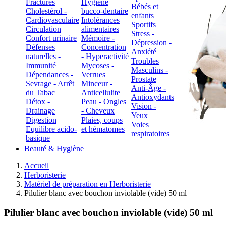
Fractures
Hygiène
Bébés et
Cholestérol -
bucco-dentaire
enfants
Cardiovasculaire
Intolérances
Sportifs
Circulation
alimentaires
Stress -
Confort urinaire
Mémoire -
Dépression -
Défenses
Concentration
Anxiété
naturelles -
- Hyperactivité
Troubles
Immunité
Mycoses -
Masculins -
Dépendances -
Verrues
Prostate
Sevrage - Arrêt
Minceur -
Anti-Âge -
du Tabac
Anticellulite
Antioxydants
Détox -
Peau - Ongles
Vision -
Drainage
- Cheveux
Yeux
Digestion
Plaies, coups
Voies
Equilibre acido-
et hématomes
respiratoires
basique
Beauté & Hygiène
Accueil
Herboristerie
Matériel de préparation en Herboristerie
Pilulier blanc avec bouchon inviolable (vide) 50 ml
Pilulier blanc avec bouchon inviolable (vide) 50 ml