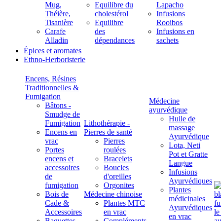
Mug,
Equilibre du
Lapacho
Théière,
cholestérol
Infusions
Tisanière
Equilibre
Rooibos
Carafe
des
Infusions en
Alladin
dépendances
sachets
Épices et aromates
Ethno-Herboristerie
Encens, Résines
Traditionnelles &
Fumigation
Médecine
Bâtons -
ayurvédique
Smudge de
Huile de
Fumigation
Lithothérapie -
massage
Encens en
Pierres de santé
Ayurvédique
vrac
Pierres
Lota, Neti
Portes
roulées
Pot et Gratte
encens et
Bracelets
Langue
accessoires
Boucles
Infusions
de
d'oreilles
Ayurvédiques
fumigation
Orgonites
Plantes
Bois de
Médecine chinoise
médicinales
Cade &
Plantes MTC
Ayurvédiques
Accessoires
en vrac
en vrac
Baguettes
Compléments