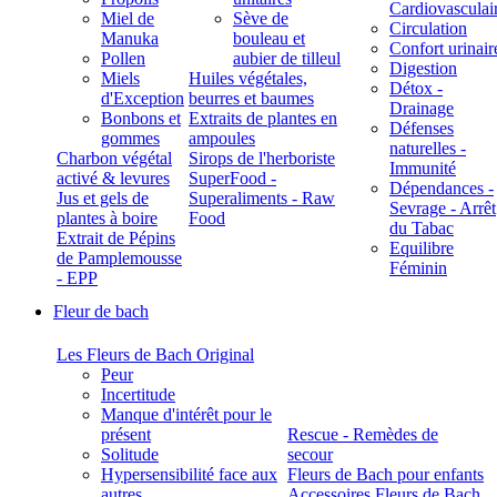
Cardiovasculai
Miel de
Sève de
Circulation
Manuka
bouleau et
Confort urinair
Pollen
aubier de tilleul
Digestion
Miels
Huiles végétales,
Détox -
d'Exception
beurres et baumes
Drainage
Bonbons et
Extraits de plantes en
Défenses
gommes
ampoules
naturelles -
Charbon végétal
Sirops de l'herboriste
Immunité
activé & levures
SuperFood -
Dépendances -
Jus et gels de
Superaliments - Raw
Sevrage - Arrêt
plantes à boire
Food
du Tabac
Extrait de Pépins
Equilibre
de Pamplemousse
Féminin
- EPP
Fleur de bach
Les Fleurs de Bach Original
Peur
Incertitude
Manque d'intérêt pour le
présent
Rescue - Remèdes de
Solitude
secour
Hypersensibilité face aux
Fleurs de Bach pour enfants
autres
Accessoires Fleurs de Bach