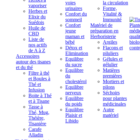
voies
la circulation
vaporiser
urinaires
Forme,
Herbes et
Confort du
Vitalité &
Elixir du
sommeil
Immunité
Suédois
Confort
Matériel de
Huile de
jeune
préparation en
CBD
maman et
Herboristerie
Liste de
bébé
Argiles
nos actifs
Détox et
Flacons et
de A à Z
Elimination
piluliers
Accessoires
Equilibre
Gélules et
autour des tisanes
du sucre
gélulier
et du thé
Equilibre
Matières
Filtre à thé
du
premières
et Boules à
cholestérol
Mortiers et
Thé et
Equilibre
pilons
Infusion
nerveux
Séchoirs
Boite à Thé
Equilibre
pour plantes
et à Tisane
du poids
médicinales
Tasse à
Equilibre
Autre
Thé, Mug,
Plaisir et
matériel
Théière,
Libido
Tisanière
Carafe
Alladin