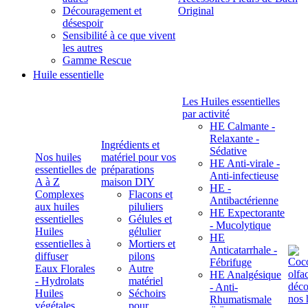
Découragement et
Original
désespoir
Sensibilité à ce que vivent
les autres
Gamme Rescue
Huile essentielle
Les Huiles essentielles
par activité
HE Calmante -
Relaxante -
Ingrédients et
Sédative
Nos huiles
matériel pour vos
HE Anti-virale -
essentielles de
préparations
Anti-infectieuse
A à Z
maison DIY
HE -
Complexes
Flacons et
Antibactérienne
aux huiles
piluliers
HE Expectorante
essentielles
Gélules et
- Mucolytique
Huiles
gélulier
HE
essentielles à
Mortiers et
Anticatarrhale -
diffuser
pilons
Fébrifuge
Eaux Florales
Autre
HE Analgésique
- Hydrolats
matériel
- Anti-
Huiles
Séchoirs
Rhumatismale
végétales,
pour