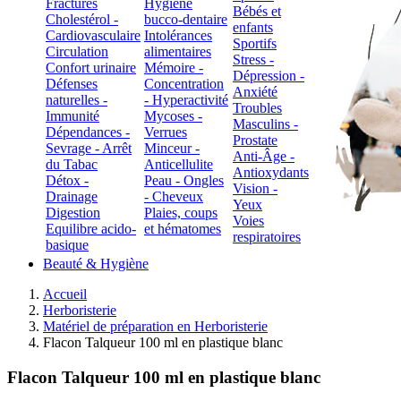
Fractures
Hygiène
Bébés et
Cholestérol -
bucco-dentaire
enfants
Cardiovasculaire
Intolérances
Sportifs
Circulation
alimentaires
Stress -
Confort urinaire
Mémoire -
Dépression -
Défenses
Concentration
Anxiété
naturelles -
- Hyperactivité
Troubles
Immunité
Mycoses -
Masculins -
Dépendances -
Verrues
Prostate
Sevrage - Arrêt
Minceur -
Anti-Âge -
du Tabac
Anticellulite
Antioxydants
Détox -
Peau - Ongles
Vision -
Drainage
- Cheveux
Yeux
Digestion
Plaies, coups
Voies
Equilibre acido-
et hématomes
respiratoires
basique
Beauté & Hygiène
Accueil
Herboristerie
Matériel de préparation en Herboristerie
Flacon Talqueur 100 ml en plastique blanc
Flacon Talqueur 100 ml en plastique blanc