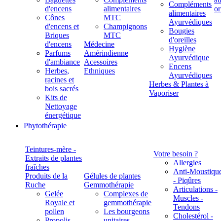
Compléments
d'encens
alimentaires
alimentaires
Cônes
MTC
Ayurvédiques
d'encens et
Champignons
Bougies
Briques
MTC
d'oreilles
d'encens
Médecine
Hygiène
Parfums
Amérindienne
Ayurvédique
d'ambiance
Acessoires
Encens
Herbes,
Ethniques
Ayurvédiques
racines et
Herbes & Plantes à
bois sacrés
Vaporiser
Kits de
Nettoyage
énergétique
Phytothérapie
Teintures-mère -
Votre besoin ?
Extraits de plantes
Allergies
fraîches
Anti-Moustiqu
Produits de la
Gélules de plantes
- Piqûres
Ruche
Gemmothérapie
Articulations -
Gelée
Complexes de
Muscles -
Royale et
gemmothérapie
Tendons
pollen
Les bourgeons
Cholestérol -
Propolis
unitaires