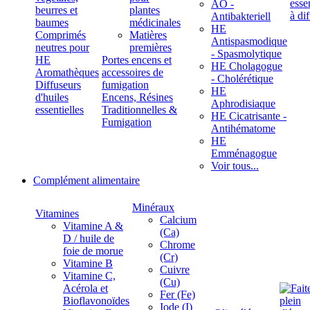
ÄÖ -
beurres et
plantes
Antibakteriell
baumes
médicinales
HE
Comprimés
Matières
Antispasmodique
neutres pour
premières
- Spasmolytique
HE
Portes encens et
HE Cholagogue
Aromathèques
accessoires de
- Cholérétique
Diffuseurs
fumigation
HE
d'huiles
Encens, Résines
Aphrodisiaque
essentielles
Traditionnelles &
HE Cicatrisante -
Fumigation
Antihématome
HE
Emménagogue
Voir tous...
Complément alimentaire
Minéraux
Vitamines
Calcium
Vitamine A &
(Ca)
D / huile de
Chrome
foie de morue
(Cr)
Vitamine B
Cuivre
Vitamine C,
(Cu)
Acérola et
Fer (Fe)
Bioflavonoïdes
Iode (I)