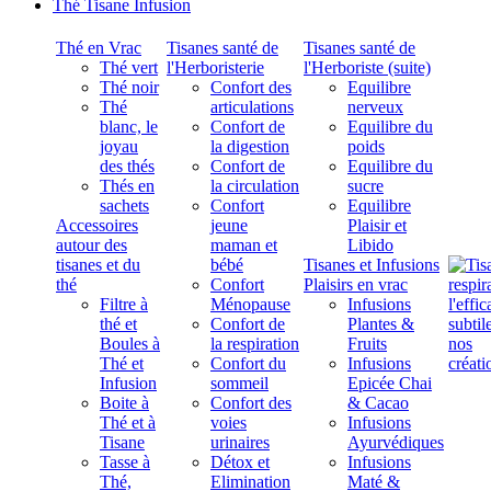
Thé Tisane Infusion
Thé en Vrac
Tisanes santé de
Tisanes santé de
Thé vert
l'Herboristerie
l'Herboriste (suite)
Thé noir
Confort des
Equilibre
Thé
articulations
nerveux
blanc, le
Confort de
Equilibre du
joyau
la digestion
poids
des thés
Confort de
Equilibre du
Thés en
la circulation
sucre
sachets
Confort
Equilibre
Accessoires
jeune
Plaisir et
autour des
maman et
Libido
tisanes et du
bébé
Tisanes et Infusions
thé
Confort
Plaisirs en vrac
Filtre à
Ménopause
Infusions
thé et
Confort de
Plantes &
Boules à
la respiration
Fruits
Thé et
Confort du
Infusions
Infusion
sommeil
Epicée Chai
Boite à
Confort des
& Cacao
Thé et à
voies
Infusions
Tisane
urinaires
Ayurvédiques
Tasse à
Détox et
Infusions
Thé,
Elimination
Maté &