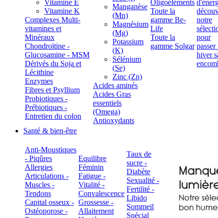
Vitamine E
Oligoéléments
Manganèse
Vitamine K
Toute la
(Mn)
Complexes Multi-
gamme Be-
Magnésium
vitamines et
Life
(Mg)
Minéraux
Toute la
Potassium
Chondroïtine -
gamme Solgar
(K)
Glucosamine - MSM
Sélénium
Dérivés du Soja et
(Se)
Lécithine
Zinc (Zn)
Enzymes
Acides aminés
Fibres et Psyllium
Acides Gras
Probiotiques -
essentiels
Prébiotiques -
(Omega)
Entretien du colon
Antioxydants
Santé & bien-être
Anti-Moustiques
Taux de
- Piqûres
Equilibre
sucre -
Allergies
Féminin
Diabète
Articulations -
Fatigue -
Sexualité -
Muscles -
Vitalité -
Fertilité -
Tendons
Convalescence
Libido
Capital osseux -
Grossesse -
Sommeil
Ostéoporose -
Allaitement
Spécial