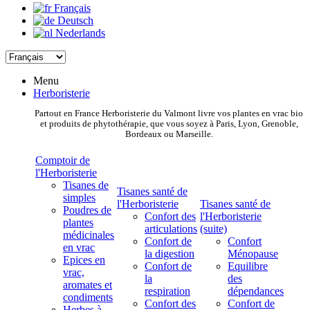
Français
Deutsch
Nederlands
Menu
Herboristerie
Partout en France Herboristerie du Valmont livre vos plantes en vrac bio
et produits de phytothérapie, que vous soyez à Paris, Lyon, Grenoble,
Bordeaux ou Marseille.
Comptoir de
l'Herboristerie
Tisanes de
Tisanes santé de
simples
l'Herboristerie
Tisanes santé de
Poudres de
Confort des
l'Herboristerie
plantes
articulations
(suite)
médicinales
Confort de
Confort
en vrac
la digestion
Ménopause
Epices en
Confort de
Equilibre
vrac,
la
des
aromates et
respiration
dépendances
condiments
Confort des
Confort de
Herbes à