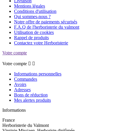
Livraison
Mentions légales
Conditions d'utilisation
Qui sommes-nous ?
Notre offre de paiements sécurisés
F.A.Q de l'herboristerie du valmont
Utilisation de cookies
Rappel de produits
Contactez votre Herboristerie
Votre compte
Votre compte


Informations personnelles
Commandes
Avoirs
Adresses
Bons de réduction
Mes alertes produits
Informations
France
Herboristerie du Valmont
Virginie Missiaen, Herboriste diplômée