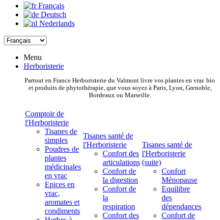
Français
Deutsch
Nederlands
Menu
Herboristerie
Partout en France Herboristerie du Valmont livre vos plantes en vrac bio
et produits de phytothérapie, que vous soyez à Paris, Lyon, Grenoble,
Bordeaux ou Marseille.
Comptoir de
l'Herboristerie
Tisanes de
Tisanes santé de
simples
l'Herboristerie
Tisanes santé de
Poudres de
Confort des
l'Herboristerie
plantes
articulations
(suite)
médicinales
Confort de
Confort
en vrac
la digestion
Ménopause
Epices en
Confort de
Equilibre
vrac,
la
des
aromates et
respiration
dépendances
condiments
Confort des
Confort de
Herbes à