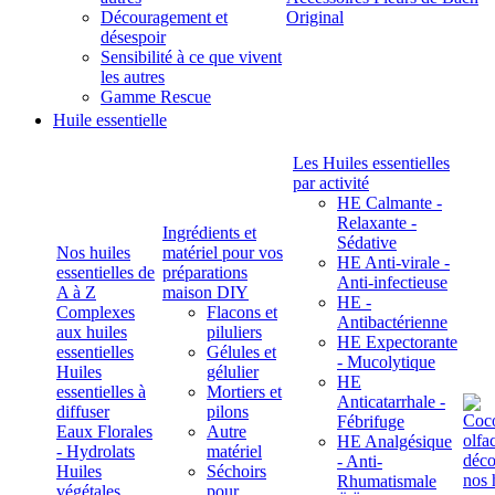
Découragement et
Original
désespoir
Sensibilité à ce que vivent
les autres
Gamme Rescue
Huile essentielle
Les Huiles essentielles
par activité
HE Calmante -
Relaxante -
Ingrédients et
Sédative
Nos huiles
matériel pour vos
HE Anti-virale -
essentielles de
préparations
Anti-infectieuse
A à Z
maison DIY
HE -
Complexes
Flacons et
Antibactérienne
aux huiles
piluliers
HE Expectorante
essentielles
Gélules et
- Mucolytique
Huiles
gélulier
HE
essentielles à
Mortiers et
Anticatarrhale -
diffuser
pilons
Fébrifuge
Eaux Florales
Autre
HE Analgésique
- Hydrolats
matériel
- Anti-
Huiles
Séchoirs
Rhumatismale
végétales,
pour