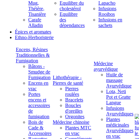
Mug,
Equilibre du
Lapacho
Théière,
cholestérol
Infusions
Tisanière
Equilibre
Rooibos
Carafe
des
Infusions en
Alladin
dépendances
sachets
Épices et aromates
Ethno-Herboristerie
Encens, Résines
Traditionnelles &
Fumigation
Médecine
Bâtons -
ayurvédique
Smudge de
Huile de
Fumigation
Lithothérapie -
massage
Encens en
Pierres de santé
Ayurvédique
vrac
Pierres
Lota, Neti
Portes
roulées
Pot et Gratte
encens et
Bracelets
Langue
accessoires
Boucles
Infusions
de
d'oreilles
Ayurvédiques
fumigation
Orgonites
Plantes
Bois de
Médecine chinoise
médicinales
Cade &
Plantes MTC
Ayurvédiques
Accessoires
en vrac
en vrac
Baguettes
Compléments