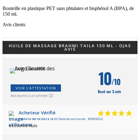
Bouteille en plastique PET sans phtalates et bisphénol A (BPA), de
150 ml.
(3 avis)
Avis clients
HUILE DE MASSAGE BRAHMI TAILA 150 ML - OJAS
AVIS
10
/10
VOIR L'ATTESTATION
Basé sur 3 avis
Avis soumis à un contrôle
Acheteur Vérifié
Publié le 06/10/2022 à 18:31
(Date de commande : 30/09/2022)
très bonne huile