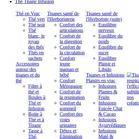
Thé Tisane Infusion
Thé en Vrac
Tisanes santé de
Tisanes santé de
Thé vert
l'Herboristerie
l'Herboriste (suite)
Thé noir
Confort des
Equilibre
Thé
articulations
nerveux
blanc, le
Confort de
Equilibre du
joyau
la digestion
poids
des thés
Confort de
Equilibre du
Thés en
la circulation
sucre
sachets
Confort
Equilibre
Accessoires
jeune
Plaisir et
autour des
maman et
Libido
tisanes et du
bébé
Tisanes et Infusions
thé
Confort
Plaisirs en vrac
Filtre à
Ménopause
Infusions
thé et
Confort de
Plantes &
Boules à
la respiration
Fruits
Thé et
Confort du
Infusions
Infusion
sommeil
Epicée Chai
Boite à
Confort des
& Cacao
Thé et à
voies
Infusions
Tisane
urinaires
Ayurvédiques
Tasse à
Détox et
Infusions
Thé,
Elimination
Maté &