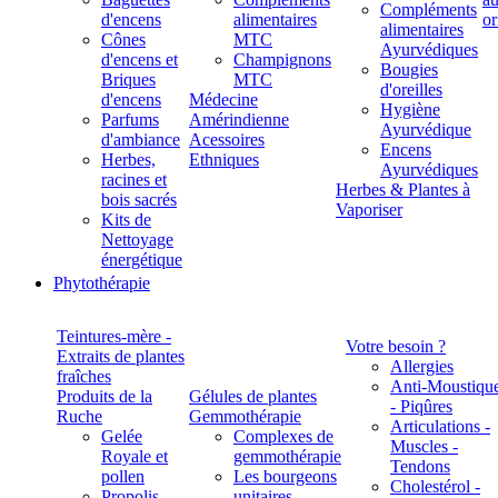
Compléments
d'encens
alimentaires
alimentaires
Cônes
MTC
Ayurvédiques
d'encens et
Champignons
Bougies
Briques
MTC
d'oreilles
d'encens
Médecine
Hygiène
Parfums
Amérindienne
Ayurvédique
d'ambiance
Acessoires
Encens
Herbes,
Ethniques
Ayurvédiques
racines et
Herbes & Plantes à
bois sacrés
Vaporiser
Kits de
Nettoyage
énergétique
Phytothérapie
Teintures-mère -
Votre besoin ?
Extraits de plantes
Allergies
fraîches
Anti-Moustiqu
Produits de la
Gélules de plantes
- Piqûres
Ruche
Gemmothérapie
Articulations -
Gelée
Complexes de
Muscles -
Royale et
gemmothérapie
Tendons
pollen
Les bourgeons
Cholestérol -
Propolis
unitaires