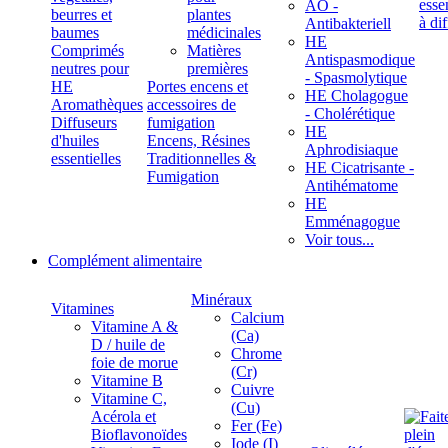
ÄÖ -
beurres et
plantes
Antibakteriell
baumes
médicinales
HE
Comprimés
Matières
Antispasmodique
neutres pour
premières
- Spasmolytique
HE
Portes encens et
HE Cholagogue
Aromathèques
accessoires de
- Cholérétique
Diffuseurs
fumigation
HE
d'huiles
Encens, Résines
Aphrodisiaque
essentielles
Traditionnelles &
HE Cicatrisante -
Fumigation
Antihématome
HE
Emménagogue
Voir tous...
Complément alimentaire
Minéraux
Vitamines
Calcium
Vitamine A &
(Ca)
D / huile de
Chrome
foie de morue
(Cr)
Vitamine B
Cuivre
Vitamine C,
(Cu)
Acérola et
Fer (Fe)
Bioflavonoïdes
Iode (I)