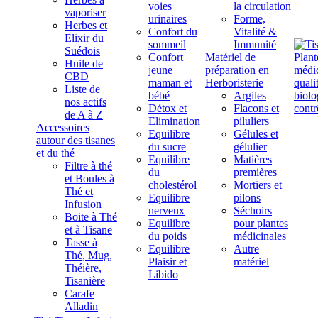
voies
la circulation
vaporiser
urinaires
Forme,
Herbes et
Confort du
Vitalité &
Elixir du
sommeil
Immunité
Suédois
Confort
Matériel de
Huile de
jeune
préparation en
CBD
maman et
Herboristerie
Liste de
bébé
Argiles
nos actifs
Détox et
Flacons et
de A à Z
Elimination
piluliers
Accessoires
Equilibre
Gélules et
autour des tisanes
du sucre
gélulier
et du thé
Equilibre
Matières
Filtre à thé
du
premières
et Boules à
cholestérol
Mortiers et
Thé et
Equilibre
pilons
Infusion
nerveux
Séchoirs
Boite à Thé
Equilibre
pour plantes
et à Tisane
du poids
médicinales
Tasse à
Equilibre
Autre
Thé, Mug,
Plaisir et
matériel
Théière,
Libido
Tisanière
Carafe
Alladin