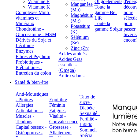
Vitamine E
Oligoéléments
Manganèse
Vitamine K
Toute la
(Mn)
Complexes Multi-
gamme Be-
Magnésium
vitamines et
Life
(Mg)
Minéraux
Toute la
Potassium
Chondroïtine -
gamme Solgar
(K)
Glucosamine - MSM
Sélénium
Dérivés du Soja et
(Se)
Lécithine
Zinc (Zn)
Enzymes
Acides aminés
Fibres et Psyllium
Acides Gras
Probiotiques -
essentiels
Prébiotiques -
(Omega)
Entretien du colon
Antioxydants
Santé & bien-être
Anti-Moustiques
Taux de
- Piqûres
Equilibre
sucre -
Allergies
Féminin
Diabète
Articulations -
Fatigue -
Sexualité -
Muscles -
Vitalité -
Fertilité -
Tendons
Convalescence
Libido
Capital osseux -
Grossesse -
Sommeil
Ostéoporose -
Allaitement
Spécial