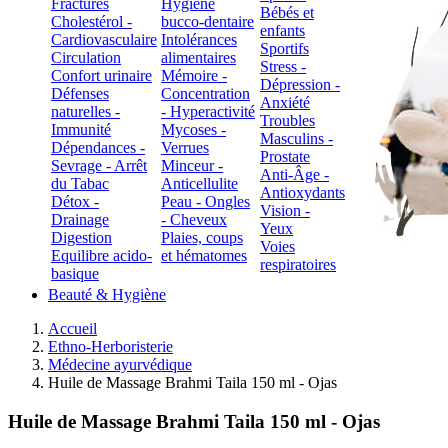
Fractures
Hygiène
Bébés et
Cholestérol -
bucco-dentaire
enfants
Cardiovasculaire
Intolérances
Sportifs
Circulation
alimentaires
Stress -
Confort urinaire
Mémoire -
Dépression -
Défenses
Concentration
Anxiété
naturelles -
- Hyperactivité
Troubles
Immunité
Mycoses -
Masculins -
Dépendances -
Verrues
Prostate
Sevrage - Arrêt
Minceur -
Anti-Âge -
du Tabac
Anticellulite
Antioxydants
Détox -
Peau - Ongles
Vision -
Drainage
- Cheveux
Yeux
Digestion
Plaies, coups
Voies
Equilibre acido-
et hématomes
respiratoires
basique
Beauté & Hygiène
Accueil
Ethno-Herboristerie
Médecine ayurvédique
Huile de Massage Brahmi Taila 150 ml - Ojas
Huile de Massage Brahmi Taila 150 ml - Ojas