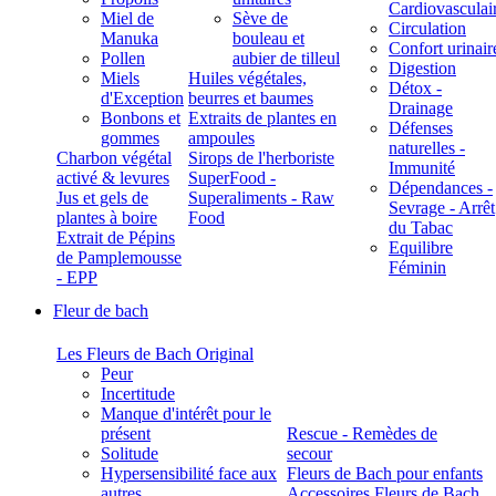
Cardiovasculai
Miel de
Sève de
Circulation
Manuka
bouleau et
Confort urinair
Pollen
aubier de tilleul
Digestion
Miels
Huiles végétales,
Détox -
d'Exception
beurres et baumes
Drainage
Bonbons et
Extraits de plantes en
Défenses
gommes
ampoules
naturelles -
Charbon végétal
Sirops de l'herboriste
Immunité
activé & levures
SuperFood -
Dépendances -
Jus et gels de
Superaliments - Raw
Sevrage - Arrêt
plantes à boire
Food
du Tabac
Extrait de Pépins
Equilibre
de Pamplemousse
Féminin
- EPP
Fleur de bach
Les Fleurs de Bach Original
Peur
Incertitude
Manque d'intérêt pour le
présent
Rescue - Remèdes de
Solitude
secour
Hypersensibilité face aux
Fleurs de Bach pour enfants
autres
Accessoires Fleurs de Bach