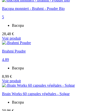
Bacopa monnieri - Brahmi - Poudre Bio
5
Bacopa
28,48 €
Voir produit
Brahmi Poudre
4.89
Bacopa
8,99 €
Voir produit
Brain Works 60 capsules végétales - Solgar
Bacopa
50,96 €