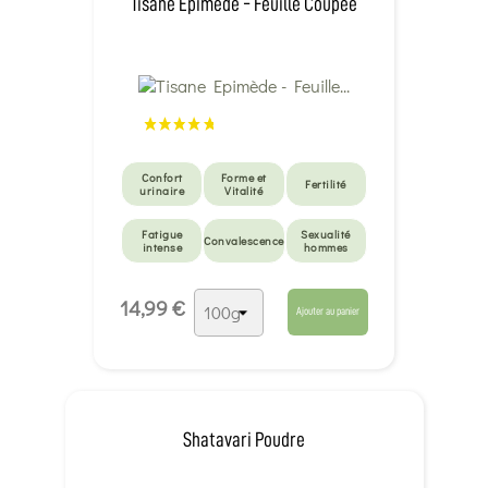
Tisane Epimède - Feuille Coupée
Confort
Forme et
Fertilité
urinaire
Vitalité
Fatigue
Sexualité
Convalescence
intense
hommes
Micro-
Sexualité
Toux grasse
circulation
14,99 €
femmes
et bronches
cérébrale
Ajouter au panier
Shatavari Poudre