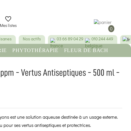
Mes listes
0
tisanes
Nos actifs
03 66 89 04 29
010 244 449
IE
PHYTOTHÉRAPIE
FLEUR DE BACH
RE
BEAUTÉ & HYGIÈNE
 ppm - Vertus Antiseptiques - 500 ml -
(14 avis)
lyons est une solution aqueuse destinée à un usage externe.
u pour ses vertus antiseptiques et protectrices.