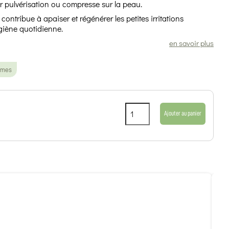
 par pulvérisation ou compresse sur la peau.
 contribue à apaiser et régénérer les petites irritations
giène quotidienne.
en savoir plus
èmes
Ajouter au panier