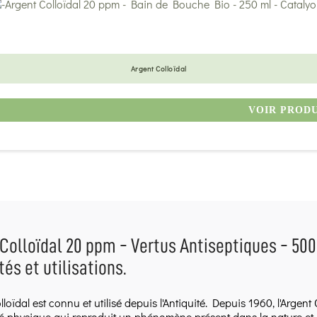
Argent Colloïdal
VOIR PROD
Colloïdal 20 ppm - Vertus Antiseptiques - 500 
tés et utilisations.
lloïdal est connu et utilisé depuis l'Antiquité. Depuis 1960, l'Argent
 physique qui reproduit un phénomène présent dans la nature et qu