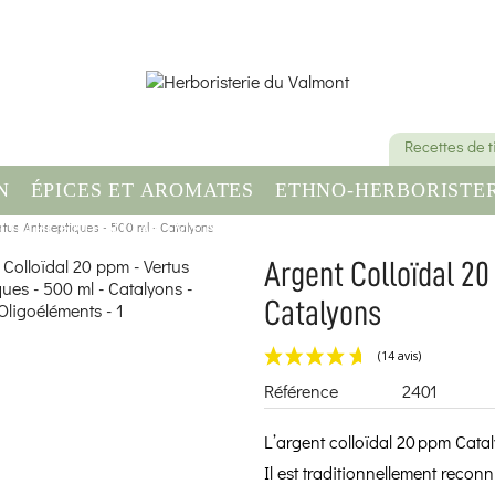
Recettes de 
N
ÉPICES ET AROMATES
ETHNO-HERBORISTER
rtus Antiseptiques - 500 ml - Catalyons
OMPLÉMENT ALIMENTAIRE
SANTÉ & BIEN-ÊT
Argent Colloïdal 20
Catalyons
Référence
2401
L’argent colloïdal 20 ppm Cata
Il est traditionnellement reconn