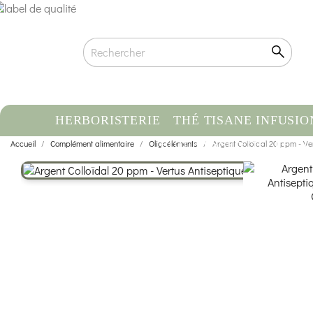
HERBORISTERIE
THÉ TISANE INFUSIO
Accueil
Complément alimentaire
Oligoéléments
HUILE ESSENTIELLE
Argent Colloïdal 20 ppm - Ve
C