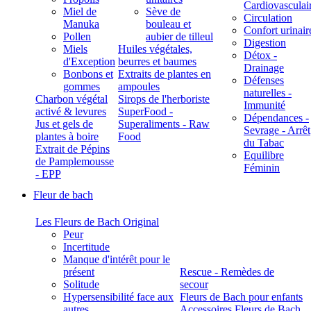
Cardiovasculai
Miel de
Sève de
Circulation
Manuka
bouleau et
Confort urinair
Pollen
aubier de tilleul
Digestion
Miels
Huiles végétales,
Détox -
d'Exception
beurres et baumes
Drainage
Bonbons et
Extraits de plantes en
Défenses
gommes
ampoules
naturelles -
Charbon végétal
Sirops de l'herboriste
Immunité
activé & levures
SuperFood -
Dépendances -
Jus et gels de
Superaliments - Raw
Sevrage - Arrêt
plantes à boire
Food
du Tabac
Extrait de Pépins
Equilibre
de Pamplemousse
Féminin
- EPP
Fleur de bach
Les Fleurs de Bach Original
Peur
Incertitude
Manque d'intérêt pour le
présent
Rescue - Remèdes de
Solitude
secour
Hypersensibilité face aux
Fleurs de Bach pour enfants
autres
Accessoires Fleurs de Bach