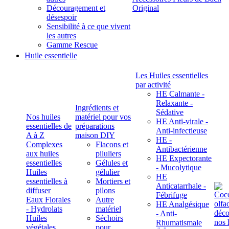
Découragement et
Original
désespoir
Sensibilité à ce que vivent
les autres
Gamme Rescue
Huile essentielle
Les Huiles essentielles
par activité
HE Calmante -
Relaxante -
Ingrédients et
Sédative
Nos huiles
matériel pour vos
HE Anti-virale -
essentielles de
préparations
Anti-infectieuse
A à Z
maison DIY
HE -
Complexes
Flacons et
Antibactérienne
aux huiles
piluliers
HE Expectorante
essentielles
Gélules et
- Mucolytique
Huiles
gélulier
HE
essentielles à
Mortiers et
Anticatarrhale -
diffuser
pilons
Fébrifuge
Eaux Florales
Autre
HE Analgésique
- Hydrolats
matériel
- Anti-
Huiles
Séchoirs
Rhumatismale
végétales,
pour