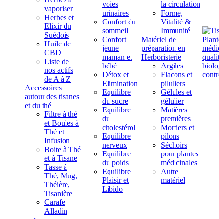
voies
la circulation
vaporiser
urinaires
Forme,
Herbes et
Confort du
Vitalité &
Elixir du
sommeil
Immunité
Suédois
Confort
Matériel de
Huile de
jeune
préparation en
CBD
maman et
Herboristerie
Liste de
bébé
Argiles
nos actifs
Détox et
Flacons et
de A à Z
Elimination
piluliers
Accessoires
Equilibre
Gélules et
autour des tisanes
du sucre
gélulier
et du thé
Equilibre
Matières
Filtre à thé
du
premières
et Boules à
cholestérol
Mortiers et
Thé et
Equilibre
pilons
Infusion
nerveux
Séchoirs
Boite à Thé
Equilibre
pour plantes
et à Tisane
du poids
médicinales
Tasse à
Equilibre
Autre
Thé, Mug,
Plaisir et
matériel
Théière,
Libido
Tisanière
Carafe
Alladin