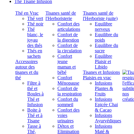
Thé Tisane Infusion
Thé en Vrac
Tisanes santé de
Tisanes santé de
Thé vert
l'Herboristerie
l'Herboriste (suite)
Thé noir
Confort des
Equilibre
Thé
articulations
nerveux
blanc, le
Confort de
Equilibre du
joyau
la digestion
poids
des thés
Confort de
Equilibre du
Thés en
la circulation
sucre
sachets
Confort
Equilibre
Accessoires
jeune
Plaisir et
autour des
maman et
Libido
tisanes et du
bébé
Tisanes et Infusions
thé
Confort
Plaisirs en vrac
Filtre à
Ménopause
Infusions
thé et
Confort de
Plantes &
Boules à
la respiration
Fruits
Thé et
Confort du
Infusions
Infusion
sommeil
Epicée Chai
Boite à
Confort des
& Cacao
Thé et à
voies
Infusions
Tisane
urinaires
Ayurvédiques
Tasse à
Détox et
Infusions
Thé,
Elimination
Maté &