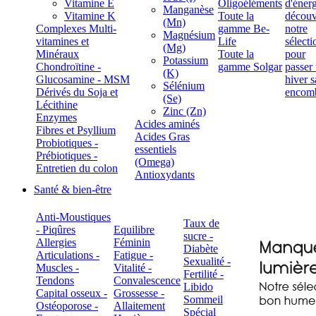
Vitamine E
Oligoéléments
Manganèse
Vitamine K
Toute la
(Mn)
Complexes Multi-
gamme Be-
Magnésium
vitamines et
Life
(Mg)
Minéraux
Toute la
Potassium
Chondroïtine -
gamme Solgar
(K)
Glucosamine - MSM
Sélénium
Dérivés du Soja et
(Se)
Lécithine
Zinc (Zn)
Enzymes
Acides aminés
Fibres et Psyllium
Acides Gras
Probiotiques -
essentiels
Prébiotiques -
(Omega)
Entretien du colon
Antioxydants
Santé & bien-être
Anti-Moustiques
Taux de
- Piqûres
Equilibre
sucre -
Allergies
Féminin
Diabète
Articulations -
Fatigue -
Sexualité -
Muscles -
Vitalité -
Fertilité -
Tendons
Convalescence
Libido
Capital osseux -
Grossesse -
Sommeil
Ostéoporose -
Allaitement
Spécial