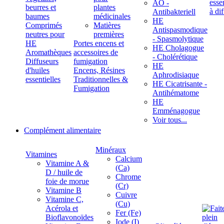
ÄÖ -
beurres et
plantes
Antibakteriell
baumes
médicinales
HE
Comprimés
Matières
Antispasmodique
neutres pour
premières
- Spasmolytique
HE
Portes encens et
HE Cholagogue
Aromathèques
accessoires de
- Cholérétique
Diffuseurs
fumigation
HE
d'huiles
Encens, Résines
Aphrodisiaque
essentielles
Traditionnelles &
HE Cicatrisante -
Fumigation
Antihématome
HE
Emménagogue
Voir tous...
Complément alimentaire
Minéraux
Vitamines
Calcium
Vitamine A &
(Ca)
D / huile de
Chrome
foie de morue
(Cr)
Vitamine B
Cuivre
Vitamine C,
(Cu)
Acérola et
Fer (Fe)
Bioflavonoïdes
Iode (I)