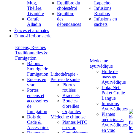
Mug,
Equilibre du
Lapacho
Théière,
cholestérol
Infusions
Tisanière
Equilibre
Rooibos
Carafe
des
Infusions en
Alladin
dépendances
sachets
Épices et aromates
Ethno-Herboristerie
Encens, Résines
Traditionnelles &
Fumigation
Médecine
Bâtons -
ayurvédique
Smudge de
Huile de
Fumigation
Lithothérapie -
massage
Encens en
Pierres de santé
Ayurvédique
vrac
Pierres
Lota, Neti
Portes
roulées
Pot et Gratte
encens et
Bracelets
Langue
accessoires
Boucles
Infusions
de
d'oreilles
Ayurvédiques
fumigation
Orgonites
Plantes
Bois de
Médecine chinoise
médicinales
Cade &
Plantes MTC
Ayurvédiques
Accessoires
en vrac
en vrac
Baguettes
Compléments