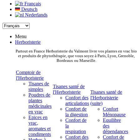
Français
Deutsch
Nederlands
Menu
Herboristerie
Partout en France Herboristerie du Valmont livre vos plantes en vrac bio
et produits de phytothérapie, que vous soyez à Paris, Lyon, Grenoble,
Bordeaux ou Marseille.
Comptoir de
l'Herboristerie
Tisanes de
Tisanes santé de
simples
l'Herboristerie
Tisanes santé de
Poudres de
Confort des
l'Herboristerie
plantes
articulations
(suite)
médicinales
Confort de
Confort
en vrac
la digestion
Ménopause
Epices en
Confort de
Equilibre
vrac,
la
des
aromates et
respiration
dépendances
condiments
Confort des
Confort de
Herbes à