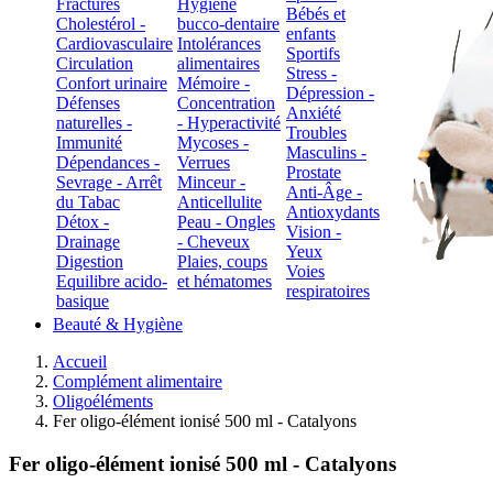
Fractures
Hygiène
Bébés et
Cholestérol -
bucco-dentaire
enfants
Cardiovasculaire
Intolérances
Sportifs
Circulation
alimentaires
Stress -
Confort urinaire
Mémoire -
Dépression -
Défenses
Concentration
Anxiété
naturelles -
- Hyperactivité
Troubles
Immunité
Mycoses -
Masculins -
Dépendances -
Verrues
Prostate
Sevrage - Arrêt
Minceur -
Anti-Âge -
du Tabac
Anticellulite
Antioxydants
Détox -
Peau - Ongles
Vision -
Drainage
- Cheveux
Yeux
Digestion
Plaies, coups
Voies
Equilibre acido-
et hématomes
respiratoires
basique
Beauté & Hygiène
Accueil
Complément alimentaire
Oligoéléments
Fer oligo-élément ionisé 500 ml - Catalyons
Fer oligo-élément ionisé 500 ml - Catalyons