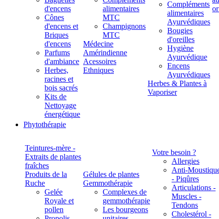
Compléments
d'encens
alimentaires
alimentaires
Cônes
MTC
Ayurvédiques
d'encens et
Champignons
Bougies
Briques
MTC
d'oreilles
d'encens
Médecine
Hygiène
Parfums
Amérindienne
Ayurvédique
d'ambiance
Acessoires
Encens
Herbes,
Ethniques
Ayurvédiques
racines et
Herbes & Plantes à
bois sacrés
Vaporiser
Kits de
Nettoyage
énergétique
Phytothérapie
Teintures-mère -
Votre besoin ?
Extraits de plantes
Allergies
fraîches
Anti-Moustiqu
Produits de la
Gélules de plantes
- Piqûres
Ruche
Gemmothérapie
Articulations -
Gelée
Complexes de
Muscles -
Royale et
gemmothérapie
Tendons
pollen
Les bourgeons
Cholestérol -
Propolis
unitaires