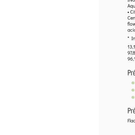
Aqu
• C
Cen
flo
aci
* I
13,
97,8
96,
Pr
Pr
Fla