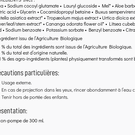
a • Sodium cocoyl glutamate • Lauryl glucoside • Mel* • Aloe barbad
itric acid • Glycerin • Cocamidopropyl betaïne • Buxus sempervirens l
tella asiatica extract* • Tropæolum majus extract • Urtica dioica ex
wer/leaf/stem extract* • Cananga odorata flower oil* • Litsea cubeba
d • Sodium benzoate • Potassium sorbate • Benzyl benzoate • Citra
ngrédient issu de l’Agriculture Biologique
1 % du total des ingrédients sont issus de l’Agriculture Biologique.
 % du total est d’origine naturelle.
1 % des agro-ingrédients (plantes) physiquement transformés sont
écautions particulières:
Usage externe.
En cas de projection dans les yeux, rincer abondamment à l’eau cl
Tenir hors de portée des enfants.
ésentation:
con-pompe de 300 ml.