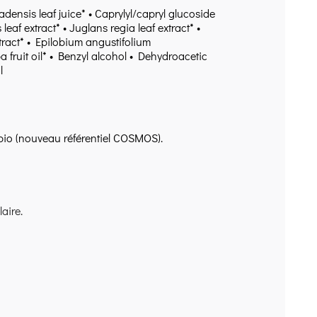
ensis leaf juice* • Caprylyl/capryl glucoside
eaf extract* • Juglans regia leaf extract* •
tract* • Epilobium angustifolium
 fruit oil* • Benzyl alcohol • Dehydroacetic
l
 bio (nouveau référentiel COSMOS).
aire.