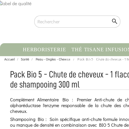
HERBORISTERIE
THÉ TISANE INFUSIO
Accueil
Santé
Peau - Ongles - Cheveux
HUILE ESSENTIELLE
Pack Bio 5 - Chute de cheveux - 1 
C
Pack Bio 5 - Chute de cheveux - 1 fla
de shampooing 300 ml
Complément Alimentaire Bio : Premier Anti-chute de c
alpharéductase l'enzyme responsable de la chute des c
cheveux.
Shampooing Bio : Soin spécifique anti-chute formule innov
ou manque de densité en combinaison avec BIO 5 Chute des