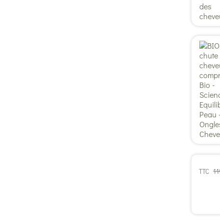
11
TTC