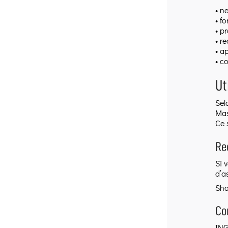
• n
• f
• p
• r
• a
• c
Ut
Sel
Mas
Ce 
Re
Si 
d’a
Sha
Co
ING