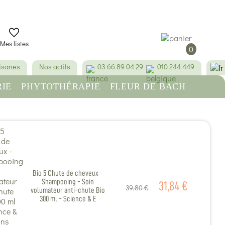
Mes listes
0
tisanes
Nos actifs
03 66 89 04 29
010 244 449
IE
PHYTOTHÉRAPIE
FLEUR DE BACH
RE
BEAUTÉ & HYGIÈNE
Bio 5 Chute de cheveux -
Shampooing - Soin
31,84 €
39,80 €
volumateur anti-chute Bio
300 ml - Science & E