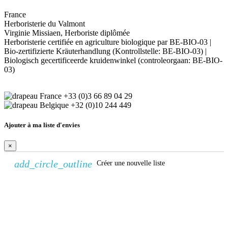
France
Herboristerie du Valmont
Virginie Missiaen, Herboriste diplômée
Herboristerie certifiée en agriculture biologique par BE-BIO-03 |
Bio-zertifizierte Kräuterhandlung (Kontrollstelle: BE-BIO-03) |
Biologisch gecertificeerde kruidenwinkel (controleorgaan: BE-BIO-
03)
+33 (0)3 66 89 04 29
+32 (0)10 244 449
Ajouter à ma liste d'envies
×
add_circle_outline
Créer une nouvelle liste
Créer une liste d'envies
×
Nom de la liste d'envies