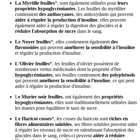
La Myrtille feuilles
*, sont également utilisées pour
leurs
propriétés hypoglycémiantes
. Les feuilles du myrtillier
contiennent
des anthocyanes
, des antioxydants qui peuvent
aider à réguler la production d'insuline
, elles peuvent
également aider à réguler la digestion des glucides et
à
réduire l'absorption de sucre
dans le sang.
Le Noyer feuilles
*, elles contiennent également
des
flavonoïdes
qui peuvent
améliorer la sensibilité à l'insuline
et réguler la production d'insuline.
L'Olivier feuilles
*, les feuilles d'olivier possèdent de
nombreuses vertus médicinales dont la propriété d'être
hypoglycémiantes
, ses feuilles contiennent
des polyphénols
qui peuvent
améliorer la sensibilité à l'insuline
, ce qui peut
aider à réguler la production d'insuline.
L
e Murier noir feuilles
, ont également des
propriétés
hypoglycémiantes
, elles sont traditionnellement utilisées dans
les tisanes pour équilibrer le taux de sucre .
Le Haricot cosses
*, les cosses du haricots sont
riches en
fibres alimentaires solubles
, ses fibres solubles peuvent aider
à réguler les niveaux de sucre en ralentissant l'absorption des
glucides dans le sang, celles-ci peuvent
aider à réduire