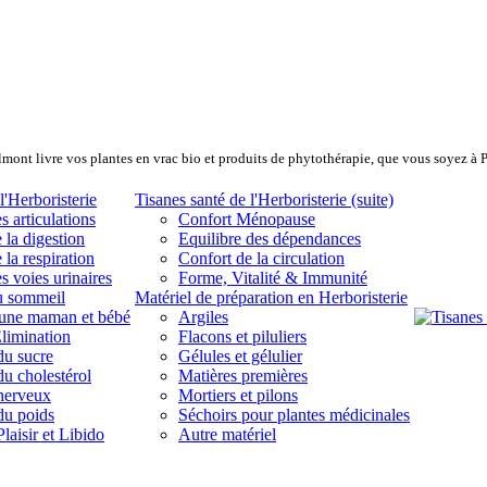
lmont livre vos plantes en vrac bio et produits de phytothérapie, que vous soyez à 
l'Herboristerie
Tisanes santé de l'Herboristerie (suite)
s articulations
Confort Ménopause
 la digestion
Equilibre des dépendances
 la respiration
Confort de la circulation
s voies urinaires
Forme, Vitalité & Immunité
u sommeil
Matériel de préparation en Herboristerie
eune maman et bébé
Argiles
limination
Flacons et piluliers
du sucre
Gélules et gélulier
du cholestérol
Matières premières
 nerveux
Mortiers et pilons
du poids
Séchoirs pour plantes médicinales
laisir et Libido
Autre matériel