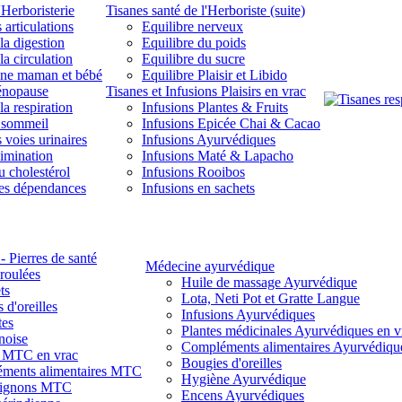
'Herboristerie
Tisanes santé de l'Herboriste (suite)
 articulations
Equilibre nerveux
la digestion
Equilibre du poids
la circulation
Equilibre du sucre
une maman et bébé
Equilibre Plaisir et Libido
énopause
Tisanes et Infusions Plaisirs en vrac
la respiration
Infusions Plantes & Fruits
 sommeil
Infusions Epicée Chai & Cacao
 voies urinaires
Infusions Ayurvédiques
limination
Infusions Maté & Lapacho
u cholestérol
Infusions Rooibos
des dépendances
Infusions en sachets
- Pierres de santé
Médecine ayurvédique
 roulées
Huile de massage Ayurvédique
ts
Lota, Neti Pot et Gratte Langue
 d'oreilles
Infusions Ayurvédiques
tes
Plantes médicinales Ayurvédiques en v
noise
Compléments alimentaires Ayurvédiqu
s MTC en vrac
Bougies d'oreilles
ments alimentaires MTC
Hygiène Ayurvédique
ignons MTC
Encens Ayurvédiques