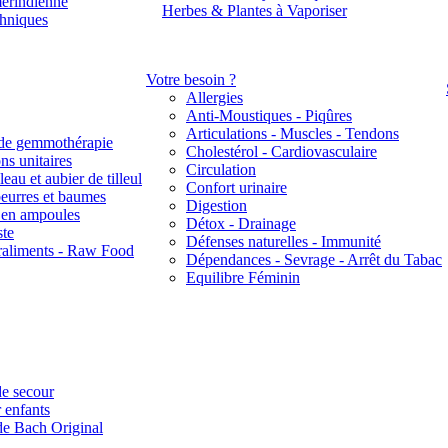
érindienne
Herbes & Plantes à Vaporiser
thniques
Votre besoin ?
Allergies
Anti-Moustiques - Piqûres
Articulations - Muscles - Tendons
de gemmothérapie
Cholestérol - Cardiovasculaire
ns unitaires
Circulation
eau et aubier de tilleul
Confort urinaire
beurres et baumes
Digestion
s en ampoules
Détox - Drainage
ste
Défenses naturelles - Immunité
raliments - Raw Food
Dépendances - Sevrage - Arrêt du Tabac
Equilibre Féminin
e secour
 enfants
de Bach Original