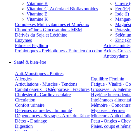
Vitamine B
Cuivre 
Vitamine C, Acérola et Bioflavonoïdes
Fer (Fe)
Vitamine E
Iode (I)
Vitamine K
Manganè
Complexes Multi-vitamines et Minéraux
Magnés
Chondroïtine - Glucosamine - MSM
Potassi
Dérivés du Soja et Lécithine
Séléniu
Enzymes
Zinc (Z
Fibres et Psyllium
Acides aminés
Probiotiques - Prébiotiques - Entretien du colon
Acides Gras es
Antioxydants
Santé & bien-être
Anti-Moustiques - Piqûres
Allergies
Equilibre Féminin
Articulations - Muscles - Tendons
Fatigue - Vitalité - 
Capital osseux - Ostéoporose - Fractures
Grossesse - Allaiteme
Cholestérol - Cardiovasculaire
Hygiène bucco-denta
Circulation
Intolérances alimentai
Confort urinaire
Mémoire - Concentrat
Défenses naturelles - Immunité
Mycoses - Verrues
Dépendances - Sevrage - Arrêt du Tabac
Minceur - Anticellulit
Détox - Drainage
Peau - Ongles - Che
Digestion
Plaies, coups et hém