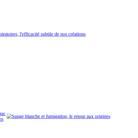
rac
es