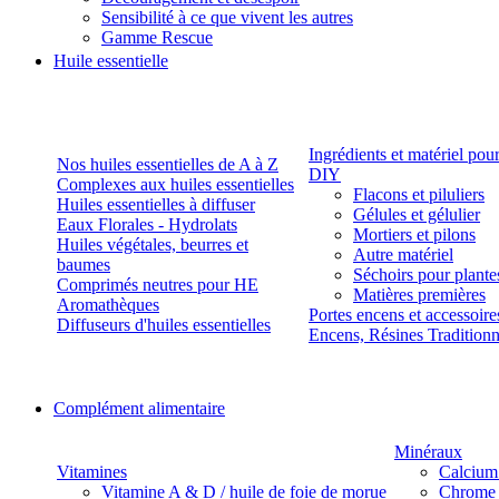
Sensibilité à ce que vivent les autres
Gamme Rescue
Huile essentielle
Ingrédients et matériel pou
Nos huiles essentielles de A à Z
DIY
Complexes aux huiles essentielles
Flacons et piluliers
Huiles essentielles à diffuser
Gélules et gélulier
Eaux Florales - Hydrolats
Mortiers et pilons
Huiles végétales, beurres et
Autre matériel
baumes
Séchoirs pour plante
Comprimés neutres pour HE
Matières premières
Aromathèques
Portes encens et accessoire
Diffuseurs d'huiles essentielles
Encens, Résines Tradition
Complément alimentaire
Minéraux
Vitamines
Calcium
Vitamine A & D / huile de foie de morue
Chrome 