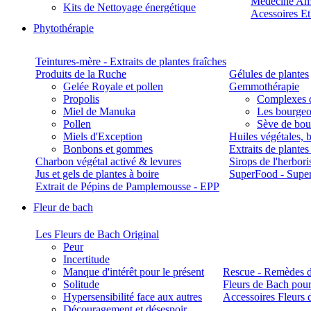
Médecine Am
Kits de Nettoyage énergétique
Acessoires E
Phytothérapie
Teintures-mère - Extraits de plantes fraîches
Produits de la Ruche
Gélules de plantes
Gelée Royale et pollen
Gemmothérapie
Propolis
Complexes 
Miel de Manuka
Les bourgeo
Pollen
Sève de boul
Miels d'Exception
Huiles végétales, 
Bonbons et gommes
Extraits de plante
Charbon végétal activé & levures
Sirops de l'herbori
Jus et gels de plantes à boire
SuperFood - Supe
Extrait de Pépins de Pamplemousse - EPP
Fleur de bach
Les Fleurs de Bach Original
Peur
Incertitude
Manque d'intérêt pour le présent
Rescue - Remèdes d
Solitude
Fleurs de Bach pour
Hypersensibilité face aux autres
Accessoires Fleurs 
Découragement et désespoir