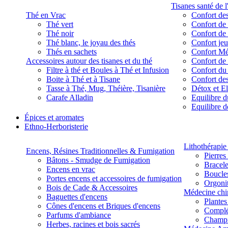
Tisanes santé de l
Thé en Vrac
Confort des
Thé vert
Confort de 
Thé noir
Confort de 
Thé blanc, le joyau des thés
Confort je
Thés en sachets
Confort M
Accessoires autour des tisanes et du thé
Confort de 
Filtre à thé et Boules à Thé et Infusion
Confort du
Boite à Thé et à Tisane
Confort des
Tasse à Thé, Mug, Théière, Tisanière
Détox et E
Carafe Alladin
Equilibre d
Equilibre 
Épices et aromates
Ethno-Herboristerie
Lithothérapie 
Encens, Résines Traditionnelles & Fumigation
Pierres
Bâtons - Smudge de Fumigation
Bracele
Encens en vrac
Boucles
Portes encens et accessoires de fumigation
Orgoni
Bois de Cade & Accessoires
Médecine chi
Baguettes d'encens
Plante
Cônes d'encens et Briques d'encens
Complé
Parfums d'ambiance
Champ
Herbes, racines et bois sacrés