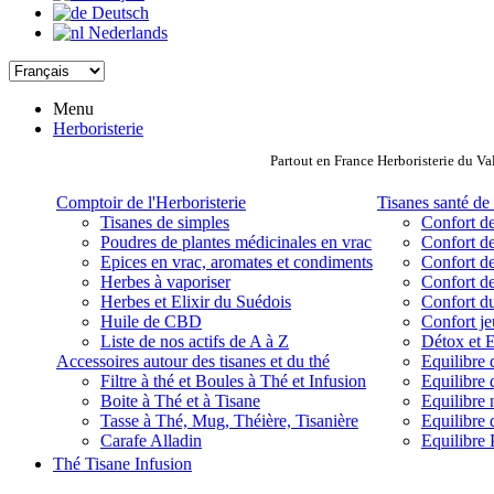
Deutsch
Nederlands
Menu
Herboristerie
Partout en France Herboristerie du Va
Comptoir de l'Herboristerie
Tisanes santé de 
Tisanes de simples
Confort de
Poudres de plantes médicinales en vrac
Confort de
Epices en vrac, aromates et condiments
Confort de
Herbes à vaporiser
Confort de
Herbes et Elixir du Suédois
Confort d
Huile de CBD
Confort j
Liste de nos actifs de A à Z
Détox et E
Accessoires autour des tisanes et du thé
Equilibre 
Filtre à thé et Boules à Thé et Infusion
Equilibre 
Boite à Thé et à Tisane
Equilibre
Tasse à Thé, Mug, Théière, Tisanière
Equilibre 
Carafe Alladin
Equilibre P
Thé Tisane Infusion