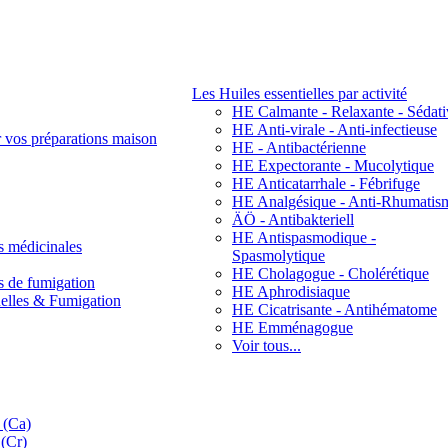
Les Huiles essentielles par activité
HE Calmante - Relaxante - Sédati
HE Anti-virale - Anti-infectieuse
r vos préparations maison
HE - Antibactérienne
HE Expectorante - Mucolytique
HE Anticatarrhale - Fébrifuge
HE Analgésique - Anti-Rhumatis
ÄÖ - Antibakteriell
HE Antispasmodique -
s médicinales
Spasmolytique
HE Cholagogue - Cholérétique
s de fumigation
HE Aphrodisiaque
nelles & Fumigation
HE Cicatrisante - Antihématome
HE Emménagogue
Voir tous...
 (Ca)
(Cr)