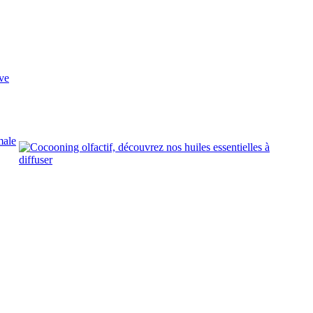
ve
male