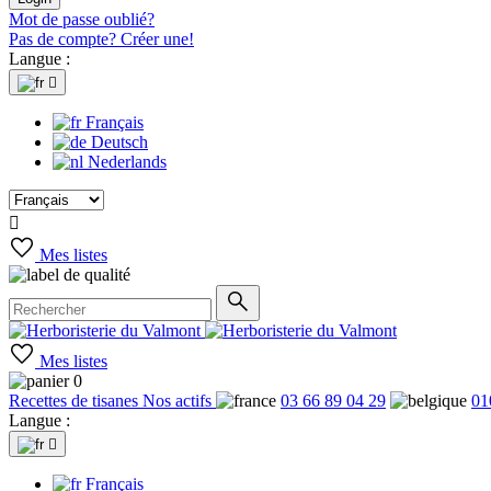
Mot de passe oublié?
Pas de compte? Créer une!
Langue :

Français
Deutsch
Nederlands

Mes listes
Mes listes
0
Recettes de tisanes
Nos actifs
03 66 89 04 29
01
Langue :

Français