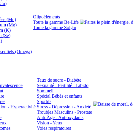
(Cu)
Oligoéléments
se (Mn)
Toute la gamme Be-Life
ium (Mg)
Toute la gamme Solgar
um (K)
m (Se)
n)
sentiels (Omega)
Taux de sucre - Diabète
Convalescence
Sexualité - Fertilité - Libido
nt
Sommeil
ire
Spécial Bébés et enfants
res
Sportifs
ion - Hyperactivité
Stress - Dépression - Anxiété
Troubles Masculins - Prostate
e
Anti-Âge - Antioxydants
veux
Vision - Yeux
atomes
Voies respiratoires