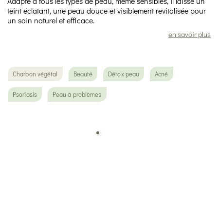
Adapté à tous les types de peau, même sensibles, il laisse un
teint éclatant, une peau douce et visiblement revitalisée pour
un soin naturel et efficace.
en savoir plus
Charbon végétal
Beauté
Détox peau
Acné
Psoriasis
Peau à problèmes