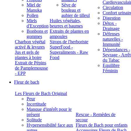
Cardiovasculai
Miel de
Sève de
Circulation
Manuka
bouleau et
Confort urinair
Pollen
aubier de tilleul
Digestion
Miels
Huiles végétales,
Détox -
d'Exception
beurres et baumes
Drainage
Bonbons et
Extraits de plantes en
Défenses
gommes
ampoules
naturelles -
Charbon végétal
Sirops de l'herboriste
Immunité
activé & levures
SuperFood -
Dépendances -
Jus et gels de
Superaliments - Raw
Sevrage - Arrêt
plantes à boire
Food
du Tabac
Extrait de Pépins
Equilibre
de Pamplemousse
Féminin
- EPP
Fleur de bach
Les Fleurs de Bach Original
Peur
Incertitude
Manque d'intérêt pour le
présent
Rescue - Remèdes de
Solitude
secour
Hypersensibilité face aux
Fleurs de Bach pour enfants
autres
Accessoires Fleurs de Bach