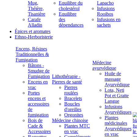
Mug,
Equilibre du
Lapacho
Théière,
cholestérol
Infusions
Tisanière
Equilibre
Rooibos
Carafe
des
Infusions en
Alladin
dépendances
sachets
Épices et aromates
Ethno-Herboristerie
Encens, Résines
Traditionnelles &
Fumigation
Médecine
Bâtons -
ayurvédique
Smudge de
Huile de
Fumigation
Lithothérapie -
massage
Encens en
Pierres de santé
Ayurvédique
vrac
Pierres
Lota, Neti
Portes
roulées
Pot et Gratte
encens et
Bracelets
Langue
accessoires
Boucles
Infusions
de
d'oreilles
Ayurvédiques
fumigation
Orgonites
Plantes
Bois de
Médecine chinoise
médicinales
Cade &
Plantes MTC
Ayurvédiques
Accessoires
en vrac
en vrac
Baguettes
Compléments