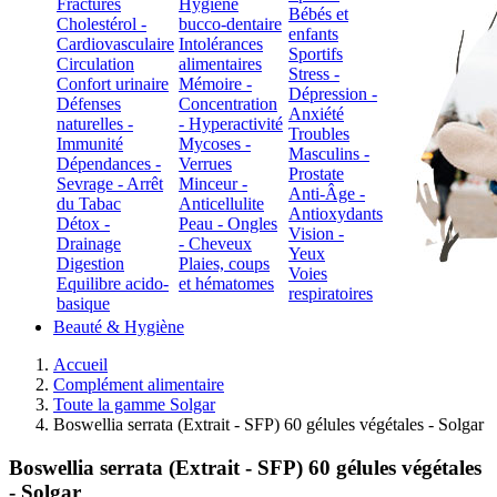
Fractures
Hygiène
Bébés et
Cholestérol -
bucco-dentaire
enfants
Cardiovasculaire
Intolérances
Sportifs
Circulation
alimentaires
Stress -
Confort urinaire
Mémoire -
Dépression -
Défenses
Concentration
Anxiété
naturelles -
- Hyperactivité
Troubles
Immunité
Mycoses -
Masculins -
Dépendances -
Verrues
Prostate
Sevrage - Arrêt
Minceur -
Anti-Âge -
du Tabac
Anticellulite
Antioxydants
Détox -
Peau - Ongles
Vision -
Drainage
- Cheveux
Yeux
Digestion
Plaies, coups
Voies
Equilibre acido-
et hématomes
respiratoires
basique
Beauté & Hygiène
Accueil
Complément alimentaire
Toute la gamme Solgar
Boswellia serrata (Extrait - SFP) 60 gélules végétales - Solgar
Boswellia serrata (Extrait - SFP) 60 gélules végétales
- Solgar