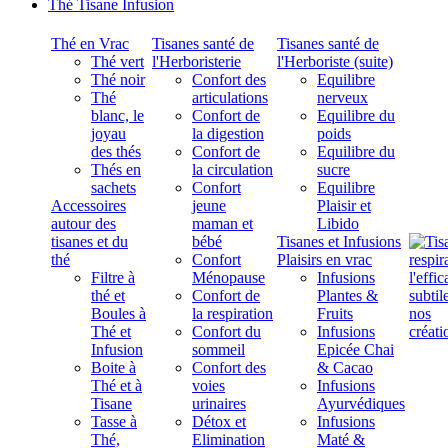
Thé Tisane Infusion
Thé en Vrac
Tisanes santé de
Tisanes santé de
Thé vert
l'Herboristerie
l'Herboriste (suite)
Thé noir
Confort des
Equilibre
Thé
articulations
nerveux
blanc, le
Confort de
Equilibre du
joyau
la digestion
poids
des thés
Confort de
Equilibre du
Thés en
la circulation
sucre
sachets
Confort
Equilibre
Accessoires
jeune
Plaisir et
autour des
maman et
Libido
tisanes et du
bébé
Tisanes et Infusions
thé
Confort
Plaisirs en vrac
Filtre à
Ménopause
Infusions
thé et
Confort de
Plantes &
Boules à
la respiration
Fruits
Thé et
Confort du
Infusions
Infusion
sommeil
Epicée Chai
Boite à
Confort des
& Cacao
Thé et à
voies
Infusions
Tisane
urinaires
Ayurvédiques
Tasse à
Détox et
Infusions
Thé,
Elimination
Maté &