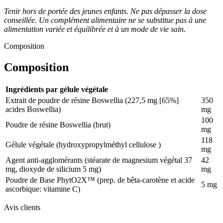
Tenir hors de portée des jeunes enfants. Ne pas dépasser la dose
conseillée. Un complément alimentaire ne se substitue pas à une
alimentation variée et équilibrée et à un mode de vie sain.
Composition
Composition
Ingrédients par gélule végétale
Extrait de poudre de résine Boswellia (227,5 mg [65%]
350
acides Boswellia)
mg
100
Poudre de résine Boswellia (brut)
mg
118
Gélule végétale (hydroxypropylméthyl cellulose )
mg
Agent anti-agglomérants (stéarate de magnesium végétal 37
42
mg, dioxyde de silicium 5 mg)
mg
Poudre de Base PhytO2X™ (prep. de bêta-carotène et acide
5 mg
ascorbique: vitamine C)
Avis clients