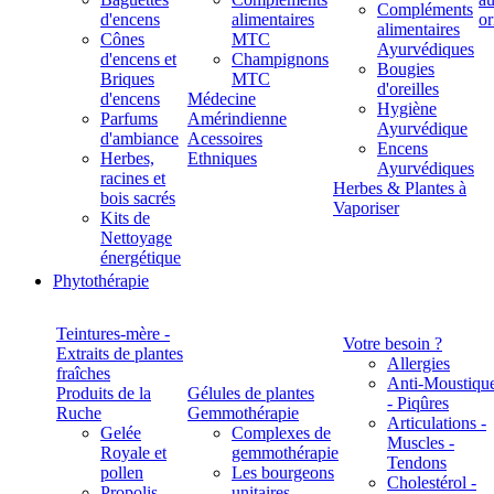
Compléments
d'encens
alimentaires
alimentaires
Cônes
MTC
Ayurvédiques
d'encens et
Champignons
Bougies
Briques
MTC
d'oreilles
d'encens
Médecine
Hygiène
Parfums
Amérindienne
Ayurvédique
d'ambiance
Acessoires
Encens
Herbes,
Ethniques
Ayurvédiques
racines et
Herbes & Plantes à
bois sacrés
Vaporiser
Kits de
Nettoyage
énergétique
Phytothérapie
Teintures-mère -
Votre besoin ?
Extraits de plantes
Allergies
fraîches
Anti-Moustiqu
Produits de la
Gélules de plantes
- Piqûres
Ruche
Gemmothérapie
Articulations -
Gelée
Complexes de
Muscles -
Royale et
gemmothérapie
Tendons
pollen
Les bourgeons
Cholestérol -
Propolis
unitaires