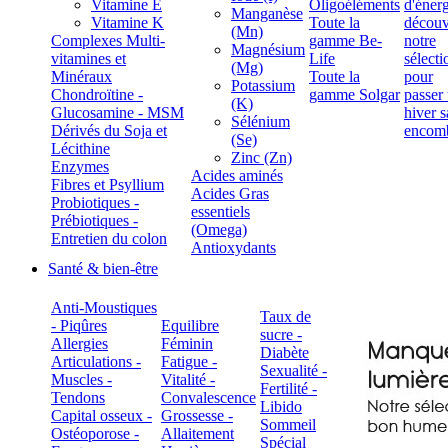
Vitamine E
Oligoéléments
Manganèse
Vitamine K
Toute la
(Mn)
Complexes Multi-
gamme Be-
Magnésium
vitamines et
Life
(Mg)
Minéraux
Toute la
Potassium
Chondroïtine -
gamme Solgar
(K)
Glucosamine - MSM
Sélénium
Dérivés du Soja et
(Se)
Lécithine
Zinc (Zn)
Enzymes
Acides aminés
Fibres et Psyllium
Acides Gras
Probiotiques -
essentiels
Prébiotiques -
(Omega)
Entretien du colon
Antioxydants
Santé & bien-être
Anti-Moustiques
Taux de
- Piqûres
Equilibre
sucre -
Allergies
Féminin
Diabète
Articulations -
Fatigue -
Sexualité -
Muscles -
Vitalité -
Fertilité -
Tendons
Convalescence
Libido
Capital osseux -
Grossesse -
Sommeil
Ostéoporose -
Allaitement
Spécial