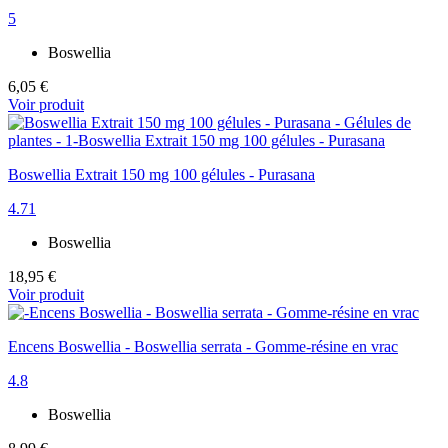
5
Boswellia
6,05 €
Voir produit
Boswellia Extrait 150 mg 100 gélules - Purasana
4.71
Boswellia
18,95 €
Voir produit
Encens Boswellia - Boswellia serrata - Gomme-résine en vrac
4.8
Boswellia