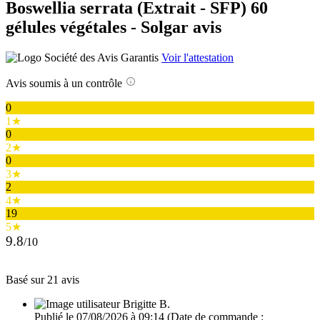
Boswellia serrata (Extrait - SFP) 60
gélules végétales - Solgar avis
Voir l'attestation
Avis soumis à un contrôle
0
1★
0
2★
0
3★
2
4★
19
5★
9.8
/10
Basé sur 21 avis
Brigitte B.
Publié le 07/08/2026 à 09:14
(Date de commande :