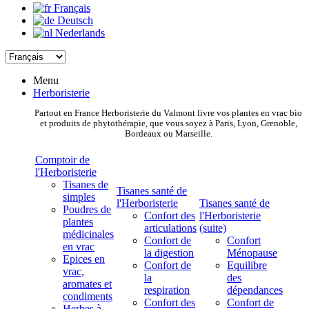
Français
Deutsch
Nederlands
Menu
Herboristerie
Partout en France Herboristerie du Valmont livre vos plantes en vrac bio
et produits de phytothérapie, que vous soyez à Paris, Lyon, Grenoble,
Bordeaux ou Marseille.
Comptoir de
l'Herboristerie
Tisanes de
Tisanes santé de
simples
l'Herboristerie
Tisanes santé de
Poudres de
Confort des
l'Herboristerie
plantes
articulations
(suite)
médicinales
Confort de
Confort
en vrac
la digestion
Ménopause
Epices en
Confort de
Equilibre
vrac,
la
des
aromates et
respiration
dépendances
condiments
Confort des
Confort de
Herbes à