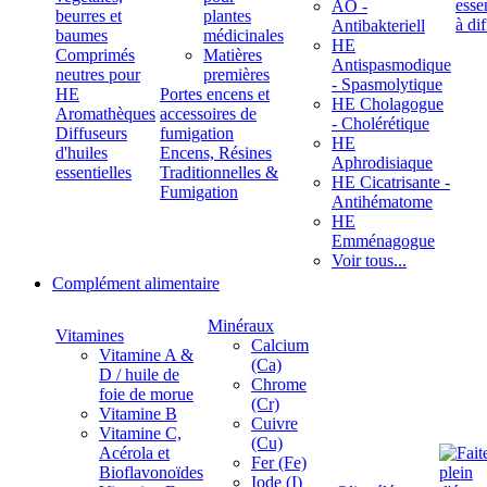
ÄÖ -
beurres et
plantes
Antibakteriell
baumes
médicinales
HE
Comprimés
Matières
Antispasmodique
neutres pour
premières
- Spasmolytique
HE
Portes encens et
HE Cholagogue
Aromathèques
accessoires de
- Cholérétique
Diffuseurs
fumigation
HE
d'huiles
Encens, Résines
Aphrodisiaque
essentielles
Traditionnelles &
HE Cicatrisante -
Fumigation
Antihématome
HE
Emménagogue
Voir tous...
Complément alimentaire
Minéraux
Vitamines
Calcium
Vitamine A &
(Ca)
D / huile de
Chrome
foie de morue
(Cr)
Vitamine B
Cuivre
Vitamine C,
(Cu)
Acérola et
Fer (Fe)
Bioflavonoïdes
Iode (I)