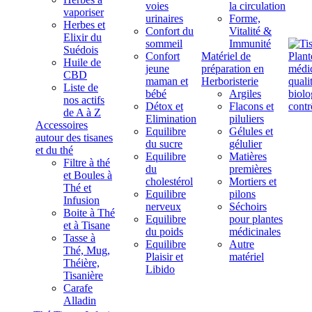
voies
la circulation
vaporiser
urinaires
Forme,
Herbes et
Confort du
Vitalité &
Elixir du
sommeil
Immunité
Suédois
Confort
Matériel de
Huile de
jeune
préparation en
CBD
maman et
Herboristerie
Liste de
bébé
Argiles
nos actifs
Détox et
Flacons et
de A à Z
Elimination
piluliers
Accessoires
Equilibre
Gélules et
autour des tisanes
du sucre
gélulier
et du thé
Equilibre
Matières
Filtre à thé
du
premières
et Boules à
cholestérol
Mortiers et
Thé et
Equilibre
pilons
Infusion
nerveux
Séchoirs
Boite à Thé
Equilibre
pour plantes
et à Tisane
du poids
médicinales
Tasse à
Equilibre
Autre
Thé, Mug,
Plaisir et
matériel
Théière,
Libido
Tisanière
Carafe
Alladin