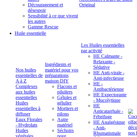
Découragement et
Original
désespoir
Sensibilité à ce que vivent
les autres
Gamme Rescue
Huile essentielle
Les Huiles essentielles
par activité
HE Calmante -
Relaxante -
Ingrédients et
Sédative
Nos huiles
matériel pour vos
HE Anti-virale -
essentielles de
préparations
Anti-infectieuse
A à Z
maison DIY
HE -
Complexes
Flacons et
Antibactérienne
aux huiles
piluliers
HE Expectorante
essentielles
Gélules et
- Mucolytique
Huiles
gélulier
HE
essentielles à
Mortiers et
Anticatarrhale -
diffuser
pilons
Fébrifuge
Eaux Florales
Autre
HE Analgésique
- Hydrolats
matériel
- Anti-
Huiles
Séchoirs
Rhumatismale
végétales,
pour