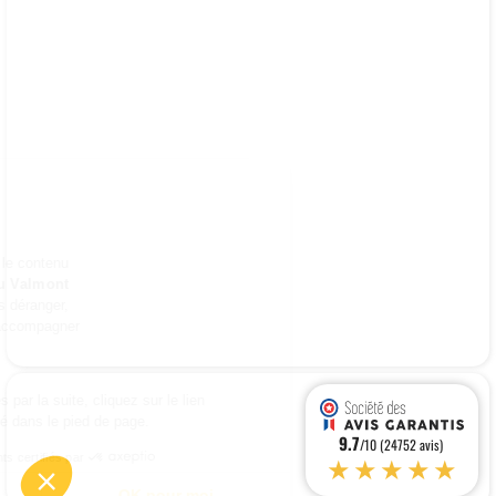
Continuer sans accepter
Bonjour c'est nous...
les Cookies !
On a attendu d'être sûrs que le contenu
du site de l'
Herboristerie du Valmont
vous intéresse avant de vous déranger,
mais on aimerait bien vous accompagner
pendant votre visite...
C'est OK pour vous ?
Pour modifier vos préférences par la suite, cliquez sur le lien
'Préférences de cookies' situé dans le pied de page.
9.7
/10 (24752 avis)
★★★★★
Consentements certifiés par
Je choisis
OK pour moi