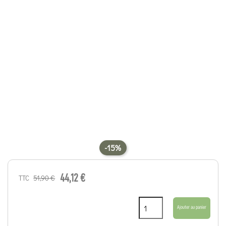
-15%
44,12 €
51,90 €
TTC
Ajouter au panier