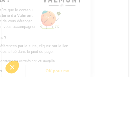
On a attendu d'être sûrs que le contenu
du site de l'
Herboristerie du Valmont
vous intéresse avant de vous déranger,
mais on aimerait bien vous accompagner
pendant votre visite...
C'est OK pour vous ?
Pour modifier vos préférences par la suite, cliquez sur le lien
'Préférences de cookies' situé dans le pied de page.
Consentements certifiés par
Je choisis
OK pour moi
Axeptio consent
Plateforme de Gestion du Consentement : Personnalisez vos O
Notre plateforme vous permet d'adapter et de gérer vos paramètr