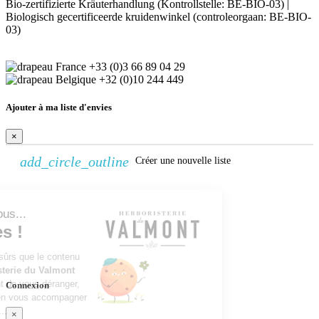
Bio-zertifizierte Kräuterhandlung (Kontrollstelle: BE-BIO-03) |
Biologisch gecertificeerde kruidenwinkel (controleorgaan: BE-BIO-
03)
+33 (0)3 66 89 04 29
+32 (0)10 244 449
Ajouter à ma liste d'envies
×
add_circle_outline
Créer une nouvelle liste
Continuer sans accepter
Créer une liste d'envies
Bonjour c'est nous...
×
les Cookies !
Nom de la liste d'envies
On a attendu d'être sûrs que le contenu
Annuler
Créer une liste d'envies
du site de l'
Herboristerie du Valmont
vous intéresse avant de vous déranger,
Connexion
mais on aimerait bien vous accompagner
pendant votre visite...
×