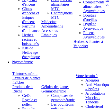
Compléments
d'encens
alimentaires
alimentaires
Cônes
MTC
Ayurvédiques
d'encens et
Champignons
Bougies
Briques
MTC
d'oreilles
d'encens
Médecine
Hygiène
Parfums
Amérindienne
Ayurvédique
d'ambiance
Acessoires
Encens
Herbes,
Ethniques
Ayurvédiques
racines et
Herbes & Plantes à
bois sacrés
Vaporiser
Kits de
Nettoyage
énergétique
Phytothérapie
Teintures-mère -
Votre besoin ?
Extraits de plantes
Allergies
fraîches
Anti-Moustiqu
Produits de la
Gélules de plantes
- Piqûres
Ruche
Gemmothérapie
Articulations -
Gelée
Complexes de
Muscles -
Royale et
gemmothérapie
Tendons
pollen
Les bourgeons
Cholestérol -
Propolis
unitaires