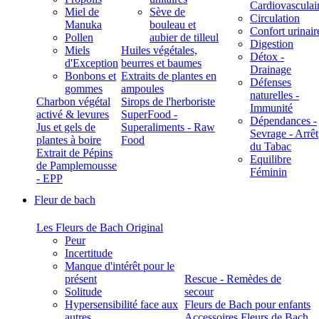
Cardiovasculai
Miel de
Sève de
Circulation
Manuka
bouleau et
Confort urinair
Pollen
aubier de tilleul
Digestion
Miels
Huiles végétales,
Détox -
d'Exception
beurres et baumes
Drainage
Bonbons et
Extraits de plantes en
Défenses
gommes
ampoules
naturelles -
Charbon végétal
Sirops de l'herboriste
Immunité
activé & levures
SuperFood -
Dépendances -
Jus et gels de
Superaliments - Raw
Sevrage - Arrêt
plantes à boire
Food
du Tabac
Extrait de Pépins
Equilibre
de Pamplemousse
Féminin
- EPP
Fleur de bach
Les Fleurs de Bach Original
Peur
Incertitude
Manque d'intérêt pour le
présent
Rescue - Remèdes de
Solitude
secour
Hypersensibilité face aux
Fleurs de Bach pour enfants
autres
Accessoires Fleurs de Bach