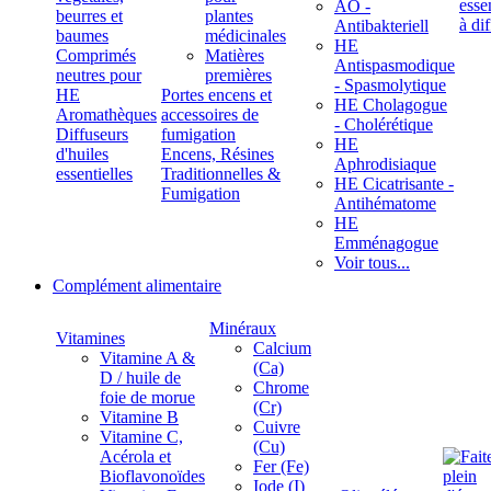
ÄÖ -
beurres et
plantes
Antibakteriell
baumes
médicinales
HE
Comprimés
Matières
Antispasmodique
neutres pour
premières
- Spasmolytique
HE
Portes encens et
HE Cholagogue
Aromathèques
accessoires de
- Cholérétique
Diffuseurs
fumigation
HE
d'huiles
Encens, Résines
Aphrodisiaque
essentielles
Traditionnelles &
HE Cicatrisante -
Fumigation
Antihématome
HE
Emménagogue
Voir tous...
Complément alimentaire
Minéraux
Vitamines
Calcium
Vitamine A &
(Ca)
D / huile de
Chrome
foie de morue
(Cr)
Vitamine B
Cuivre
Vitamine C,
(Cu)
Acérola et
Fer (Fe)
Bioflavonoïdes
Iode (I)