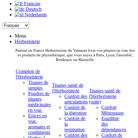
Français
Deutsch
Nederlands
Menu
Herboristerie
Partout en France Herboristerie du Valmont livre vos plantes en vrac bio
et produits de phytothérapie, que vous soyez à Paris, Lyon, Grenoble,
Bordeaux ou Marseille.
Comptoir de
l'Herboristerie
Tisanes de
Tisanes santé de
simples
l'Herboristerie
Tisanes santé de
Poudres de
Confort des
l'Herboristerie
plantes
articulations
(suite)
médicinales
Confort de
Confort
en vrac
la digestion
Ménopause
Epices en
Confort de
Equilibre
vrac,
la
des
aromates et
respiration
dépendances
condiments
Confort des
Confort de
Herbes à