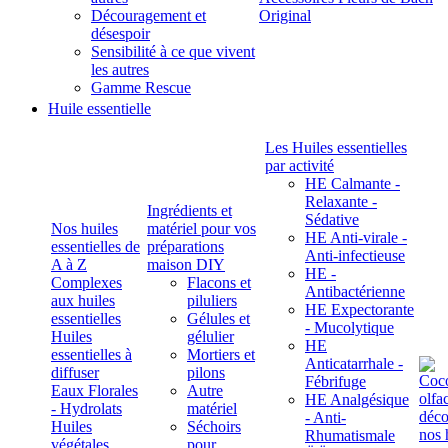
Découragement et
Original
désespoir
Sensibilité à ce que vivent
les autres
Gamme Rescue
Huile essentielle
Les Huiles essentielles
par activité
HE Calmante -
Relaxante -
Ingrédients et
Sédative
Nos huiles
matériel pour vos
HE Anti-virale -
essentielles de
préparations
Anti-infectieuse
A à Z
maison DIY
HE -
Complexes
Flacons et
Antibactérienne
aux huiles
piluliers
HE Expectorante
essentielles
Gélules et
- Mucolytique
Huiles
gélulier
HE
essentielles à
Mortiers et
Anticatarrhale -
diffuser
pilons
Fébrifuge
Eaux Florales
Autre
HE Analgésique
- Hydrolats
matériel
- Anti-
Huiles
Séchoirs
Rhumatismale
végétales,
pour