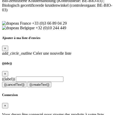
Bio-zertifizierte Kräuterhandlung (Kontrollstelle: BE-BIO-03) |
Biologisch gecertificeerde kruidenwinkel (controleorgaan: BE-BIO-
03)
+33 (0)3 66 89 04 29
+32 (0)10 244 449
Ajouter à ma liste d'envies
×
add_circle_outline
Créer une nouvelle liste
((title))
×
((label))
((cancelText))
((createText))
Connexion
×
Vous devez être connecté pour ajouter des produits à votre liste