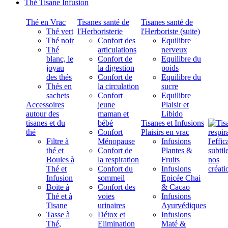
Thé Tisane Infusion
Thé en Vrac
Tisanes santé de
Tisanes santé de
Thé vert
l'Herboristerie
l'Herboriste (suite)
Thé noir
Confort des
Equilibre
Thé
articulations
nerveux
blanc, le
Confort de
Equilibre du
joyau
la digestion
poids
des thés
Confort de
Equilibre du
Thés en
la circulation
sucre
sachets
Confort
Equilibre
Accessoires
jeune
Plaisir et
autour des
maman et
Libido
tisanes et du
bébé
Tisanes et Infusions
thé
Confort
Plaisirs en vrac
Filtre à
Ménopause
Infusions
thé et
Confort de
Plantes &
Boules à
la respiration
Fruits
Thé et
Confort du
Infusions
Infusion
sommeil
Epicée Chai
Boite à
Confort des
& Cacao
Thé et à
voies
Infusions
Tisane
urinaires
Ayurvédiques
Tasse à
Détox et
Infusions
Thé,
Elimination
Maté &