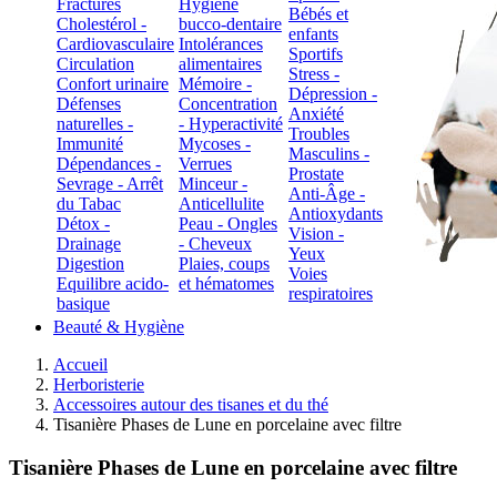
Fractures
Hygiène
Bébés et
Cholestérol -
bucco-dentaire
enfants
Cardiovasculaire
Intolérances
Sportifs
Circulation
alimentaires
Stress -
Confort urinaire
Mémoire -
Dépression -
Défenses
Concentration
Anxiété
naturelles -
- Hyperactivité
Troubles
Immunité
Mycoses -
Masculins -
Dépendances -
Verrues
Prostate
Sevrage - Arrêt
Minceur -
Anti-Âge -
du Tabac
Anticellulite
Antioxydants
Détox -
Peau - Ongles
Vision -
Drainage
- Cheveux
Yeux
Digestion
Plaies, coups
Voies
Equilibre acido-
et hématomes
respiratoires
basique
Beauté & Hygiène
Accueil
Herboristerie
Accessoires autour des tisanes et du thé
Tisanière Phases de Lune en porcelaine avec filtre
Tisanière Phases de Lune en porcelaine avec filtre