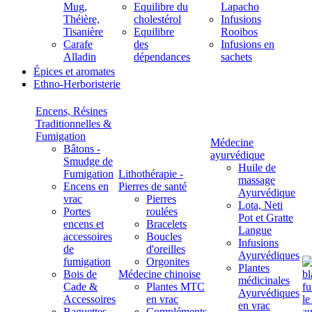
Mug,
Equilibre du
Lapacho
Théière,
cholestérol
Infusions
Tisanière
Equilibre
Rooibos
Carafe
des
Infusions en
Alladin
dépendances
sachets
Épices et aromates
Ethno-Herboristerie
Encens, Résines
Traditionnelles &
Fumigation
Médecine
Bâtons -
ayurvédique
Smudge de
Huile de
Fumigation
Lithothérapie -
massage
Encens en
Pierres de santé
Ayurvédique
vrac
Pierres
Lota, Neti
Portes
roulées
Pot et Gratte
encens et
Bracelets
Langue
accessoires
Boucles
Infusions
de
d'oreilles
Ayurvédiques
fumigation
Orgonites
Plantes
Bois de
Médecine chinoise
médicinales
Cade &
Plantes MTC
Ayurvédiques
Accessoires
en vrac
en vrac
Baguettes
Compléments