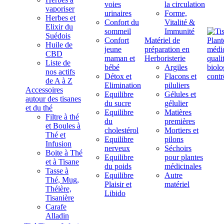
voies
la circulation
vaporiser
urinaires
Forme,
Herbes et
Confort du
Vitalité &
Elixir du
sommeil
Immunité
Suédois
Confort
Matériel de
Huile de
jeune
préparation en
CBD
maman et
Herboristerie
Liste de
bébé
Argiles
nos actifs
Détox et
Flacons et
de A à Z
Elimination
piluliers
Accessoires
Equilibre
Gélules et
autour des tisanes
du sucre
gélulier
et du thé
Equilibre
Matières
Filtre à thé
du
premières
et Boules à
cholestérol
Mortiers et
Thé et
Equilibre
pilons
Infusion
nerveux
Séchoirs
Boite à Thé
Equilibre
pour plantes
et à Tisane
du poids
médicinales
Tasse à
Equilibre
Autre
Thé, Mug,
Plaisir et
matériel
Théière,
Libido
Tisanière
Carafe
Alladin