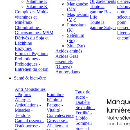
Vitamine E
Oligoéléments
Manganèse
Vitamine K
Toute la
(Mn)
Complexes Multi-
gamme Be-
Magnésium
vitamines et
Life
(Mg)
Minéraux
Toute la
Potassium
Chondroïtine -
gamme Solgar
(K)
Glucosamine - MSM
Sélénium
Dérivés du Soja et
(Se)
Lécithine
Zinc (Zn)
Enzymes
Acides aminés
Fibres et Psyllium
Acides Gras
Probiotiques -
essentiels
Prébiotiques -
(Omega)
Entretien du colon
Antioxydants
Santé & bien-être
Anti-Moustiques
Taux de
- Piqûres
Equilibre
sucre -
Allergies
Féminin
Diabète
Articulations -
Fatigue -
Sexualité -
Muscles -
Vitalité -
Fertilité -
Tendons
Convalescence
Libido
Capital osseux -
Grossesse -
Sommeil
Ostéoporose -
Allaitement
Spécial