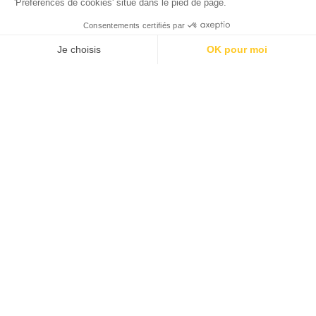
'Préférences de cookies' situé dans le pied de page.
Consentements certifiés par
Je choisis
OK pour moi
Axeptio consent
Plateforme de Gestion du Consentement : Personnalisez vos O
Notre plateforme vous permet d'adapter et de gérer vos paramètr